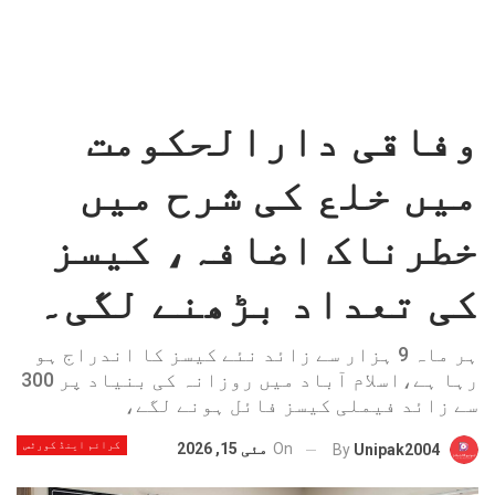
وفاقی دارالحکومت
میں خلع کی شرح میں
خطرناک اضافہ، کیسز
کی تعداد بڑھنے لگی۔
ہر ماہ 9 ہزار سے زائد نئے کیسز کا اندراج ہو
رہا ہے،اسلام آباد میں روزانہ کی بنیاد پر 300
سے زائد فیملی کیسز فائل ہونے لگے،
کرائم اینڈ کورٹس
On
مئی 15, 2026
By
Unipak2004