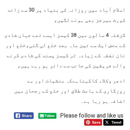
اسلام آباد میں روزانہ کی بنیاد پر 30 سے زائد
کورٹ میرجز بھی ہونے لگیں،
گزشتہ 4 سالوں میں 38 کیسز ایسے تھے جہاں شادی
کے محض ایک سے تین ماہ بعد خلع لی گئی،خلع اور
نان نفقہ کے زیادہ تر کیسز پسند کی شادی کرنے
والے فریقین کی جانب سے دائر ہو رہے ہیں،
ادھر وکلاء کاکہناہےکہ منشیات اور بے
روزگاری کے باعث طلاق اور خلع کے رجحان میں
اضافہ ہو رہا ہے۔
Please follow and like us: