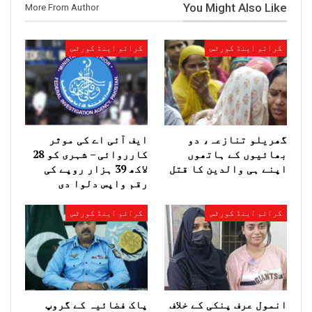
You Might Also Like
More From Author
کرائم اینڈ کورٹس
کرائم اینڈ کورٹس
گھریلو تنازعہ، دو
ایف آئی اے کی موثر
بھائیوں کے ہاتھوں
کارروائی – شہری کو 28
اپنے ہی والدین کا قتل
لاکھ 39 ہزار روپے کی
رقم واپس دلوا دی
کرائم اینڈ کورٹس
کرائم اینڈ کورٹس
انمول عرف پنکی کے خلاف
پاک فضائیہ کے گروپ