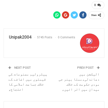
0
Share
Unipak2004
5745 Posts
0 Comments
NEXT POST
PREV POST
الیکشن میں
پیٹرولیم مصنوعات کی
دھاندلی،ممتا بینر جی
قیمتوں میں اضافے کے
مودی حکومت کے خلاف
خلاف جماعت اسلامی کا
میدان میں اتر ائیں،
احتجاج،