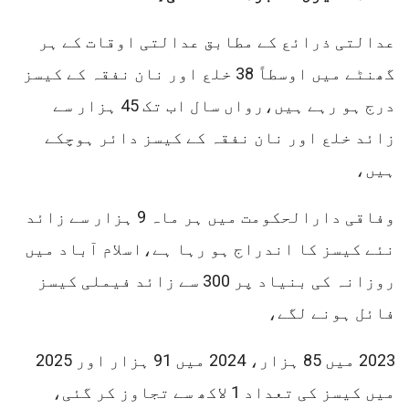
عدالتی ذرائع کے مطابق عدالتی اوقات کے ہر
گھنٹے میں اوسطاً 38 خلع اور نان نفقہ کے کیسز
درج ہو رہے ہیں،رواں سال اب تک 45 ہزار سے
زائد خلع اور نان نفقہ کے کیسز دائر ہوچکے
ہیں،
وفاقی دارالحکومت میں ہر ماہ 9 ہزار سے زائد
نئے کیسز کا اندراج ہو رہا ہے،اسلام آباد میں
روزانہ کی بنیاد پر 300 سے زائد فیملی کیسز
فائل ہونے لگے،
2023 میں 85 ہزار، 2024 میں 91 ہزار اور 2025
میں کیسز کی تعداد 1 لاکھ سے تجاوز کر گئی،