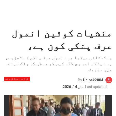
منشیات کوئین انمول
عرف پنکی کون ہے،
پاکستانی میڈیا پر انمول عرف پنکی کے تجزیے،
ہر اینکر اور وی لاگر کیس کو مرضی کا رنگ دینے
میں مصروف
کرائم اینڈ کورٹس
By
Unipak2004
Last updated
مئی 14, 2026