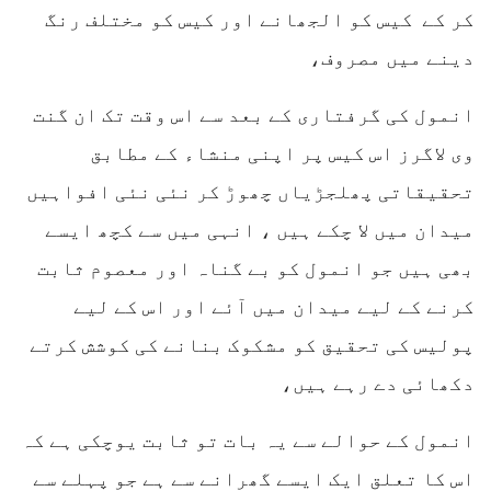
کر کے کیس کو الجھانے اور کیس کو مختلف رنگ
دینے میں مصروف،
انمول کی گرفتاری کے بعد سے اس وقت تک ان گنت
وی لاگرز اس کیس پر اپنی منشاء کے مطابق
تحقیقاتی پھلجڑیاں چھوڑ کر نئی نئی افواہیں
میدان میں لا چکے ہیں ، انہی میں سے کچھ ایسے
بھی ہیں جو انمول کو بے گناہ اور معصوم ثابت
کرنے کے لیے میدان میں آئے اور اس کے لیے
پولیس کی تحقیق کو مشکوک بنانے کی کوشش کرتے
دکھائی دے رہے ہیں،
انمول کے حوالے سے یہ بات تو ثابت یوچکی ہے کہ
اس کا تعلق ایک ایسے گھرانے سے ہے جو پہلے سے