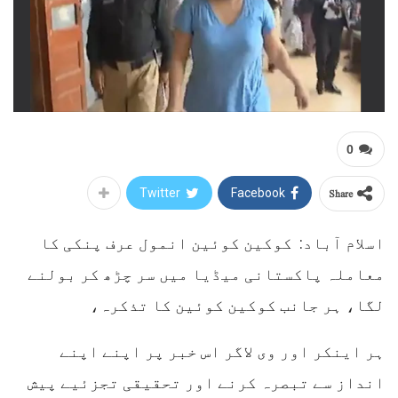
0
Share
Twitter
Facebook
اسلام آباد: کوکین کوئین انمول عرف پنکی کا
معاملہ پاکستانی میڈیا میں سر چڑھ کر بولنے
لگا، ہر جانب کوکین کوئین کا تذکرہ،
ہر اینکر اور وی لاگر اس خبر پر اپنے اپنے
انداز سے تبصرہ کرنے اور تحقیقی تجزئیے پیش