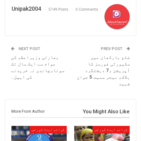
Unipak2004
5749 Posts
0 Comments
NEXT POST
PREV POST
ضلع بارکھان میں
بھارتی وزیراعظم کی
سکیورٹی فورسز کا
عوام سے ایک سال تک
آپریشن ،7 دہشتگرد
سونا،چاندی نہ خریدنے
ہلاک، میجر سمیت 5 جوان
کی ایپل۔
شہید
You Might Also Like
More From Author
کرائم اینڈ کورٹس
کرائم اینڈ کورٹس