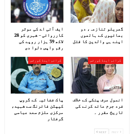
گھریلو تنازعہ، دو
ایف آئی اے کی موثر
بھائیوں کے ہاتھوں
کارروائی – شہری کو 28
اپنے ہی والدین کا قتل
لاکھ 39 ہزار روپے کی
رقم واپس دلوا دی
کرائم اینڈ کورٹس
کرائم اینڈ کورٹس
انمول عرف پنکی کے خلاف
پاک فضائیہ کے گروپ
فرد جرم عائد کرنے کی
کیپٹن فائرنگ سے شہید،
تاریخ مقرر ۔
مرکزی ملزم سعد عباسی
گرفتار
NEXT
PREV