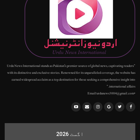
"Urdu News International stands as Pakistan's premier source of global news, captivating readers
with its distinctive and exclusive stories. Renowned for its unparalleled coverage, the website has
earned widespread acclaim as a top destination for those seeking a comprehensive insight into
international affairs."
•Email:urdunews3004@gmail.com
اگست 2026