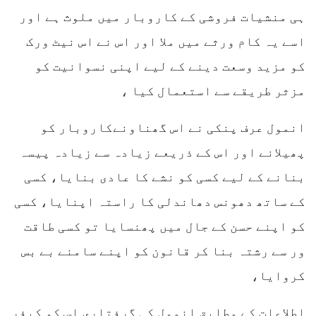
ہی منشیات فروشی کے کاروبار میں ملوث ہے اور
اسے یہ کام ورثے میں ملا اور اس نے اس نیٹ ورک
کو مزید وسعت دینے کے لیے اپنی نسوانیت کو
مزثر طریقے سے استعمال کیا ،
انمول عرف پنکی نے اس گھناونےکاروبار کو
پھیلانے اور اس کے ذریعے زیادہ سے زیادہ پیسہ
بنانے کے لیے کسی کو نشے کا عادی بنایا، کسی
کے ساتھ دھونس دھاندلی کا راستہ اپنایا، کسی
کو اپنے حسن کے جال میں پھنسایا تو کسی طاقت
ور سے رشتہ بنا کر قانون کو اپنے سامنے بے بس
کروایا،
اطلاعات کے مطابق انمول کی گرفتاری اس کو کیفر