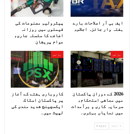
ایف بی آر اصلاحات بارے
پیٹرولیم مصنوعات کی
ہفتہ وار جائزہ اجلاس،
قیمتوں میں روزانہ
اضافے کا سلسلہ جاری،
عوام پریشان
بزنس
بزنس
2026 کے دوران پاکستان
کاروباری ہفتے کے آغاز
میں معاشی استحکام،
پر پاکستان اسٹاک
سرمایہ کاری و برآمدات
ایکسچینج شدید مندی کی
میں نمایاں بہتری۔
لپیٹ میں۔
NEXT
PREV