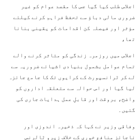
اجلاس طلب کیا گیا جس کا مقصد عوام کو غیر
ضروری مالی دباؤ سے تحفظ فراہم کرنے کیلئے
مؤثر اور فیصلہ کن اقدامات کو یقینی بنانا
تھا،
اجلاس میں روزمرہ زندگی کو متاثر کرنے والے
تمام عوامل بشمول بنیادی اشیائے ضروریہ سے
لے کر ٹرانسپورٹ کے کرایوں تک کا جامع جائزہ
لیا گیا اور اس حوالہ سے متعلقہ اداروں کو
واضح، بروقت اور قابلِ عمل ہدایات جاری کی
گئیں۔
وفاقی وزیر نے کہا کہ ذخیرہ اندوزی اور
ناجائز منافع خوری کے خلاف زیرو ٹالرنس