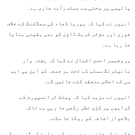
پالیسی پر سختی سے عملدرآمد جاری ہے۔
انہوں نے کہا کہ یوریا کھاد کی سمگلنگ کے خلاف
فوری اور مؤثر کریک ڈاؤن کو بھی یقینی بنایا
جا رہا ہے۔
پروفیسر احسن اقبال نے کہا کہ ہفتہ وار
مانیٹرنگ سسٹم کے تحت ہر جمعہ کو این پی ایم
سی کے اجلاس منعقد کئے جائیں گے۔
انہوں نے مزید کہا کہ پبلک ٹرانسپورٹ کے
کرایوں پر کڑی نظر رکھی جا رہی ہے تاکہ
بلاجواز اضافہ کو روکا جا سکے۔
حکومت کی جانب سے صوبوں کو ہدایت کی گئی ہے کہ