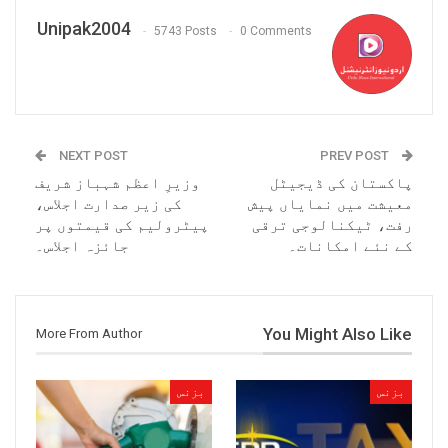
Unipak2004
5743 Posts
0 Comments
NEXT POST
PREV POST
پاکستان کی ڈیجیٹل
وزیرِ اعظم شہباز شریف
معیشت میں نمایاں پیش
کی زیر صدارت اجلاس،
رفت، ٹیکنالوجی ترقی
پیٹرولیم کی قیمتوں پر
کے نئے امکانات۔
جائزہ اجلاس۔
You Might Also Like
More From Author
بزنس
بزنس