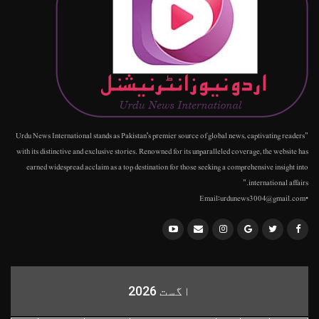
"Urdu News International stands as Pakistan's premier source of global news, captivating readers
with its distinctive and exclusive stories. Renowned for its unparalleled coverage, the website has
earned widespread acclaim as a top destination for those seeking a comprehensive insight into
international affairs."
•Email:urdunews3004@gmail.com
اگست 2026