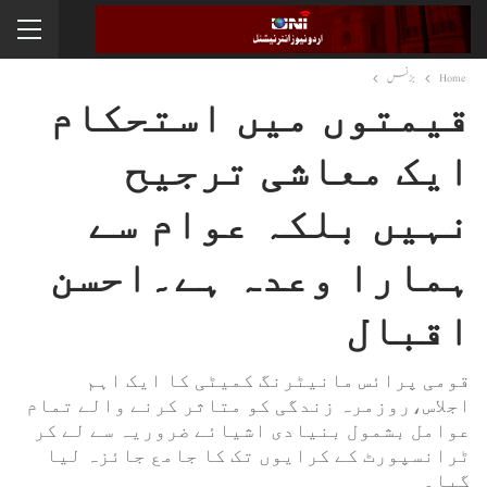
Home
بزنس
قیمتوں میں استحکام
ایک معاشی ترجیح
نہیں بلکہ عوام سے
ہمارا وعدہ ہے۔احسن
اقبال
قومی پرائس مانیٹرنگ کمیٹی کا ایک اہم
اجلاس،روزمرہ زندگی کو متاثر کرنے والے تمام
عوامل بشمول بنیادی اشیائے ضروریہ سے لے کر
ٹرانسپورٹ کے کرایوں تک کا جامع جائزہ لیا
گیا۔