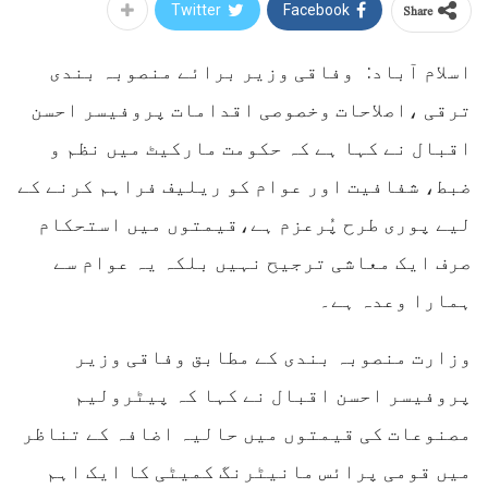
Share
Twitter
Facebook
اسلام آباد: وفاقی وزیر برائے منصوبہ بندی
ترقی ،اصلاحات وخصوصی اقدامات پروفیسر احسن
اقبال نے کہا ہے کہ حکومت مارکیٹ میں نظم و
ضبط، شفافیت اور عوام کو ریلیف فراہم کرنے کے
لیے پوری طرح پُرعزم ہے،قیمتوں میں استحکام
صرف ایک معاشی ترجیح نہیں بلکہ یہ عوام سے
ہمارا وعدہ ہے۔
وزارت منصوبہ بندی کے مطابق وفاقی وزیر
پروفیسر احسن اقبال نے کہا کہ پیٹرولیم
مصنوعات کی قیمتوں میں حالیہ اضافہ کے تناظر
میں قومی پرائس مانیٹرنگ کمیٹی کا ایک اہم