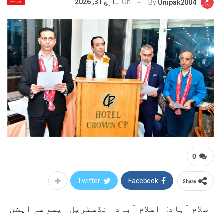
بزنس
On
مارچ 31, 2026
By
Unipak2004
0
Share
Twitter
Facebook
اسلام آباد: اسلام آباد انڈسٹریل ایسو سی ایشن