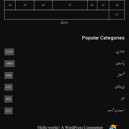
30
29
28
27
26
25
24
31
« جولائی
Popular Categories
تازہ ترین
2134
پاکستان
1095
کھیل
660
بین الاقوامی
652
شوبز
492
جڑواں شہر
211
A WordPress Commenter
از
Hello world!