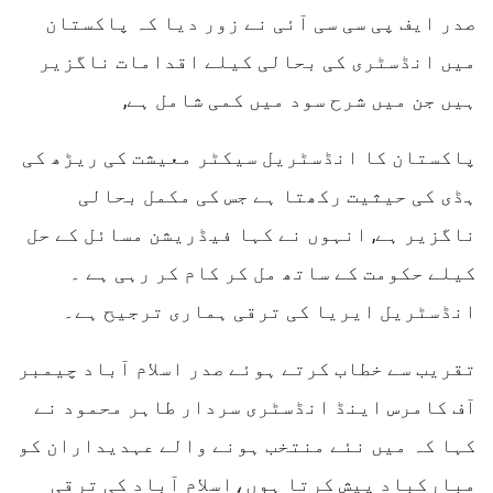
صدر ایف پی سی سی آئی نے زور دیا کہ پاکستان
میں انڈسٹری کی بحالی کیلے اقدامات ناگزیر
ہیں جن میں شرح سود میں کمی شامل ہے,
پاکستان کا انڈسٹریل سیکٹر معیشت کی ریڑھ کی
ہڈی کی حیثیت رکھتا ہے جس کی مکمل بحالی
ناگزیر ہے, انہوں نے کہا فیڈریشن مسائل کے حل
کیلے حکومت کے ساتھ مل کر کام کر رہی ہے ۔
انڈسٹریل ایریا کی ترقی ہماری ترجیح ہے۔
تقریب سے خطاب کرتے ہوئے صدر اسلام آباد چیمبر
آف کامرس اینڈ انڈسٹری سردار طاہر محمود نے
کہا کہ میں نئے منتخب ہونے والے عہدیداران کو
مبارکباد پیش کرتا ہوں،اسلام آباد کی ترقی