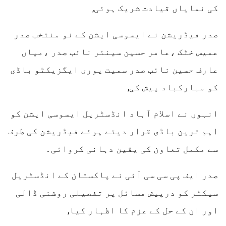
کی نمایاں قیادت شریک ہوئی,
صدر فیڈریشن نے ایسوسی ایشن کے نو منتخب صدر
عمیس خٹک ،عامر حسین سینئر نائب صدر ،میاں
عارف حسین نائب صدر سمیت پوری ایگزیکٹو باڈی
کو مبارکباد پیش کی,
انہوں نے اسلام آباد انڈسٹریل ایسوسی ایشن کو
اہم ترین باڈی قرار دیتے ہوئے فیڈریشن کی طرف
سے مکمل تعاون کی یقین دہانی کروائی۔
صدر ایف پی سی سی آئی نے پاکستان کے انڈسٹریل
سیکٹر کو درپیش مسائل پر تفصیلی روشنی ڈالی
اور ان کے حل کے عزم کا اظہار کیا,