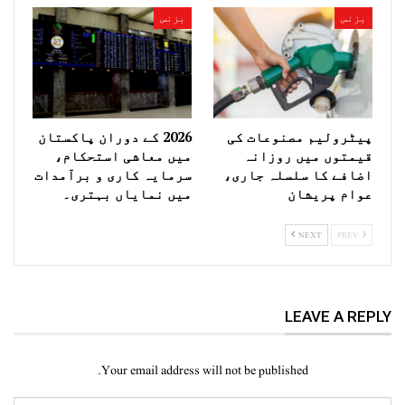
بزنس
بزنس
پیٹرولیم مصنوعات کی
2026 کے دوران پاکستان
قیمتوں میں روزانہ
میں معاشی استحکام،
اضافے کا سلسلہ جاری،
سرمایہ کاری و برآمدات
عوام پریشان
میں نمایاں بہتری۔
NEXT
PREV
LEAVE A REPLY
Your email address will not be published.