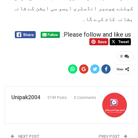
کیلئے چیمبر انڈسٹری ایسو سی ایشن کے شانہ
بشانہ کام کرے گا۔
Please follow and like us:
0
Share
Unipak2004
5749 Posts
0 Comments
NEXT POST
PREV POST