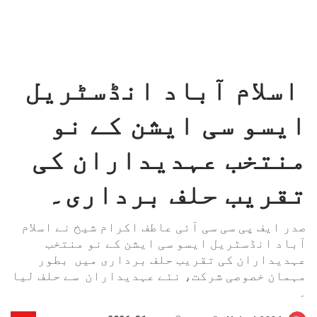
اسلام آباد انڈسٹریل
ایسو سی ایشن کے نو
منتخب عہدیداران کی
تقریب حلف برداری۔
صدر ایف پی سی سی آئی عاطف اکرام شیخ نے اسلام
آباد انڈسٹریل ایسو سی ایشن کے نو منتخب
عہدیداران کی تقریب حلف برداری میں بطور
مہمان خصوصی شرکت، نئے عہدیداران سے حلف لیا
۔