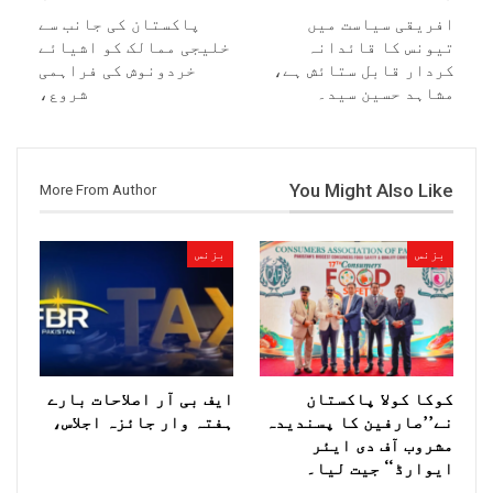
افریقی سیاست میں
پاکستان کی جانب سے
تیونس کا قائدانہ
خلیجی ممالک کو اشیائے
کردار قابل ستائش ہے،
خردونوش کی فراہمی
مشاہد حسین سید۔
شروع،
You Might Also Like
More From Author
بزنس
بزنس
کوکا کولا پاکستان
ایف بی آر اصلاحات بارے
نے’’صارفین کا پسندیدہ
ہفتہ وار جائزہ اجلاس،
مشروب آف دی ایئر
ایوارڈ‘‘ جیت لیا۔