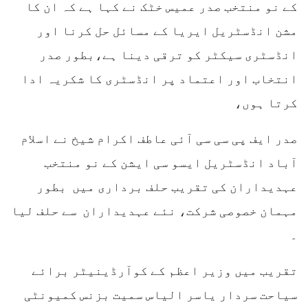
کے نو منتخب صدر عمیس خٹک نے کہا ہے کہ ان کا
مشن انڈسٹریل ایریا کے مسائل حل کرنا اور
انڈسٹری سیکٹر کو ترقی دینا ہے،بطور صدر
انتخاب اور اعتماد پر انڈسٹری کا شکریہ ادا
کرتا ہوں،
صدر ایف پی سی سی آئی عاطف اکرام شیخ نے اسلام
آباد انڈسٹریل ایسو سی ایشن کے نو منتخب
عہدیداران کی تقریب حلف برداری میں بطور
مہمان خصوصی شرکت، نئے عہدیداران سے حلف لیا
۔
تقریب میں وزیر اعظم کے کوآرڈینیٹر برائے
سیاحت سردار یاسر الیاس سمیت بزنس کمیونٹی