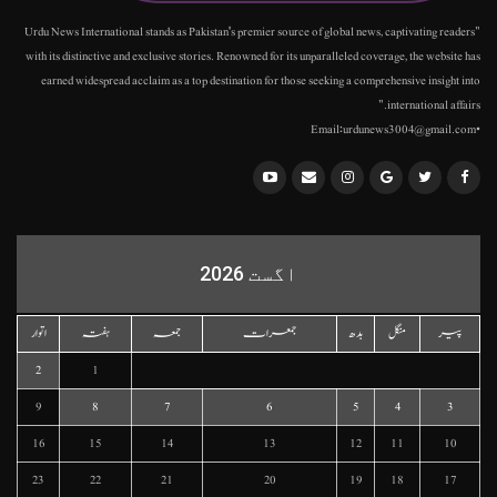
"Urdu News International stands as Pakistan's premier source of global news, captivating readers
with its distinctive and exclusive stories. Renowned for its unparalleled coverage, the website has
earned widespread acclaim as a top destination for those seeking a comprehensive insight into
international affairs."
•Email:urdunews3004@gmail.com
اگست 2026
پیر
منگل
بدھ
جمعرات
جمعہ
ہفتہ
اتوار
2
1
9
8
7
6
5
4
3
16
15
14
13
12
11
10
23
22
21
20
19
18
17