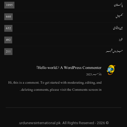
پاکستان
1095
کھیل
660
بین الاقوامی
652
شوبز
492
جڑواں شہر
211
A WordPress Commenter
از
Hello world!
6 نومبر 2023
Hi, this is a comment. To get started with moderating, editing, and
deleting comments, please visit the Comments screen in…
© 2026 - urdunewsinternational.pk. All Rights Reserved.