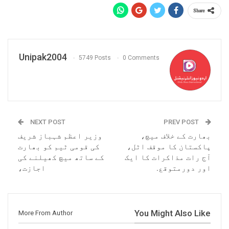
Share
Unipak2004
5749 Posts
0 Comments
NEXT POST
PREV POST
بھارت کے خلاف میچ،
وزیر اعظم شہباز شریف
پاکستان کا موقف اٹل،
کی قومی ٹیم کو بھارت
آج رات مذاکرات کا ایک
کے ساتھ میچ کھیلنے کی
اور دورمتوقع.
اجازت،
You Might Also Like
More From Author