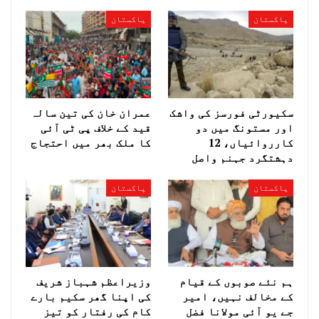
پاکستان
پاکستان
سکیورٹی فورسز کی واشک
عمران خان کی تین سالہ
اور مستونگ میں دو
قید کے خلاف پی ٹی آئی
کارروائیاں، 12
کا ملک بھر میں احتجاج
دہشتگرد جہنم واصل
پاکستان
پاکستان
ہم نئے صوبوں کے قیام
وزیراعظم شہباز شریف
کے مخالف نہیں، امیر
کی اپنا گھر سکیم بارے
جے یو آئی مولانا فضل
کام کی رفتار کو تیز