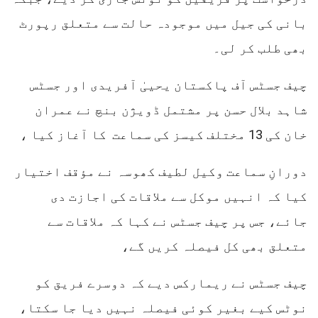
بانی کی جیل میں موجودہ حالت سے متعلق رپورٹ
بھی طلب کر لی۔
چیف جسٹس آف پاکستان یحییٰ آفریدی اور جسٹس
شاہد بلال حسن پر مشتمل ڈویژن بنچ نے عمران
خان کی 13 مختلف کیسز کی سماعت کا آغاز کیا ،
دورانِ سماعت وکیل لطیف کھوسہ نے مؤقف اختیار
کیا کہ انہیں موکل سے ملاقات کی اجازت دی
جائے، جس پر چیف جسٹس نے کہا کہ ملاقات سے
متعلق بھی کل فیصلہ کریں گے،
چیف جسٹس نے ریمارکس دیے کہ دوسرے فریق کو
نوٹس کیے بغیر کوئی فیصلہ نہیں دیا جا سکتا،