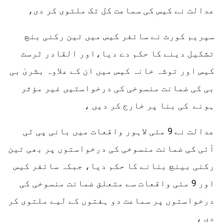
عدالت نے کیس کی سماعت کل تک ملتوی کر دی،
سپریم کورٹ نے سائفر کیس میں تین رکنی بنچ
تشکیل دینے کا حکم دے دیا،اور القادر ٹرسٹ
کیس اور توشہ خانہ کیس میں ان کے علاوہ بشریٰ بی
بی کی ضمانت منسوخی کی درخواستیں غیر مؤثر
ہونے کی بنا پر خارج کر دیں ،
عدالت نے 9 مئی لاہور واقعات میں بانی پی ٹی
آئی کی ضمانت منسوخی کی درخواستوں پر بھی تین
رکنی بینچ بنانے کا حکم دیا، جبکہ سائفر کیس
اور 9 مئی واقعات سے متعلق ضمانت منسوخی کی
درخواستوں پر سماعت دو ہفتوں کے لیے ملتوی کر
دی ،