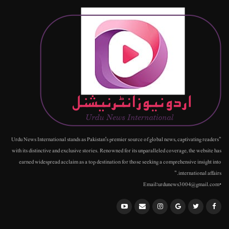
"Urdu News International stands as Pakistan's premier source of global news, captivating readers
with its distinctive and exclusive stories. Renowned for its unparalleled coverage, the website has
earned widespread acclaim as a top destination for those seeking a comprehensive insight into
international affairs."
•Email:urdunews3004@gmail.com