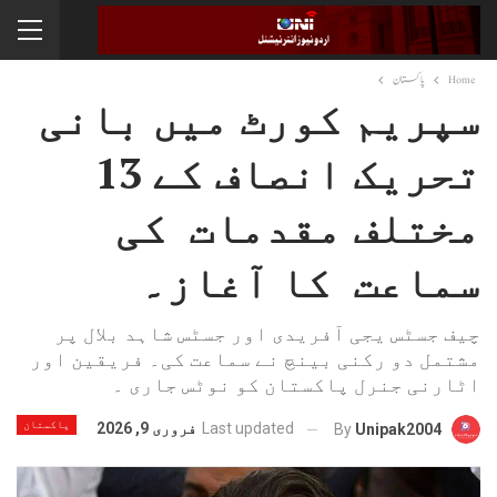
Home
پاکستان
سپریم کورٹ میں بانی
تحریک انصاف کے 13
مختلف مقدمات کی
سماعت کا آغاز۔
چیف جسٹس یجی آفریدی اور جسٹس شاہد بلال پر
مشتمل دو رکنی بینچ نے سماعت کی۔ فریقین اور
اٹارنی جنرل پاکستان کو نوٹس جاری ۔
پاکستان
Last updated
فروری 9, 2026
By
Unipak2004