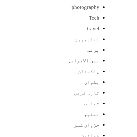
photography
Tech
travel
انٹرویوز
بزنس
بین الاقوامی
پاکستان
پکوان
تازہ ترین
تعارف
تعلیم
جڑواں شہر
خواتین