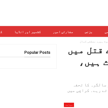
می
بزنس
سفارتی امور
کشمیر اور انڈیا
کھ
وث ہیں، مصطفی کمال
 قتل میں
Popular Posts
 ہیں،
 سالگرہ کا تحفہ
تے رہے۔ کراچی میں
سیاست