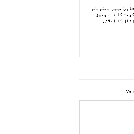
اور:خیبر پختونخوا
ومت کا قلم چھوڑ
تال کا اعلان،
You