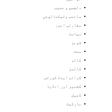
دلچسپ و عجیب
سائنس وٹیکنالوجی
سفارتی امور
سیاست
شوبز
صحت
کالم
کالمز
کرائم اینڈ کورٹس
کشمیر اور انڈیا
کھیل
مارکیٹ