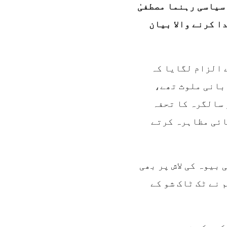
سیاسی رہنما مصطفیٰ
ا کرنے والا بیان
 الزام لگایا کہ
بانی ملوث تھے،
 سالگرہ کا تحفہ
ائی مظاہرہ کرتے
بیوہ کی لاش پر بھی
 نے ٹک ٹاک شو کے