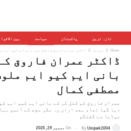
تازہ ترین
پاکستان
سیاست
بین الاقوا
Home
سیاست
ڈاکٹر عمران فاروق کے قتل میں بانی ایم کیو ایم مل
ڈاکٹر عمران فاروق کے
بانی ایم کیو ایم ملوث
مصطفی کمال
عمران فاروق کو قتل کر کے بانی ایم کیو ایم کو
دیا گیا تھا، بعد ازاں وہ مگر مچھ کے آنسو بہا
میڈیا سے گفتگو
On
دسمبر 29, 2025
By
Unipak2004