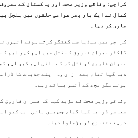
کراچی: وفاقی وزیر صحت اور پاکستان کے معروف 
کمال نے ایک بار پھر عوامی حلقوں میں ہلچل پید
جاری کر دیا۔
کراچی میں میڈیا سے گفتگو کرتے ہوئے انہوں نے
ڈاکٹر عمران فاروق کے قتل میں ایم کیو ایم کے 
عمران فاروق کو قتل کر کے بانی ایم کیو ایم کو
دیا گیا تھا، بعد ازاں وہ اپنے جذبات کا ڈرام
ہوئے مگر مچھ کے آنسو بہاتے رہے۔
وفاقی وزیر صحت نے مزید کہا کہ عمران فاروق کی 
سیاسی ڈرامہ کیا گیا، جس میں بانی ایم کیو ایم
ذریعے تنازع کو بڑھاوا دیا۔