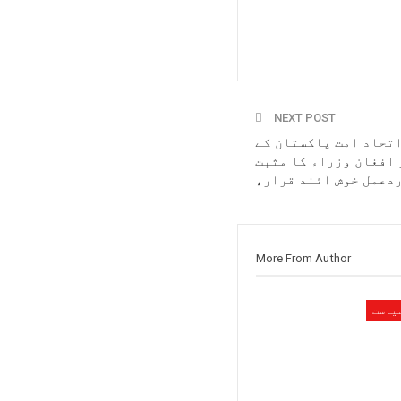
NEXT POST
تحاد امت پاکستان کے
 افغان وزراء کا مثبت
دعمل خوش آئند قرار،
More From Author
یاست