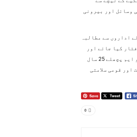
کیے کے نیچے سے
لی وسائل اور بیرونی
لے اداروں سے مطالبہ
فتار کیا جائے اور
انصاف کے تقاضے پورے کیے جائیں، بانی ایم کیو ایم پچھلے 25 سال
 اور قومی سلامتی
0