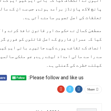
انہوں نے انکشاف کیا کہ بانی ایم کیو ایم کے ت
پانچ لاکھ پاؤنڈز برآمد ہوئے، جس سے ان کے ما
تعلقات کی اصل تصویر سامنے آتی ہے۔
مصطفیٰ کمال نے حکومت اور قانون نافذ کرنے وا
کیا کہ عمران فاروق کے اصل قاتلوں کو فوری گر
سے را سے مالی امداد لیتے رہے، جو ملکی سالمیت
کیلئے خطرے کی گھنٹی ہے۔
Please follow and like us:
Share