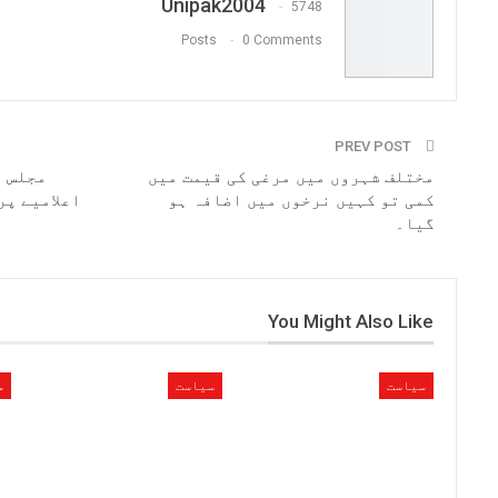
Unipak2004
5748
Posts
0 Comments
PREV POST
مختلف شہروں میں مرغی کی قیمت میں
مجلس ا
کمی تو کہیں نرخوں میں اضافہ ہو
اعلامیے پر
گیا۔
ر
You Might Also Like
سیاست
سیاست
س