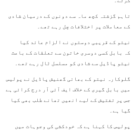
کرتے۔
تاہم گزشتہ کچھ ماہ سے دونوں کے درمیان شادی
کے معاملات پر اختلافات چل رہے تھے۔
نیتو کے قریبی دوستوں نے الزام عائد کیا
کہ بابل کسی دوسری خاتون سے تعلقات کے باعث
نیتو پاڈیل سے شادی کو مسلسل ٹال رہے تھے۔
گلوکارہ نیتو کے بھائی گھنیش پاڈیل نے پولیس
میں بابل گیری کے خلاف ایف آئی آر درج کرائی ہے
جس پر تفتیش کے لیے انھیں تھانے طلب بھی کیا
گیا ہے۔
پولیس کا کہنا ہے کہ خودکشی کی وجوہات میں