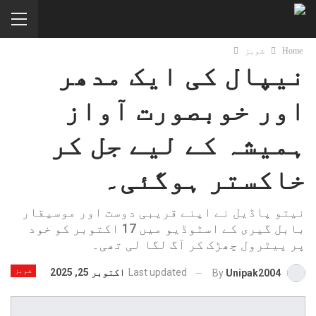
Home
شوبز
نیپال کی ایک مدھر
اور خوبصورت آواز
ہمیشہ کے لیے جل کر
خاکستر ہوگئی۔
نیتو پاڈیل نے اپنے قریبی دوست اور موسیقار
بابل گیری کے اسٹوڈیو میں 17 اکتوبر کو خود
پر پیٹرول چھڑک کر آگ لگا لی تھی۔
Last updated
اکتوبر 25, 2025
شوبز
By
Unipak2004