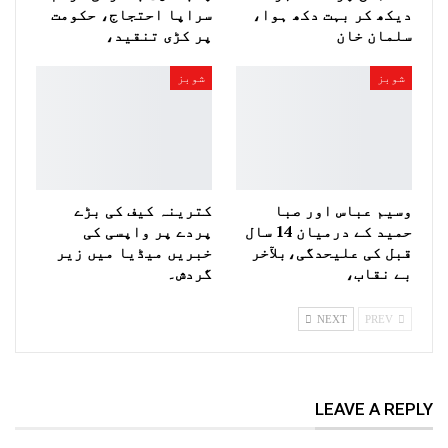
دیکھ کر بہت دکھ ہوا،
سراپا احتجاج، حکومت
سلمان خان
پر کڑی تنقید،
شوبز
شوبز
وسیم عباس اور صبا
کترینہ کیف کی بڑے
حمید کے درمیان 14 سال
پردے پر واپسی کی
قبل کی علیحدگی،بلآخر
خبریں میڈیا میں زیر
بے نقاب،
گردش۔
NEXT
PREV
LEAVE A REPLY