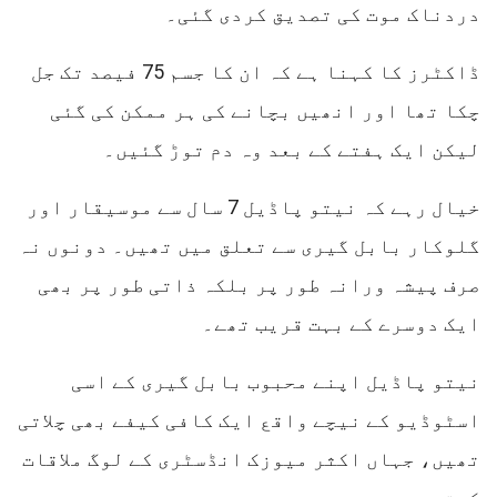
دردناک موت کی تصدیق کردی گئی۔
ڈاکٹرز کا کہنا ہے کہ ان کا جسم 75 فیصد تک جل
چکا تھا اور انھیں بچانے کی ہر ممکن کی گئی
لیکن ایک ہفتے کے بعد وہ دم توڑ گئیں۔
خیال رہے کہ نیتو پاڈیل 7 سال سے موسیقار اور
گلوکار بابل گیری سے تعلق میں تھیں۔ دونوں نہ
صرف پیشہ ورانہ طور پر بلکہ ذاتی طور پر بھی
ایک دوسرے کے بہت قریب تھے۔
نیتو پاڈیل اپنے محبوب بابل گیری کے اسی
اسٹوڈیو کے نیچے واقع ایک کافی کیفے بھی چلاتی
تھیں، جہاں اکثر میوزک انڈسٹری کے لوگ ملاقات