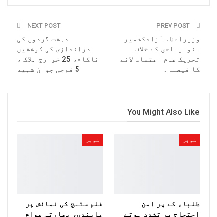
NEXT POST
PREV POST
وزیراعظم آزادکشمیر
دہشت گردوں کی
انوارالحق کے خلاف
دراندازی کی کوششیں
تحریک عدم اعتماد لانے
ناکام، 25 خوارج ہلاک ،
کا فیصلہ۔
5 فوجی جوان شہید
You Might Also Like
شوبز
شوبز
طلباء کے پر امن
فلم ستلج کی نمائش پر
احتجاج پر تشدد ہوتے
پابندی، بھارتی عوام