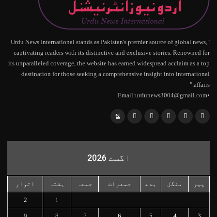
"Urdu News International stands as Pakistan's premier source of global news,
captivating readers with its distinctive and exclusive stories. Renowned for
its unparalleled coverage, the website has earned widespread acclaim as a top
destination for those seeking a comprehensive insight into international
affairs."
•Email:urdunews3004@gmail.com
اگست 2026
پیر
منگل
بدھ
جمعرات
جمعہ
ہفتہ
اتوار
2
1
9
8
7
6
5
4
3