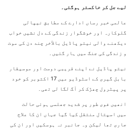
لیے جل کر خاکستر ہوگئی۔
عالمی خبر رساں ادارے کے مطابق نیپالی
گلوکارہ اور خوشگوار زندگی کے دل نشیں خواب
دیکھنے والی نیتو پاڈیل بالآخر چند دن کی موت
و زندگی کی جنگ میں ہار گئیں۔
نیتو پاڈیل نے اپنے قریبی دوست اور موسیقار
بابل گیری کے اسٹوڈیو میں 17 اکتوبر کو خود
پر پیٹرول چھڑک کر آگ لگا لی تھی۔
انھیں فوی طور پر شدید جھلسی ہوئی حالت
میں اسپتال منتقل کیا گیا جہاں ان کا علاج
جاری تھا لیکن وہ جانبر نہ ہوسکیں اور ان کی