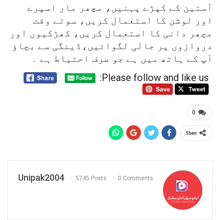
آستین کے کپڑے پہنیں، مچھر مار اسپرے
اور لوشن کا استعمال کریں، سوتے وقت
مچھر دانی کا استعمال کریں، کھڑکیوں اور
دروازوں پر جالی لگوائیں،ڈینگی سے بچاؤ
آپ کے ہاتھ میں ہے جو صرف احتیاط ہے ۔
Please follow and like us:
0
Share
Unipak2004
5745 Posts
0 Comments