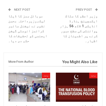
NEXT POST
PREV POST
وزیر اعظم کا سٹاک
موبائل سمز کا ڈیٹا
ایکسچینج ہنڈرڈ
لیک،وزیرداخلہ محسن
انڈیکس 1 لاکھ 56 ہزار
نقوی نے نیشنل سائبر
پوائنٹس کی سطح عبور
کرائمز انوسٹی گیشن
کرنے پر اطمینان کا
ایجنسی کو تحقیقات کا
اظہار۔
حکم دی دیا۔
You Might Also Like
More From Author
صحت
صحت