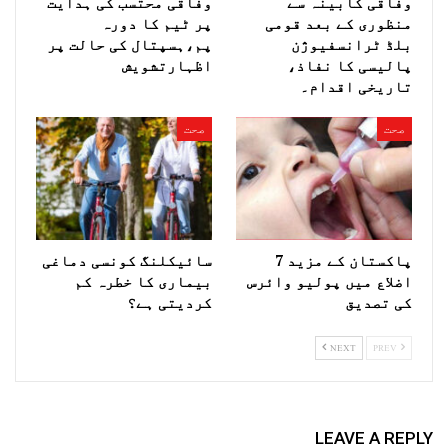
وفاقی کابینہ سے
وفاقی محتسب کی ہدایت
منظوری کے بعد قومی
پر ٹیم کا دورہ
بلڈ ٹرانسفیوژن
پم،ہسپتال کی حالت پر
پالیسی کا نفاذ،
اظہارتشویش
تاریخی اقدام۔
صحت
صحت
پاکستان کے مزید 7
سائیکلنگ کونسی دماغی
اضلاع میں پولیو وائرس
بیماری کا خطرہ کم
کی تصدیق
کردیتی ہے؟
NEXT
PREV
LEAVE A REPLY