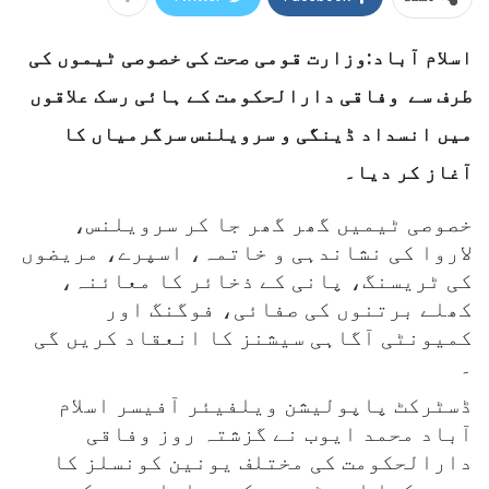
اسلام آباد:وزارت قومی صحت کی خصوصی ٹیموں کی
طرف سے وفاقی دارالحکومت کے ہائی رسک علاقوں
میں انسداد ڈینگی و سرویلنس سرگرمیاں کا
آغاز کر دیا۔
خصوصی ٹیمیں گھر گھر جا کر سرویلنس،
لاروا کی نشاندہی و خاتمہ، اسپرے، مریضوں
کی ٹریسنگ، پانی کے ذخائر کا معائنہ،
کھلے برتنوں کی صفائی، فوگنگ اور
کمیونٹی آگاہی سیشنز کا انعقاد کریں گی
۔
ڈسٹرکٹ پاپولیشن ویلفیئر آفیسر اسلام
آباد محمد ایوب نے گزشتہ روز وفاقی
دارالحکومت کی مختلف یونین کونسلز کا