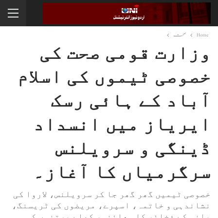
Home
صحت
وزارت قومی صحت کی
خصوصی ٹیموں کی اسلام
آباد کے ہائی رسک
ایریاز میں انسداد
ڈینگی و سرویلنس
سرگرمیاں کا آغاز۔
خصوصی ٹیمیں گھر گھر جا کر سرویلنس، لاروا کی
نشاندہی و خاتمہ، اسپرے، مریضوں کی ٹریسنگ،
پانی کے ذخائر کا معائنہ، کھلے برتنوں کی