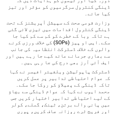
دورہ کیا اور ٹیموں کو ہدایات دیں کہ
ڈینگی کنٹرول سرگرمیوں کو مؤثر اور تیز
کیا جائے۔
وزارت قومی صحت کے سپیشل آپریشنز کے تحت
ڈینگی کنٹرول اقدامات میں تیزی لائی گئی
ہے تاکہ وبا کے خطرے کو کم سے کم کیا جا
سکے۔ایس او پیز (SOPs) کی خلاف ورزی کرنے
والوں کے خلاف ڈسٹرکٹ انتظامیہ کی جانب
سے بھاری جرمانے عائد کیے جا رہے ہیں اور
ایف آئی آرز بھی درج کی جا رہی ہیں۔
ڈسٹرکٹ پاپولیشن ویلفیئر افیسر نے کہا
کہ عوام احتیاطی تدابیر پر عمل کریں
تاکہ ڈینگی کے پھیلاؤ کو روکا جا سکے۔
محمد ایوب نے کہا کہ عوام ڈینگی سے بچاؤ
کے لیے احتیاطی تدابیر اختیار کریں جس
میں پانی والے برتن، ٹینک، گملے، کولر
اور فریج ٹرے روزانہ صاف کریں، پوری