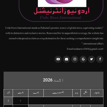
"Urdu News International stands as Pakistan's premier source of global news, captivating readers
with its distinctive and exclusive stories. Renowned for its unparalleled coverage, the website has
earned widespread acclaim as a top destination for those seeking a comprehensive insight into
international affairs."
•Email:urdunews3004@gmail.com
اگست 2026
پیر
منگل
بدھ
جمعرات
جمعہ
ہفتہ
اتوار
2
1