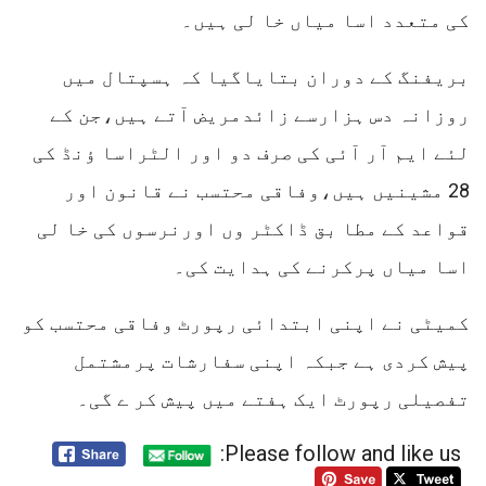
کی متعدد اسا میاں خا لی ہیں۔
بریفنگ کے دوران بتایاگیا کہ ہسپتال میں
روزانہ دس ہزارسے زائدمریض آتے ہیں،جن کے
لئے ایم آر آئی کی صرف دو اور الٹراسا ؤنڈ کی
28 مشینیں ہیں،وفاقی محتسب نے قانون اور
قواعد کے مطا بق ڈاکٹر وں اورنرسوں کی خا لی
اسا میاں پرکرنے کی ہدایت کی۔
کمیٹی نے اپنی ابتدائی رپورٹ وفاقی محتسب کو
پیش کردی ہے جبکہ اپنی سفارشات پرمشتمل
تفصیلی رپورٹ ایک ہفتے میں پیش کر ے گی۔
Please follow and like us: