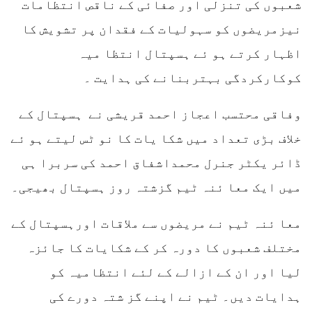
شعبوں کی تنزلی اور صفائی کے ناقص انتظامات
نیزمریضوں کو سہولیات کے فقدان پر تشویش کا
اظہار کرتے ہو ئے ہسپتال انتظا میہ
کوکارکردگی بہتربنانے کی ہدایت ۔
وفاقی محتسب اعجاز احمد قریشی نے ہسپتال کے
خلاف بڑی تعداد میں شکا یات کا نو ٹس لیتے ہو ئے
ڈائر یکٹر جنرل محمداشفاق احمد کی سربرا ہی
میں ایک معا ئنہ ٹیم گزشتہ روز ہسپتال بھیجی۔
معا ئنہ ٹیم نے مریضوں سے ملاقات اورہسپتال کے
مختلف شعبوں کا دورہ کر کے شکایات کا جائزہ
لیا اور ان کے ازالے کے لئے انتظامیہ کو
ہدایات دیں۔ ٹیم نے اپنے گز شتہ دورے کی