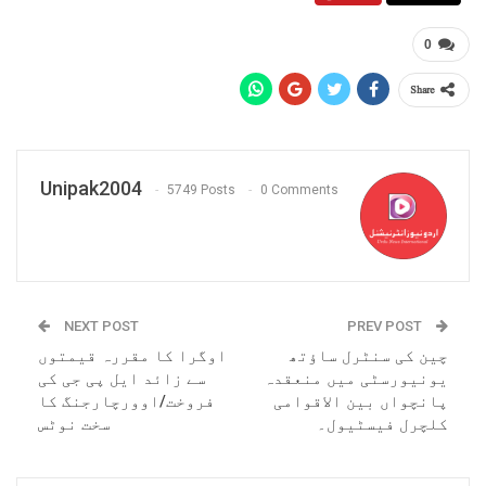
0
Share
Unipak2004
5749 Posts
0 Comments
NEXT POST
PREV POST
چین کی سنٹرل ساؤتھ
اوگرا کا مقررہ قیمتوں
یونیورسٹی میں منعقدہ
سے زائد ایل پی جی کی
پانچواں بین الاقوامی
فروخت/اوورچارجنگ کا
کلچرل فیسٹیول۔
سخت نوٹس