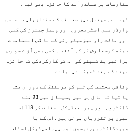
سفارشات پر عملدرآمد کا جائزہ بھی لیا۔
ٹیم نے ہسپتال میں صفا ئی کے فقدان،ایمر جنسی
وارڈز میں اسٹریچروں اور وہیل چیئرز کی کمی
اور حالت زار نیزسیکو رٹی کے نا قص انتظامات
دیکھ کرسفا رش کی کہ آئند ہ کسی بھی آؤ ٹ سو رس
پرا ئیو یٹ کمپنی کو اس کی کارکردگی کا جا ئزہ
لینے کے بعد ٹھیکہ دیاجائے۔
وفاقی محتسب کی ٹیم کو بریفنگ کے دوران بتا
یا گیا کہ حا ل ہی میں ہسپتا ل میں 93 نئے
ڈاکٹروں اور پیرامیڈیکل اسٹا ف کی 113اسا
میوں پر تقرریاں ہو ئی ہیں،اس کے با
وجودڈاکٹروں،نرسوں اور پیرامیڈیکل اسٹاف