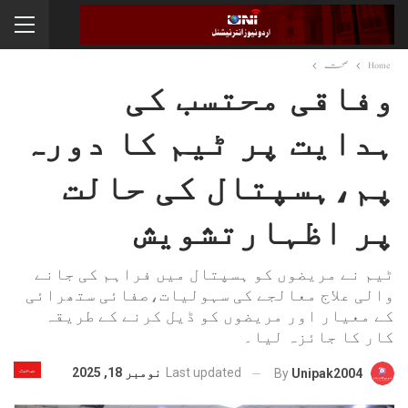
Home
صحت
وفاقی محتسب کی
ہدایت پر ٹیم کا دورہ
پم،ہسپتال کی حالت
پر اظہارتشویش
ٹیم نے مریضوں کو ہسپتال میں فراہم کی جانے
والی علاج معالجے کی سہولیات،صفائی ستھرائی
کے معیار اور مریضوں کو ڈیل کرنے کے طریقہ
کار کا جائزہ لیا۔
صحت
Last updated
نومبر 18, 2025
By
Unipak2004