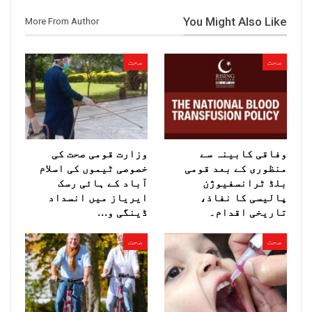
You Might Also Like
More From Author
صحت
صحت
وفاقی کابینہ سے
وزارت قومی صحت کی
منظوری کے بعد قومی
خصوصی ٹیموں کی اسلام
بلڈ ٹرانسفیوژن
آباد کے ہائی رسک
پالیسی کا نفاذ،
ایریاز میں انسداد
تاریخی اقدام۔
ڈینگی و…
صحت
صحت