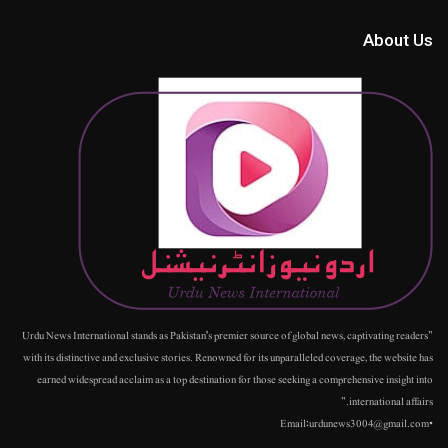
About Us
"Urdu News International stands as Pakistan's premier source of global news, captivating readers
with its distinctive and exclusive stories. Renowned for its unparalleled coverage, the website has
earned widespread acclaim as a top destination for those seeking a comprehensive insight into
international affairs."
•Email:urdunews3004@gmail.com