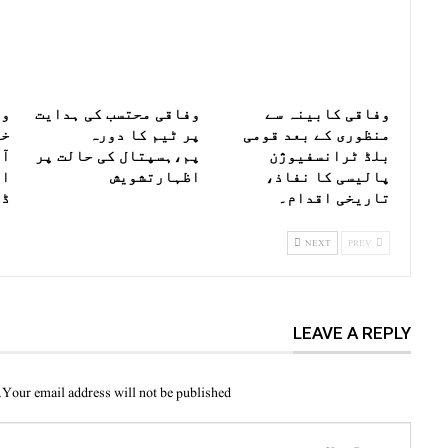
وفاقی کابینہ سے
وفاقی محتسب کی ہدایت
وز
منظوری کے بعد قومی
پر ٹیم کا دورہ
خص
بلڈ ٹرانسفیوژن
پم،ہسپتال کی حالت پر
آب
پالیسی کا نفاذ،
اظہارتشویش
ای
تاریخی اقدام۔
ڈی
NEXT
PREV
LEAVE A REPLY
Your email address will not be published.