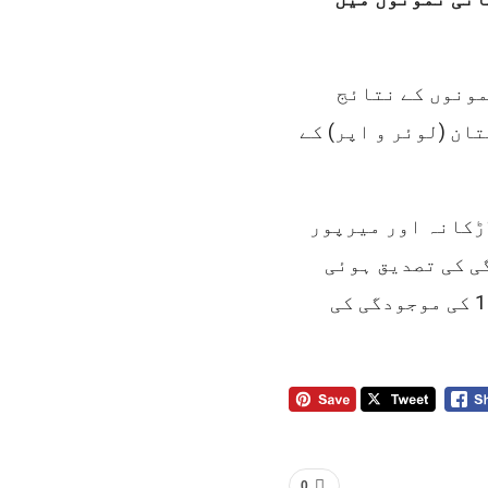
مونوں کے نتائج
ان (لوئر و اپر) کے
ڑکانہ اور میرپور
ی کی تصدیق ہوئی
ہے،مثبت نمونوں میں جنگلی پولیو وائرس ٹائپ 1 کی موجودگی کی
0