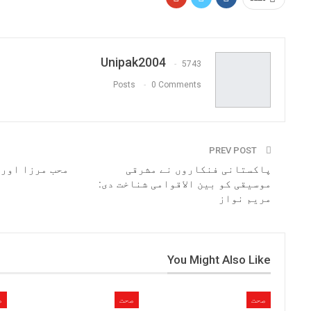
Unipak2004
5743
Posts
0 Comments
PREV POST
پاکستانی فنکاروں نے مشرقی
محب مرزا اور 
موسیقی کو بین الاقوامی شناخت دی:
مریم نواز
You Might Also Like
صحت
صحت
ص