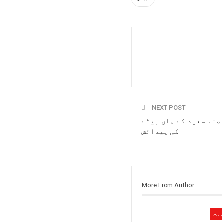
NEXT POST
صنم سعید کے ہاں بیٹے
کی پیدائش
More From Author
حت