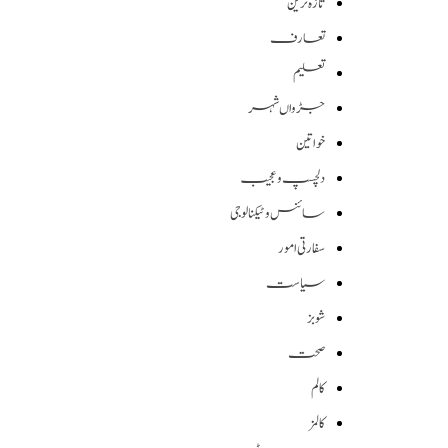
تازہ ترین
تعارف
تعلیم
جڑواں شہر
خواتین
دلچسپ و عجیب
سائنس وٹیکنالوجی
سفارتی امور
سیاست
شوبز
صحت
کالم
کالمز