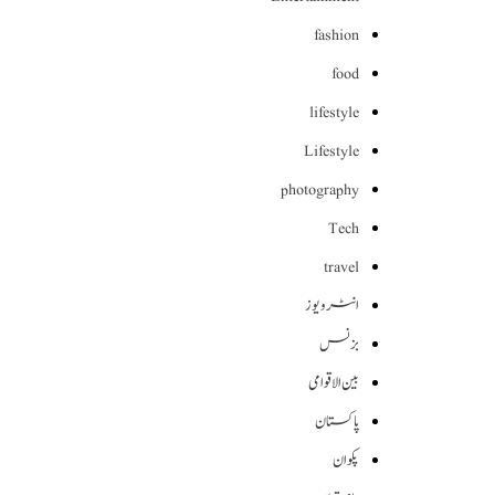
fashion
food
lifestyle
Lifestyle
photography
Tech
travel
انٹرویوز
بزنس
بین الاقوامی
پاکستان
پکوان