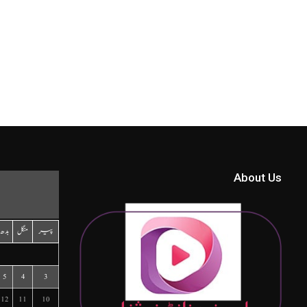
About Us
پیر
منگل
بدھ
5
4
3
12
11
10