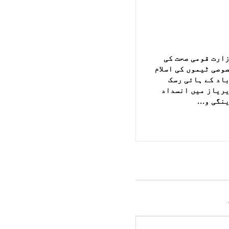
ارت قومی صحت کی
وصی ٹیموں کی اسلام
اد کے ہائی رسک
ریاز میں انسداد
نگی و…