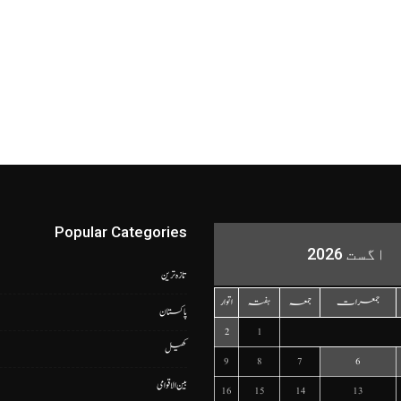
Popular Categories
اگست 2026
تازہ ترین
جمعرات
جمعہ
ہفتہ
اتوار
پاکستان
2
1
کھیل
9
8
7
6
بین الاقوامی
16
15
14
13