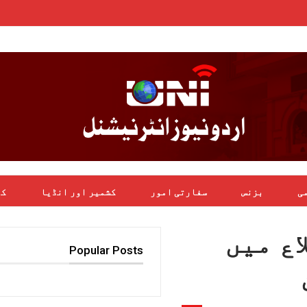
می
بزنس
سفارتی امور
کشمیر اور انڈیا
کھ
 مزید 7 اضلاع میں
Popular Posts