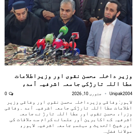
وزیر داخلہ محسن نقوی اور وزیراطلاعات
عطا اللہ تارڑکی جامعہ اشرفیہ آمد،
Unipak2004
جنوری 10, 2026
0
لاہور: وفاقی وزیرداخلہ محسن نقوی اور وفاقی وزیر
اطلاعات عطا اللہ تارڑکی جامعہ اشرفیہ آمد ۔وفاقی
وزراء محسن نقوی اور عطا اللہ تارڑ نے جامعہ
اشرفیہ کے اکابرین آور علمائے کرام سے ملاقات کی
اور شیخ الحدیث و مہتمم جامعہ اشرفیہ لاہور،
مولانا فضل…