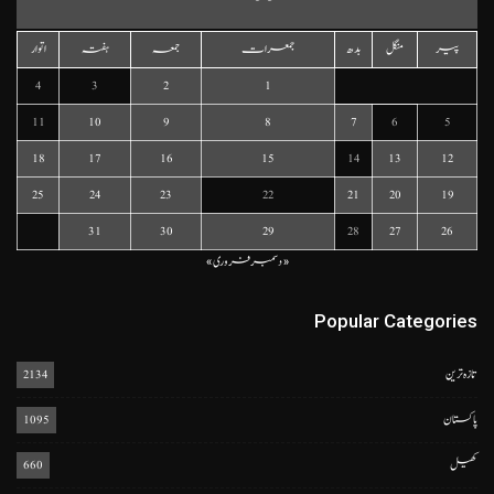
پیر
منگل
بدھ
جمعرات
جمعہ
ہفتہ
اتوار
4
3
2
1
11
10
9
8
7
6
5
18
17
16
15
14
13
12
25
24
23
22
21
20
19
31
30
29
28
27
26
« دسمبر
فروری »
Popular Categories
تازہ ترین
2134
پاکستان
1095
کھیل
660