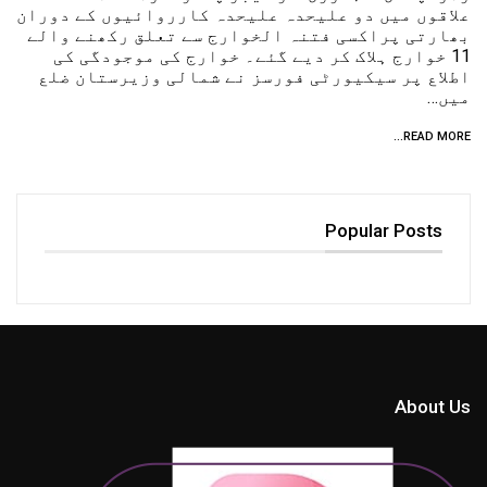
علاقوں میں دو علیحدہ علیحدہ کارروائیوں کے دوران
بھارتی پراکسی فتنہ الخوارج سے تعلق رکھنے والے
11 خوارج ہلاک کر دیے گئے۔ خوارج کی موجودگی کی
اطلاع پر سیکیورٹی فورسز نے شمالی وزیرستان ضلع
میں…
READ MORE...
Popular Posts
About Us