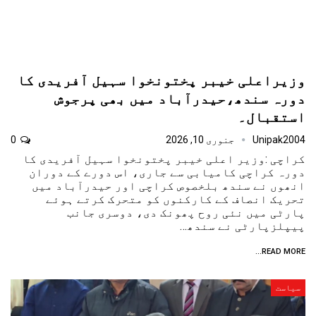
وزیراعلی خیبر پختونخوا سہیل آفریدی کا
دورہ سندھ،حیدرآباد میں بھی پرجوش
استقبال۔
Unipak2004
جنوری 10, 2026
0
کراچی :وزیر اعلی خیبر پختونخوا سہیل آفریدی کا
دورہ کراچی کامیابی سے جاری، اس دورے کے دوران
انھوں نے سندھ بلخصوص کراچی اور حیدرآباد میں
تحریک انصاف کے کارکنوں کو متحرک کرتے ہوئے
پارٹی میں نئی روح پھونک دی، دوسری جانب
پیپلزپارٹی نے سندھ…
READ MORE...
سیاست