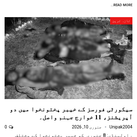
READ MORE...
تازہ ترین
سیکورٹی فورسز کے خیبر پختونخوا میں دو
آپریشنز، 11 خوارج جہنم واصل۔
Unipak2004
جنوری 10, 2026
0
راولپنڈی: 8 جنوری کو خیبر پختونخوا کے مختلف