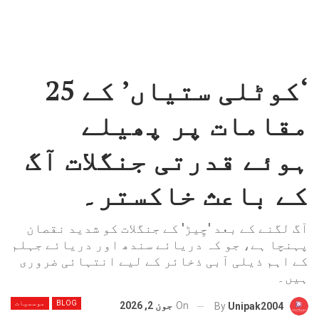
‘کوٹلی ستیاں’ کے 25
مقامات پر پھیلے
ہوئے قدرتی جنگلات آگ
کے باعث خاکستر۔
آگ لگنے کے بعد 'چِیڑ' کے جنگلات کو شدید نقصان
پہنچا ہے، جو کہ دریائے سندھ اور دریائے جہلم
کے اہم ذیلی آبی ذخائر کے لیے انتہائی ضروری
ہیں۔
BLOG
موسمیات
On
جون 2, 2026
By
Unipak2004