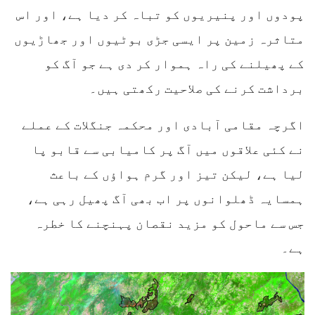
پودوں اور پنیریوں کو تباہ کر دیا ہے، اور اس
متاثرہ زمین پر ایسی جڑی بوٹیوں اور جھاڑیوں
کے پھیلنے کی راہ ہموار کر دی ہے جو آگ کو
برداشت کرنے کی صلاحیت رکھتی ہیں۔
اگرچہ مقامی آبادی اور محکمہ جنگلات کے عملے
نے کئی علاقوں میں آگ پر کامیابی سے قابو پا
لیا ہے، لیکن تیز اور گرم ہواؤں کے باعث
ہمسایہ ڈھلوانوں پر اب بھی آگ پھیل رہی ہے،
جس سے ماحول کو مزید نقصان پہنچنے کا خطرہ
ہے۔