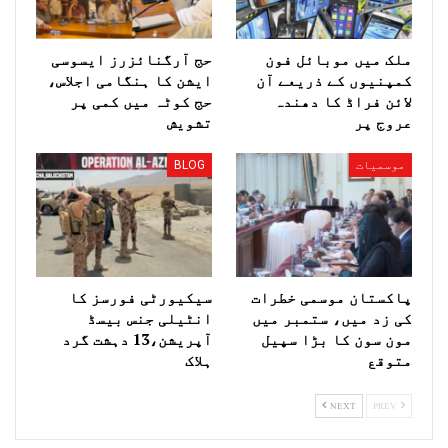
ملک میں موبائل فون
حج آرگنائزرز ایسوسی
کمپنیوں کے ذریعے آن
ایشن کا ہنگامی اجلاس،
لائن فراڈ کا دھندہ
حج کوٹہ میں کمی پر
عروج پر
تشویش
موسمیات
BLOG
پاکستان موسمی خطرات
سیکیورٹی فورسز کا
کی زد میں، ستمبر میں
انٹیلی جنس بیسڈ
مون سون کا بڑا سپیل
آپریشن،13 دہشت گرد
متوقع
ہلاک
NEXT
PREV