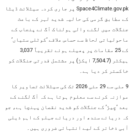
Space4Climate.gov.pk پر جاری کردہ سیٹلائٹ ڈیٹا
کے مطابق گرمی کی حالیہ شدید لہر کے باعث
جنگلات میں لگنے والی ہولناک آگ نے پنجاب کے
ماحولیاتی لحاظ سے حساس علاقے ‘کوٹلی ستیاں’
کے 25 مقامات پر پھیلے ہوئے تقریباً 3,037
ہیکٹر (7,504.7 ایکڑ) پر مشتمل قدرتی جنگلات کو
خاکستر کر دیا ہے۔
9 مئی سے 29 مئی 2026 تک کی سیٹلائٹ تصاویر کا
موازنہ کرنے سے معلوم ہوتا ہے کہ آگ لگنے کے
بعد ‘چِیڑ’ کے جنگلات کو شدید نقصان پہنچا ہے، جو
کہ دریائے سندھ اور دریائے جہلم کے اہم ذیلی
آبی ذخائر کے لیے انتہائی ضروری ہیں۔