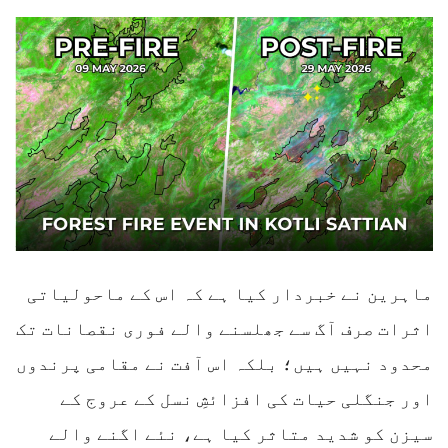
ماہرین نے خبردار کیا ہے کہ اس کے ماحولیاتی
اثرات صرف آگ سے جھلسنے والے فوری نقصانات تک
محدود نہیں ہیں؛ بلکہ اس آفت نے مقامی پرندوں
اور جنگلی حیات کی افزائشِ نسل کے عروج کے
سیزن کو شدید متاثر کیا ہے، نئے اگنے والے