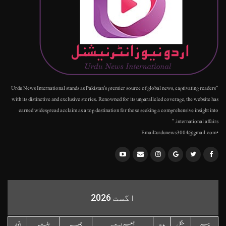
"Urdu News International stands as Pakistan's premier source of global news, captivating readers
with its distinctive and exclusive stories. Renowned for its unparalleled coverage, the website has
earned widespread acclaim as a top destination for those seeking a comprehensive insight into
international affairs."
•Email:urdunews3004@gmail.com
اگست 2026
پیر
منگل
بدھ
جمعرات
جمعہ
ہفتہ
اتوار