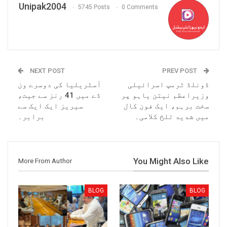
Unipak2004
5745 Posts
0 Comments
NEXT POST
PREV POST
ڈونلڈ ٹرمپ اسرائیلی
آسٹریلیا کی دوسرے ون
وزیراعظم نیتن یاہو پر
ڈے میں 41 رنز سے جیت،
سخت برہم، ایک فون کال
سیریز ایک ایک سے
میں شدید تلخ کلامی۔
برابر۔
You Might Also Like
More From Author
BLOG
BLOG