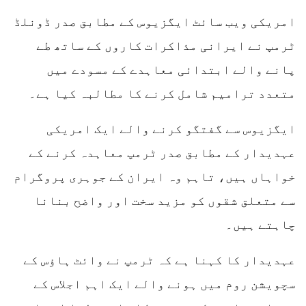
امریکی ویب سائٹ ایگزیوس کے مطابق صدر ڈونلڈ
ٹرمپ نے ایرانی مذاکرات کاروں کے ساتھ طے
پانے والے ابتدائی معاہدے کے مسودے میں
متعدد ترامیم شامل کرنے کا مطالبہ کیا ہے۔
ایگزیوس سے گفتگو کرنے والے ایک امریکی
عہدیدار کے مطابق صدر ٹرمپ معاہدہ کرنے کے
خواہاں ہیں، تاہم وہ ایران کے جوہری پروگرام
سے متعلق شقوں کو مزید سخت اور واضح بنانا
چاہتے ہیں۔
عہدیدار کا کہنا ہے کہ ٹرمپ نے وائٹ ہاؤس کے
سچویشن روم میں ہونے والے ایک اہم اجلاس کے