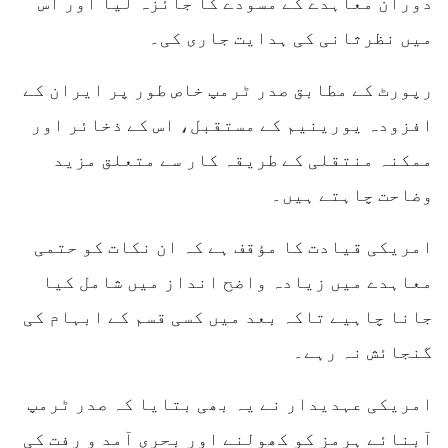
دوران معاہدے کے مسودے کا جائزہ لیا اور اس
میں نظرثانی کی ہدایت جاری کی۔
رپورٹ کے مطابق صدر ٹرمپ خاص طور پر ایران کے
افزودہ یورینیم کے مستقبل، اس کے ذخائر اور
ممکنہ منتقلی کے طریقہ کار سے متعلق مزید
وضاحت چاہتے ہیں۔
امریکی قیادت کا مؤقف ہے کہ ان نکات کو حتمی
معاہدے میں زیادہ واضح انداز میں شامل کیا
جانا چاہیے تاکہ بعد میں کسی قسم کے ابہام کی
گنجائش نہ رہے۔
امریکی عہدیدار نے یہ بھی بتایا کہ صدر ٹرمپ
آبنائے ہرمز کو کھولنے اور بحری آمد و رفت کی