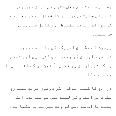
بحالی سے متعلق بعض شقوں کی زبان میں بھی
تبدیلی چاہتے ہیں۔ ان کا خیال ہے کہ معاہدے
کی شرائط زیادہ مضبوط اور قابلِ عمل ہونی
چاہئیں۔
رپورٹ کے مطابق امریکا کی جانب سے مجوزہ
ترامیم ایران کو بھجوا دی گئی ہیں اور توقع
ہے کہ تہران ان پر تقریباً تین دن کے اندر اپنا
جواب دے گا۔
ذرائع کا کہنا ہے کہ اگر دونوں فریق متنازع
نکات پر اتفاق کر لیتے ہیں تو معاہدہ ایک
ہفتے یا اس سے بھی کم وقت میں طے پا سکتا ہے۔