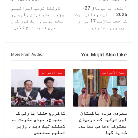
آئندہ مالی سال 27-
ڈونلڈ ٹرمپ اسرائیلی
2026 کے لیے وفاقی بجٹ
وزیراعظم نیتن یاہو پر
کا حجم ساڑھے 17 ہزار
سخت برہم، ایک فون کال
ارب روپے متوقع۔
میں شدید تلخ کلامی۔
You Might Also Like
More From Author
بین الاقوامی
بین الاقوامی
سعودی عرب، پاکستان
کاکروچ جنتا پارٹی کا
اور ترکیہ کے درمیان
احتجاج، مودی حکومت نے
مشترکہ دفاعی معاہدہ
گھٹنے ٹیک دیے ، وزیر
طے پا گیا
تعلیم مستعفی