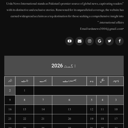
"Urdu News International stands as Pakistan's premier source of global news, captivating readers
with its distinctive and exclusive stories. Renowned for its unparalleled coverage, the website has
earned widespread acclaim as a top destination for those seeking a comprehensive insight into
international affairs."
•Email:urdunews3004@gmail.com
اگست 2026
پیر
منگل
بدھ
جمعرات
جمعہ
ہفتہ
اتوار
2
1
9
8
7
6
5
4
3
16
15
14
13
12
11
10
23
22
21
20
19
18
17