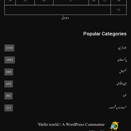
30
29
28
27
26
25
24
31
« جولائی
Popular Categories
تازہ ترین
2134
پاکستان
1095
کھیل
660
بین الاقوامی
652
شوبز
492
جڑواں شہر
211
A WordPress Commenter
از
Hello world!