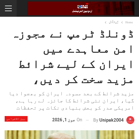
Home
بین الاقوامی
ڈونلڈ ٹرمپ نے مجوزہ
امن معاہدے میں
ایران کے لیے شرائط
مزید سخت کر دیں،
مزید شرائط کے بعد مسودہ ایران کو بھجوا دیا
گیا، ایران نئی شرائط کا جائزہ لے رہا ہے،
امریکی صدر کو بعض بنیادی نکات پر تحفظات
بین الاقوامی
On
جون 1, 2026
By
Unipak2004