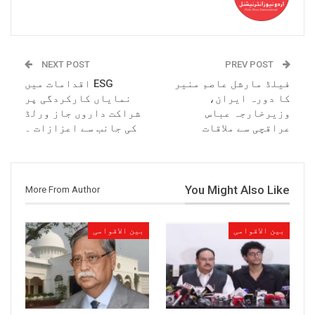
NEXT POST
PREV POST
فیلڈ مارشل عاصم منیر
ESG اقدامات میں
کا دورہ ایران،
نمایاں کارکردگی پر
وزیرخارجہ عباس
شراکت داروں جاز ورلڈ
عراقچی سے ملاقات
کی جانب سے اعزازات ۔
You Might Also Like
More From Author
بین الاقوامی
بین الاقوامی