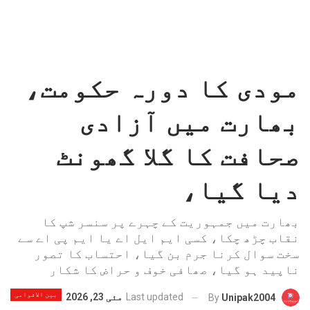
مودی کا دورہ حکومت،
بھارت میں آزادی
صحافت کا گلا گھونٹ
دیا گیا،
بھارت میں جمہوریت کے چہرے پر سنسر شپ کا
نقاب چڑھ چکا، کسی ایم ایل اے یا ایم پی اے سے
سخت سوال کرنا جرم بن گیا، احتساب کا تصور
ناپید ہو گیا، صھافی خوف و حراض کا شکار
بین الاقوامی
Last updated
مئی 23, 2026
By
Unipak2004