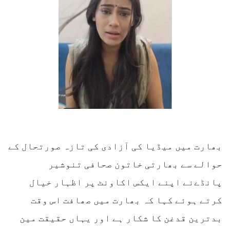
بھارت میں میڈیا کی آزادی کی تازہ صورتحال کے
حوالے سے بھارتی خاتون صحافی تنوشیر
پانڈےنے اپنے ایکس اکاونٹ پر اظہار خیال
کرتے ہوئے کہا کہ بھارت میں صھافت اس وقت
بدترین قدغن کا شکار ہے اور یہاں حقیقت مین