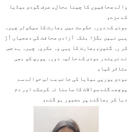
والے صحافیوں کا چینا محال، صرف گودی میڈیا
کے مزے،
مودی کے دورہ حکومت میں بھارت کا سیکولر چہرہ
یہی نہیں بگڑا بلکہ آزادی صحافت کی دھجیاں اُڑ
کر رہ گئیں،بھارت کا یہی وہ مکروہ چہرہ ہے جس
نے نریندر مودی کے حالیہ دورہ پورپ کو بھی
متاثر کیا،
مودی یورپی میڈیا کی جانب سے اس حوالے سے
پوچھے گئے سوالات کا سامنا نہ کرسکے اور دم
دبا کر بھاگنے پر مجبور ہو گئے،