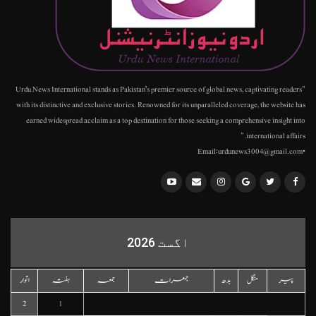
"Urdu News International stands as Pakistan's premier source of global news, captivating readers
with its distinctive and exclusive stories. Renowned for its unparalleled coverage, the website has
earned widespread acclaim as a top destination for those seeking a comprehensive insight into
international affairs."
•Email:urdunews3004@gmail.com
اگست 2026
پیر
منگل
بدھ
جمعرات
جمعہ
ہفتہ
اتوار
2
1