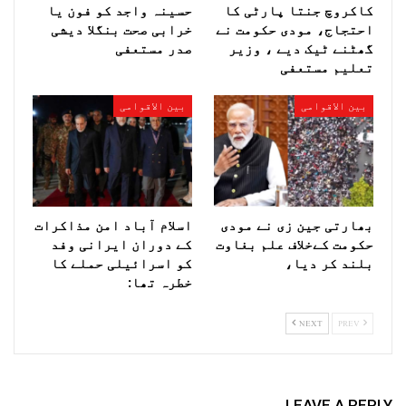
کاکروچ جنتا پارٹی کا
حسینہ واجد کو فون یا
احتجاج، مودی حکومت نے
خرابی صحت بنگلا دیشی
گھٹنے ٹیک دیے ، وزیر
صدر مستعفی
تعلیم مستعفی
بین الاقوامی
بین الاقوامی
بھارتی جین زی نے مودی
اسلام آباد امن مذاکرات
حکومت کےخلاف علم بغاوت
کے دوران ایرانی وفد
بلند کر دیا،
کو اسرائیلی حملے کا
خطرہ تھا:
NEXT
PREV
LEAVE A REPLY