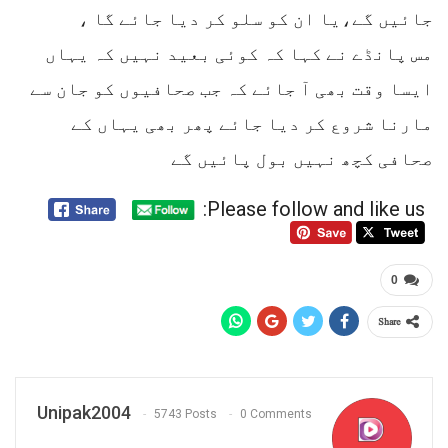
جائیں گے،یا ان کو سلو کر دیا جائے گا ،
مس پانڈے نے کہا کہ کوئی بعید نہیں کہ یہاں
ایسا وقت بھی آ جائے کہ جب صحافیوں کو جان سے
مارنا شروع کر دیا جائے پھر بھی یہاں کے
صحافی کچھ نہیں بول پائیں گے
Please follow and like us:
0
Share
Unipak2004
5743 Posts
0 Comments