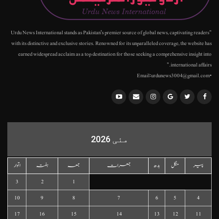
"Urdu News International stands as Pakistan's premier source of global news, captivating readers
with its distinctive and exclusive stories. Renowned for its unparalleled coverage, the website has
earned widespread acclaim as a top destination for those seeking a comprehensive insight into
international affairs."
•Email:urdunews3004@gmail.com
مئی 2026
پیر
منگل
بدھ
جمعرات
جمعہ
ہفتہ
اتوار
3
2
1
10
9
8
7
6
5
4
17
16
15
14
13
12
11