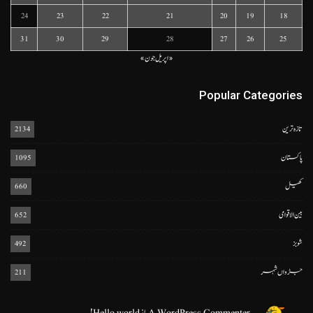
24
23
22
21
20
19
18
31
30
29
28
27
26
25
« اپریل
جون »
Popular Categories
تازہ ترین
2134
پاکستان
1095
کھیل
660
بین الاقوامی
652
شوبز
492
جڑواں شہر
211
A WordPress Commenter
از
Hello world!