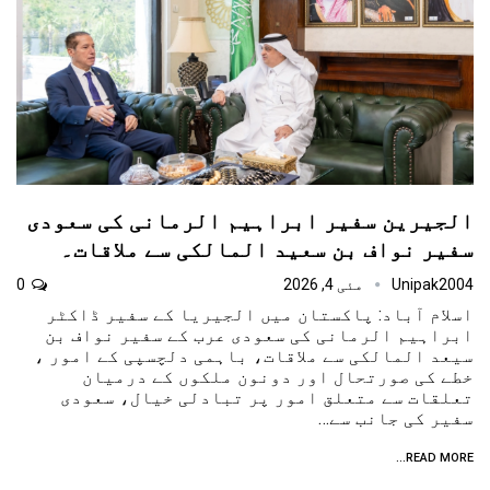
الجیرین سفیر ابراہیم الرمانی کی سعودی
سفیر نواف بن سعید المالکی سے ملاقات۔
Unipak2004
مئی 4, 2026
0
اسلام آباد: پاکستان میں الجیریا کے سفیر ڈاکٹر
ابراہیم الرمانی کی سعودی عرب کے سفیر نواف بن
سیعد المالکی سے ملاقات، باہمی دلچسپی کے امور ،
خطے کی صورتحال اور دونون ملکوں کے درمیان
تعلقات سے متعلق امور پر تبادلی خیال، سعودی
سفیر کی جانب سے…
READ MORE...