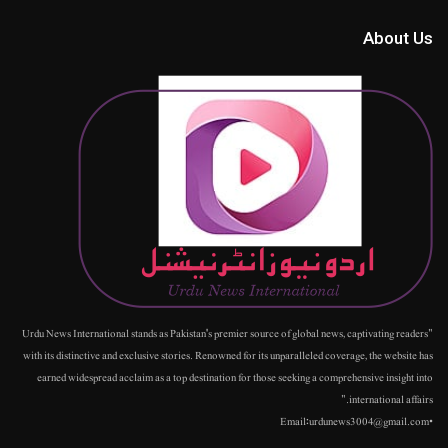
About Us
"Urdu News International stands as Pakistan's premier source of global news, captivating readers
with its distinctive and exclusive stories. Renowned for its unparalleled coverage, the website has
earned widespread acclaim as a top destination for those seeking a comprehensive insight into
international affairs."
•Email:urdunews3004@gmail.com