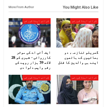
You Might Also Like
More From Author
کرائم اینڈ کورٹس
کرائم اینڈ کورٹس
گھریلو تنازعہ، دو
ایف آئی اے کی موثر
بھائیوں کے ہاتھوں
کارروائی – شہری کو 28
اپنے ہی والدین کا قتل
لاکھ 39 ہزار روپے کی
رقم واپس دلوا دی
کرائم اینڈ کورٹس
کرائم اینڈ کورٹس