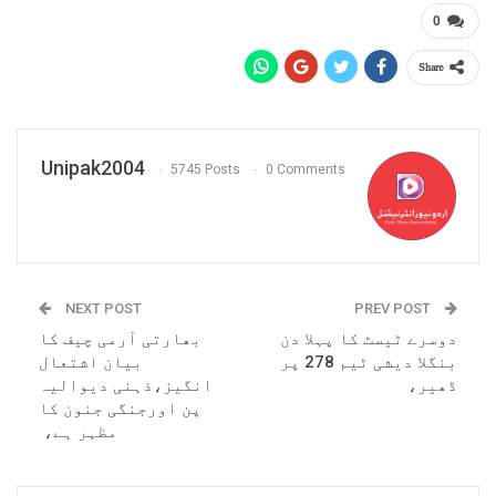
0
Share
Unipak2004
5745 Posts
0 Comments
NEXT POST
PREV POST
دوسرے ٹیسٹ کا پہلا دن
بھارتی آرمی چیف کا
بنگلا دیشی ٹیم 278 پر
بیان اشتعال
ڈھیر،
انگیز،ذہنی دیوالیہ
پن اورجنگی جنون کا
مظہر ہے،