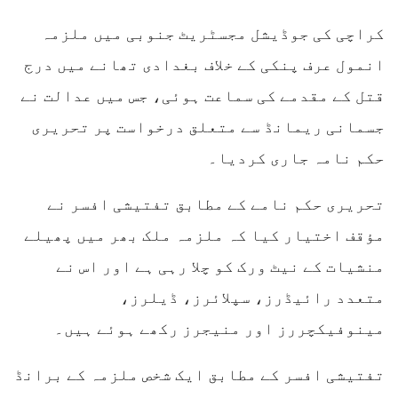
کراچی کی جوڈیشل مجسٹریٹ جنوبی میں ملزمہ
انمول عرف پنکی کے خلاف بغدادی تھانے میں درج
قتل کے مقدمے کی سماعت ہوئی، جس میں عدالت نے
جسمانی ریمانڈ سے متعلق درخواست پر تحریری
حکم نامہ جاری کردیا۔
تحریری حکم نامے کے مطابق تفتیشی افسر نے
مؤقف اختیار کیا کہ ملزمہ ملک بھر میں پھیلے
منشیات کے نیٹ ورک کو چلا رہی ہے اور اس نے
متعدد رائیڈرز، سپلائرز، ڈیلرز،
مینوفیکچررز اور منیجرز رکھے ہوئے ہیں۔
تفتیشی افسر کے مطابق ایک شخص ملزمہ کے برانڈ