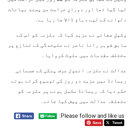
لیا گیا تھا اور دورانِ حراست من پسند بیانات
دلوانے کے لیے دباؤ ڈالا جا رہا ہے۔
وکیلِ صفائی نے مزید کہا کہ ملزمہ کو اس کے
سابق شوہر رانا ناصر نے علیحدگی کے تنازع پر
مختلف مقدمات میں ملوث کروایا۔
عدالت نے ملزمہ انمول عرف پنکی کے جسمانی
ریمانڈ میں مزید دو روز کی توسیع کرتے ہوئے
حکم دیا کہ ریمانڈ مکمل ہونے پر ملزمہ کو
متعلقہ عدالت میں پیش کیا جائے۔
Please follow and like us: