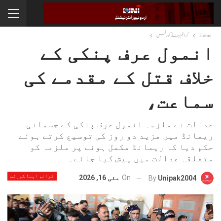
Home
کرائم اینڈ کورٹس
انمول عرف پنکی کے
خلاف قتل کے مقدمے کی
سماعت،
عدالت نے ملزمہ انمول عرف پنکی کے جسمانی
ریمانڈ میں مزید دو روز کی توسیع کرتے ہوئے
حکم دیا کہ ریمانڈ مکمل ہونے پر ملزمہ کو
متعلقہ عدالت میں پیش کیا جائے۔
کرائم اینڈ کورٹس
On
مئی 16, 2026
By
Unipak2004