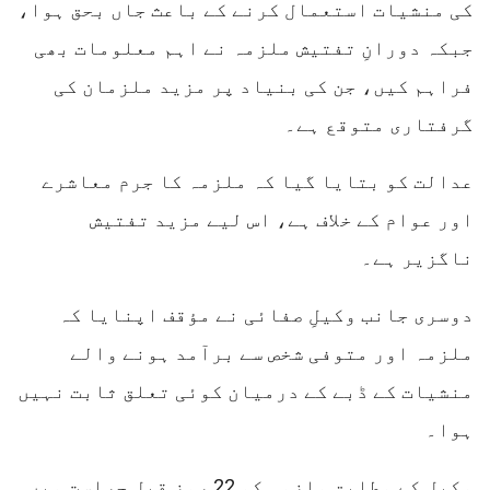
کی منشیات استعمال کرنے کے باعث جاں بحق ہوا،
جبکہ دورانِ تفتیش ملزمہ نے اہم معلومات بھی
فراہم کیں، جن کی بنیاد پر مزید ملزمان کی
گرفتاری متوقع ہے۔
عدالت کو بتایا گیا کہ ملزمہ کا جرم معاشرے
اور عوام کے خلاف ہے، اس لیے مزید تفتیش
ناگزیر ہے۔
دوسری جانب وکیلِ صفائی نے مؤقف اپنایا کہ
ملزمہ اور متوفی شخص سے برآمد ہونے والے
منشیات کے ڈبے کے درمیان کوئی تعلق ثابت نہیں
ہوا۔
وکیل کے مطابق ملزمہ کو 22 روز قبل حراست میں