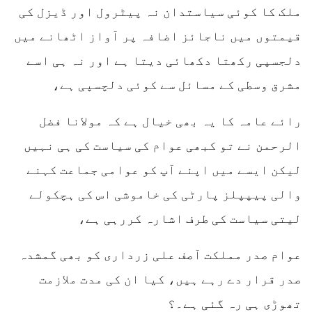
ملک کا کوئی سیاستدان نہ پیٹرول اور ڈیزل کی
قیمتوں میں ناجائز اضافہ پر آواز اٹھانے میں
دلجسپی رکھتا دکھائی دیتا ہے اور نہ ہی اسے
مشرق وسطی کے مسائل سے کوئی دلچسپی ہے،
رائے عامہ کا یہ بھی خیال ہے کہ مولانا فضل
الرحمن نے تو کبھی عوام کی سیاست کی ہی نہیں
لیکن ایسے میں اپنے آپ کو عوامی جماعت کہنے
والی پیپپلز پارٹی کی خاموشی اس کی ہچکولے
لیتی سیاست کی طرف اشارہ کررہی ہے،
عوام صدر مملکت آصف علی زرداری کو بھی گمشدہ
صدر قرار دے رہے ہیں، کیا ان کی مدت ملازمت
تھوڑی ہی رہ گئی ہے۔؟