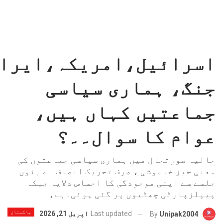
اسرائیل،امریکہ،ایرا
جنگ، ہماری سیاسی
جماعتیں کہاں ہیں،
عوام کا سوال۔۔؟
حالیہ صورتحال میں ہماری سیاسی جماعتوں کی
معنی خیز خاموشی ، صرف تحریک انصاف نے بنوں
جلسے سے اپنی موجودگی کا احساس دلایا جبکہ
پیپلزپارٹی چھٹیوں پر گئی ہوئی۔ہے،
پاکستان
Last updated
اپریل 21, 2026
By
Unipak2004