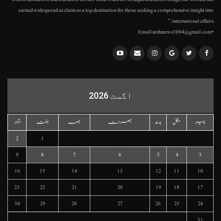
earned widespread acclaim as a top destination for those seeking a comprehensive insight into
international affairs."
•Email:urdunews3004@gmail.com
اگست 2026
پیر
منگل
بدھ
جمعرات
جمعہ
ہفتہ
اتوار
2
1
9
8
7
6
5
4
3
16
15
14
13
12
11
10
23
22
21
20
19
18
17
30
29
28
27
26
25
24
31