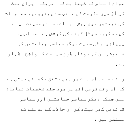
عوام الناس کا کہنا ہے کہ امریکہ ایران جنگ
کی آڑ میں حکومت کی جانب سے پیٹرولیم مضنوعات
کی قیمتوں مین بیش بہا اضافہ درحقیقت اپنے
کچھ سکورز سیٹل کرنے کی کوشش ہے اور اس پر
پیپلزپارٹی سمیت دیگر سیاسی جماعتوں کی
خاموشی ان کی دوغلی طرز سیاست کا واضح اظہار
ہے،
رائے عامہ اس بات پر بھی متفق دکھائی دیتی ہے
کہ اس وقت قومی افق پر صرف چند شخصیات نمایان
ہیں جبکہ دیگر سیاسی جماعتیں اور سیاسی
قائدین گھر بیٹھ کر ان حالات کے بدلنے کے
منتظر ہیں ،