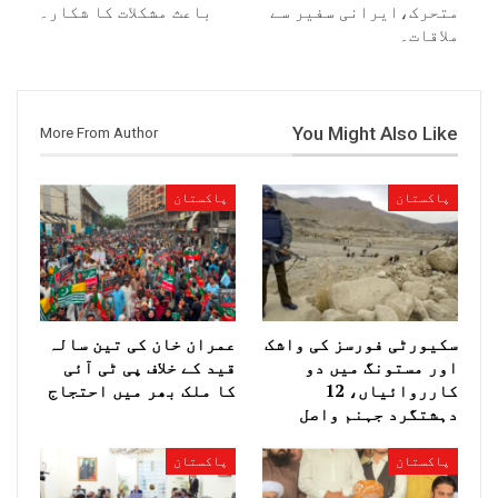
متحرک،ایرانی سفیر سے
باعث مشکلات کا شکار۔
ملاقات۔
You Might Also Like
More From Author
پاکستان
پاکستان
سکیورٹی فورسز کی واشک
عمران خان کی تین سالہ
اور مستونگ میں دو
قید کے خلاف پی ٹی آئی
کارروائیاں، 12
کا ملک بھر میں احتجاج
دہشتگرد جہنم واصل
پاکستان
پاکستان