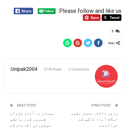
Please follow and like us:
0
Share
Unipak2004
5749 Posts
0 Comments
NEXT POST
PREV POST
وزیر داخلہ محسن نقوی
مہمان نہ آئے، جڑواں
اسلام آباد ٹاکس کے
شہروں کے رہائشی
حوالے سے
سیکورٹی اقدمات کے