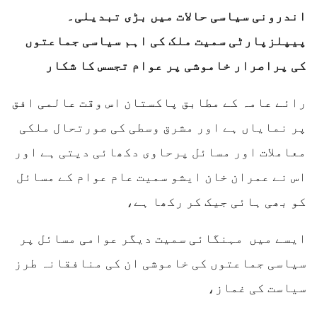
اندرونی سیاسی حالات میں بڑی تبدیلی۔
پیپلزپارٹی سمیت ملک کی اہم سیاسی جماعتوں
کی پراصرار خاموشی پر عوام تجسس کا شکار
رائے عامہ کے مطابق پاکستان اس وقت عالمی افق
پر نمایاں ہے اور مشرق وسطی کی صورتحال ملکی
معاملات اور مسائل پرحاوی دکھائی دیتی ہے اور
اس نے عمران خان ایشو سمیت عام عوام کے مسائل
کو بھی ہائی جیک کر رکھا ہے،
ایسے میں مہنگائی سمیت دیگر عوامی مسائل پر
سیاسی جماعتوں کی خاموشی ان کی منافقانہ طرز
سیاست کی غماز،