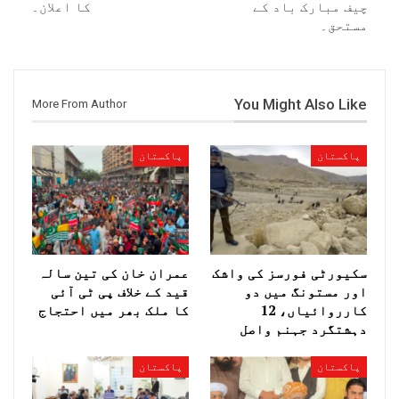
چیف مبارک باد کے
کا اعلان۔
مستحق۔
You Might Also Like
More From Author
پاکستان
پاکستان
سکیورٹی فورسز کی واشک
عمران خان کی تین سالہ
اور مستونگ میں دو
قید کے خلاف پی ٹی آئی
کارروائیاں، 12
کا ملک بھر میں احتجاج
دہشتگرد جہنم واصل
پاکستان
پاکستان