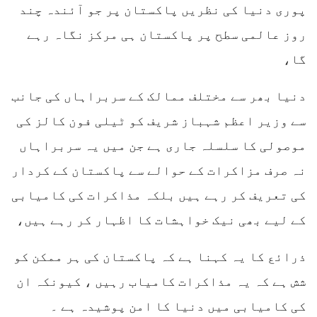
پوری دنیا کی نظریں پاکستان پر جو آئندہ چند
روز عالمی سطح پر پاکستان ہی مرکز نگاہ رہے
گا،
دنیا بھر سے مختلف ممالک کے سربراہاں کی جانب
سے وزیر اعظم شہباز شریف کو ٹیلی فون کالز کی
موصولی کا سلسلہ جاری ہے جن میں یہ سربراہاں
نہ صرف مزاکرات کے حوالے سے پاکستان کے کردار
کی تعریف کر رہے ہیں بلکہ مذاکرات کی کامیابی
کے لیے بھی نیک خواہشات کا اظہار کر رہے ہیں،
ذرائع کا یہ کہنا ہے کہ پاکستان کی ہر ممکن کو
شش ہے کہ یہ مذاکرات کامیاب رہیں ، کیونکہ ان
کی کامیابی میں دنیا کا امن پوشیدہ ہے ۔