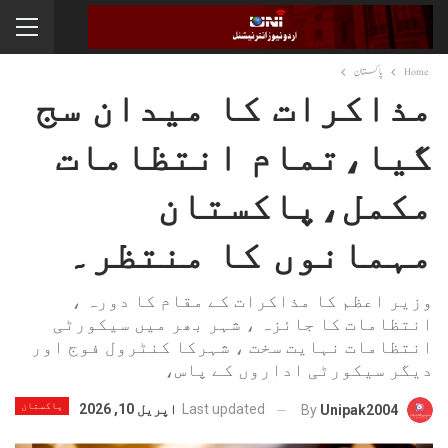
Home
پاکستان
مذاکرات کا میدان سج
گیا،تمام انتظامات
مکمل،پاکستان
مہمانوں کا منتظر۔
وزیر اعظم کا مذاکرات کے مقام کا دورہ ،
انتظامات کا جائزہ ، شہر بھر میں سیکورٹی
انتظامات نہایت سخت ، شہرکا کنٹرول فوج اور
دیگر سیکورٹی اداروں کے پاس،
پاکستان
Last updated
اپریل 10, 2026
By
Unipak2004