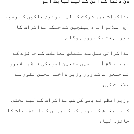
دن دنیا کے امن کے لیے نہایت اہم
مذاکرات میں شرکت کے لیے دونون ملکوں کے وفود
آج اسلانم آباد پہنچین گے جبکہ مذاکرات کا
دورہ ہفتے کے روز ہوگا ،
مذاکراتی عمل سے متعلق معاملات کے جائزے کے
لیے اسلام آباد میں متعین امریکی ناظم الامور
نے جمعرات کے روز وزیر داخلہ محسن نقوی سے
ملاقات کی،
وزیراعظم نے بھی کل شب مذاکرات کے لیے مختص
کردہ مقام کا دورہ کر کے وہاں کے انتظامات کا
جائزہ لیا،