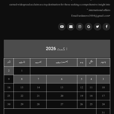
earned widespread acclaim as a top destination for those seeking a comprehensive insight into
international affairs."
•Email:urdunews3004@gmail.com
اگست 2026
پیر
منگل
بدھ
جمعرات
جمعہ
ہفتہ
اتوار
2
1
9
8
7
6
5
4
3
16
15
14
13
12
11
10
23
22
21
20
19
18
17
30
29
28
27
26
25
24
31