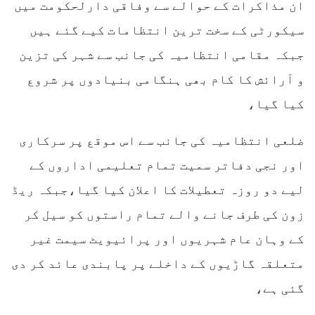
ان مذاکرات کے حوالے سے وفاقی دارلحکومت میں
سیکورٹی کے سخت ترین انتظامات کیے گئے ہیں
جبکہ مقامی انتظامیہ کی جانب سے شہر کی تزین
و آرائش کا کام بھی ہنگامی بنیادوں پر شروع
کیا گیا،
ضلعی انتظامیہ کی جانب سے اس موقع پر سرکاری
اور نجی دفاتر سمیت تمام تعلیمی اداروں کے
لیے دو روزہ تعطیلات کا اعلان کیا گیا،جبکہ ریڈ
زون کی طرف جانے والے تمام راستوں کو سیل کر
کے وہان عام شہریوں اور پرائیویٹ سیمت غیر
متعلقہ گاڑیوں کے داخلے پر پابندی عائد کر دی
گئی ہے،