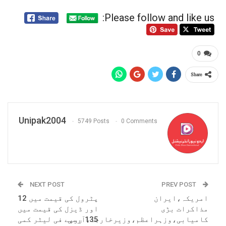
Please follow and like us:
0
Share
Unipak2004
5749 Posts
0 Comments
NEXT POST
PREV POST
امریکہ،ایران
پٹرول کی قیمت میں 12
مذاکرات بڑی
اور ڈیزل کی قیمت میں
کامیابی،وزہراعظم،وزیرخارجہ،آرمی
135 روپے فی لیٹر کمی