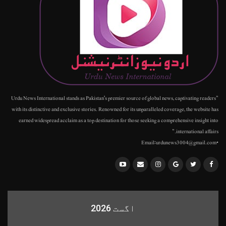
"Urdu News International stands as Pakistan's premier source of global news, captivating readers
with its distinctive and exclusive stories. Renowned for its unparalleled coverage, the website has
earned widespread acclaim as a top destination for those seeking a comprehensive insight into
international affairs."
•Email:urdunews3004@gmail.com
اگست 2026