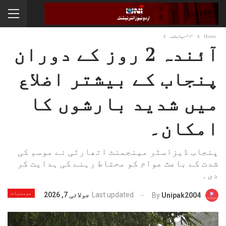
Home
موسمیات
آئندہ 2 روز کے دوران
پنجاب کے بیشتر اضلاع
میں شدید بارشوں کا
امکان۔
پنجاب ڈیزاسٹر مینجمنٹ اتھارٹی نے موسم کی
شدت کے باعث عوام کو محتاط رہنے کی ہدایت کر
دی۔
موسمیات
Last updated
جولائی 7, 2026
By
Unipak2004