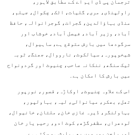
ترجمان پی ڈی ایم اے کے مطابق لاہور،
راولپنڈی، مری، گلیات، اٹک، چکوال، جہلم،
منڈی بہاؤالدین، گجرات، گوجرانوالہ، حافظ
آباد، وزیر آباد، فیصل آباد، خوشاب اور
سرگودھا میں بارش متوقع ہے، ساہیوال،
شیخوپورہ، سیالکوٹ، نارووال، جھنگ، ٹوبہ
ٹیک سنگھ، ننکانہ صاحب، چنیوٹ اور گردونواح
میں بارش کا امکان ہے۔
اس کے علاوہ چنیوٹ، اوکاڑہ، قصور، نورپور
تھل، بھکر، میانوالی، لیہ، بہاولپور،
بہاولنگر، ڈیرہ غازی خان، ملتان، خانیوال،
لودھراں، مظفرگڑھ، کوٹ ادو، رحیم یار خان
اور راجن پور میں بھی بارش ہو سکتی ہے۔