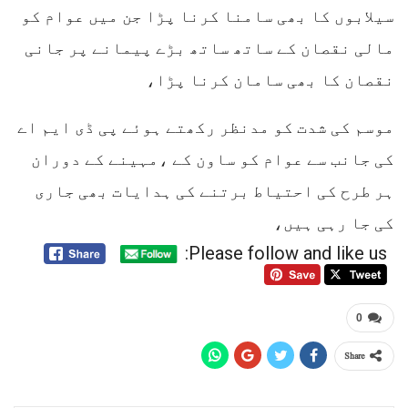
سیلابوں کا بھی سامنا کرنا پڑا جن میں عوام کو
مالی نقصان کے ساتھ ساتھ بڑے پیمانے پر جانی
نقصان کا بھی سامان کرنا پڑا،
موسم کی شدت کو مدنظر رکھتے ہوئے پی ڈی ایم اے
کی جانب سے عوام کو ساون کے ،مہینے کے دوران
ہر طرح کی احتیاط برتنے کی ہدایات بھی جاری
کی جا رہی ہیں،
Please follow and like us:
0
Share