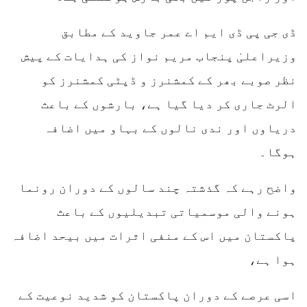
ڈی جی پی ڈی ایم اے عمر جاوید کے مطابق
وزیراعلیٰ پنجاب مریم نواز کی ہدایات کے پیش
نظر صوبے بھر کے کمشنرز و ڈپٹی کمشنرز کو
الرٹ جاری کر دیا گیا ہے، بارشوں کے باعث
دریاوں اور ندی نالوں کے بہاو میں اضافہ
ہوگا۔
واضح رہے کہ گذشتہ چند سالوں کے دوران رونما
ہونے والی موسمیاتی تبدیلیوں کے باعث
پاکستان میں اس کے منفی اثرات میں بیحد اضافہ
ہوا ہے،
اسی عرصے کے دوران پاکستان کو شدید نوعیت کے