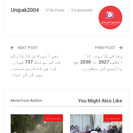
Unipak2004
5745 Posts
0 Comments
NEXT POST
PREV POST
وفاقی کابینہ کا
نجی ائیرلائن کا کارگو
اجلاس،2027 تا 2030 حج
کے ٹو بوئنگ 737 طیارہ
پالیسی کی منظوری۔
کراچی کے قریب سمندر
میں گر کر تباہ
You Might Also Like
More From Author
موسمیات
موسمیات