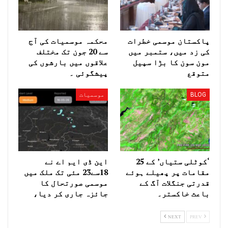
پاکستان موسمی خطرات
محکمہ موسمیات کی آج
کی زد میں، ستمبر میں
سے 20 جون تک مختلف
مون سون کا بڑا سپیل
علاقوں میں بارشوں کی
متوقع
پیشگوئی ۔
BLOG
موسمیات
‘کوٹلی ستیاں’ کے 25
این ڈی ایم اے نے
مقامات پر پھیلے ہوئے
18سے23 مئی تک ملک میں
قدرتی جنگلات آگ کے
موسمی صورتحال کا
باعث خاکستر۔
جائزہ جاری کر دیا،
NEXT
PREV