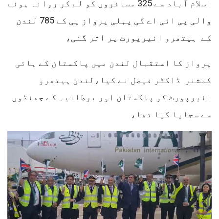
اسلام آباد سے 325 مسافروں کو لے کر روانہ ہونے
والی پی ائی اے کی پہلی پرواز پی کے 785 لندن
کے ہیتھرو ائیرپورٹ پر اتر گئی،
پرواز کا استقبال لندن میں پاکستان کے ہائی
کمشنر ڈاکٹر فیصل نے کیا،لندن ہیتھرو
ائیرپورٹ کو پاکستان اور برطانیہ کے جھنڈوں
سے سجایا گیا تھا،