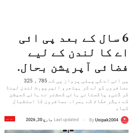
6 سال کے بعد پی ائی
اے کا لندن کے لیے
فضائی آپریشن بحال.
پی ائی اے کی پہلی پرواز پی کے 785 ، 325
مسافروں کو لے کر ہیتھرو ائیرپورٹ لندن لینڈ
کر گئی، پاکستانی ہائی کمشنر نے ہائی کمیشن
کے دیگر حکام کے ہمراہ مسافرون کا استقبال
کیا،
بزنس
Last updated
مارچ 30, 2026
By
Unipak2004