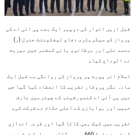
قبل ازیں اتوار کی دوپہر ایک بجے ​پی ائی اے کی
پرواز کو سیکریٹری دفاع لیفٹیننٹ جنرل (ر)
محمد علی اور برطانوی ہائی کمشنر جین میریٹ
نے الوداع کیا،
اسلام ائر پورٹ پر پرواز کی روانگی سے قبل ایک
سادہ مگر پروقار تقریب کا انعقاد کیا گیا جس
میں پی آئی اے کنسورشیئم کے چیئرمین عارف
حبیب اور ہوابازی کے اعلی حکام نے شرکت کی،
تقریب میں کیک بھی کاٹا گیا اور قرعہ اندازی
کے ذریعے ایک 660 سی سی گاڑی بھی ایک خوش نصیب