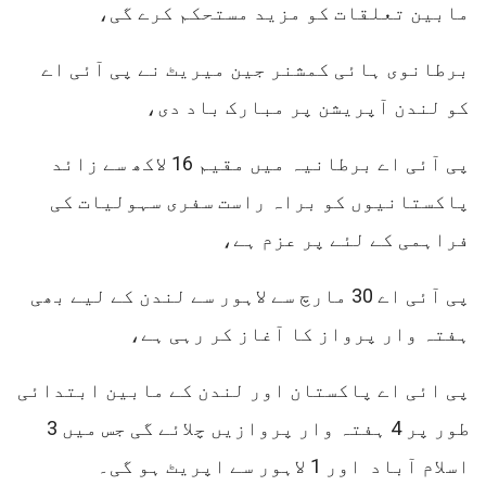
مابین تعلقات کو مزید مستحکم کرے گی،
برطانوی ہائی کمشنر جین میریٹ نے پی آئی اے
کو لندن آپریشن پر مبارک باد دی،
پی آئی اے برطانیہ میں مقیم 16 لاکھ سے زائد
پاکستانیوں کو براہ راست سفری سہولیات کی
فراہمی کے لئے پر عزم ہے،
پی آئی اے 30 مارچ سے لاہور سے لندن کے لیے بھی
ہفتہ وار پرواز کا آغاز کر رہی ہے،
پی ائی اے پاکستان اور لندن کے مابین ابتدائی
طور پر 4 ہفتہ وار پروازیں چلائے گی جس میں 3
اسلام آباد اور 1 لاہور سے اپریٹ ہو گی۔