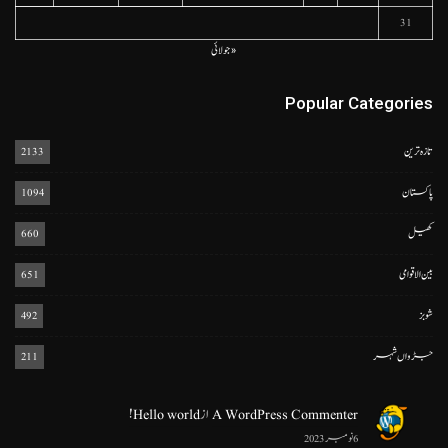
31
« جولائی
Popular Categories
تازہ ترین
2133
پاکستان
1094
کھیل
660
بین الاقوامی
651
شوبز
492
جڑواں شہر
211
A WordPress Commenter
از
Hello world!
6 نومبر 2023