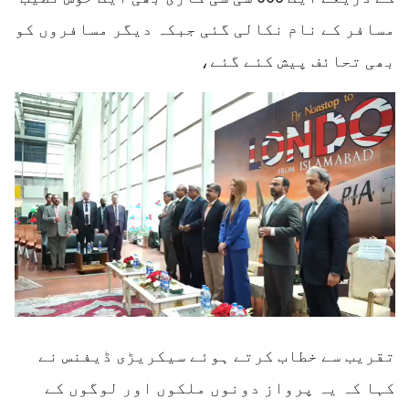
مسافر کے نام نکالی گئی جبکہ دیگر مسافروں کو
بھی تحائف پیش کئے گئے،
تقریب سے خطاب کرتے ہوئے سیکریڑی ڈیفنس نے
کہا کہ یہ پرواز دونوں ملکوں اور لوگوں کے