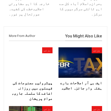
بحران،اسلام آباد کل سے
خارجہ کا اہم مشاورتی
اہم ثالثی سرگرمیوں کا
اجلاس،خطے کی کشیدہ
مرکز۔
صورتحال پر غور۔
You Might Also Like
More From Author
بزنس
بزنس
ایف بی آر اصلاحات بارے
پیٹرولیم مصنوعات کی
ہفتہ وار جائزہ اجلاس،
قیمتوں میں روزانہ
اضافے کا سلسلہ جاری،
عوام پریشان
بزنس
بزنس