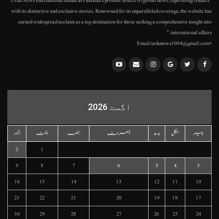
"Urdu News International stands as Pakistan's premier source of global news, captivating readers
with its distinctive and exclusive stories. Renowned for its unparalleled coverage, the website has
earned widespread acclaim as a top destination for those seeking a comprehensive insight into
international affairs."
•Email:urdunews3004@gmail.com
اگست 2026
پیر
منگل
بدھ
جمعرات
جمعہ
ہفتہ
اتوار
2
1
9
8
7
6
5
4
3
16
15
14
13
12
11
10
23
22
21
20
19
18
17
30
29
28
27
26
25
24