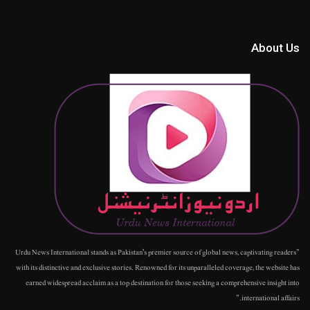
About Us
"Urdu News International stands as Pakistan's premier source of global news, captivating readers
with its distinctive and exclusive stories. Renowned for its unparalleled coverage, the website has
earned widespread acclaim as a top destination for those seeking a comprehensive insight into
international affairs."