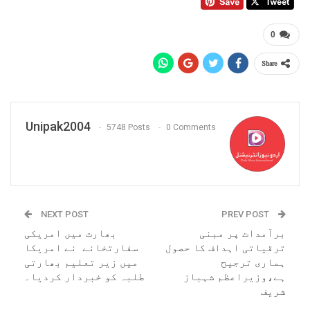
0
Share
Unipak2004
5748 Posts
0 Comments
NEXT POST
PREV POST
برآمدات پر مبنی
بھارت میں امریکی
ترقیاتی اہداف کا حصول
سفارتخانے نے امریکا
ہماری ترجیح
میں زیر تعلیم بھارتی
ہے،وزیراعظم شہباز
طلبہ کو خبردار کردیا۔
شریف