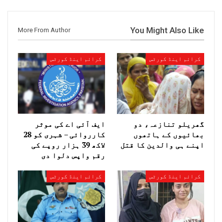
You Might Also Like
More From Author
کرائم اینڈ کورٹس
کرائم اینڈ کورٹس
گھریلو تنازعہ، دو
ایف آئی اے کی موثر
بھائیوں کے ہاتھوں
کارروائی – شہری کو 28
اپنے ہی والدین کا قتل
لاکھ 39 ہزار روپے کی
رقم واپس دلوا دی
کرائم اینڈ کورٹس
کرائم اینڈ کورٹس