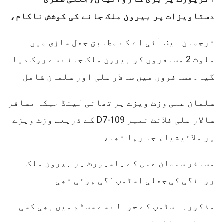
دستاویزات پر بیرون ملک جانے کی کوشش ناکام،
ترجمان ایف آئی اے کے مطابق جعل سازی میں
ملوث 2 مسافروں کو بیرون ملک جانے سے روک دیا
گیا۔مسافروں میں سالار علی اور سلمان شامل
سلمان علی وزٹ ویزے پر تھائی لینڈ جبکہ مسافر
سالار علی فلائٹ نمبر D7-109 کے ذریعے وزٹ ویزے
پر ملائیشیاء جا رہا تھا،
مسافر سلمان علی کے پاسپورٹ پر بیرون ملک
روانگی کی جعلی اسٹمپ لگی ہوئی تھی
مذکورہ اسٹمپ کے حوالے سے سسٹم میں بھی کسی