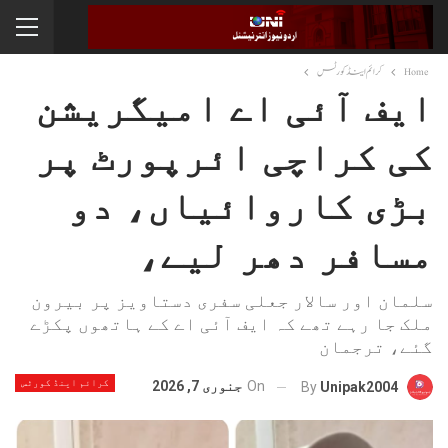
Home
کرائم اینڈ کورٹس
ایف آئی اے امیگریشن
کی کراچی ائرپورٹ پر
بڑی کاروائیاں، دو
مسافر دھر لیے،
سلمان اور سالار جعلی سفری دستاویز پر بیرون
ملک جا رہے تھے کہ ایف آئی اے کے ہاتھوں پکڑے
گئے، ترجمان
کرائم اینڈ کورٹس
On
جنوری 7, 2026
By
Unipak2004