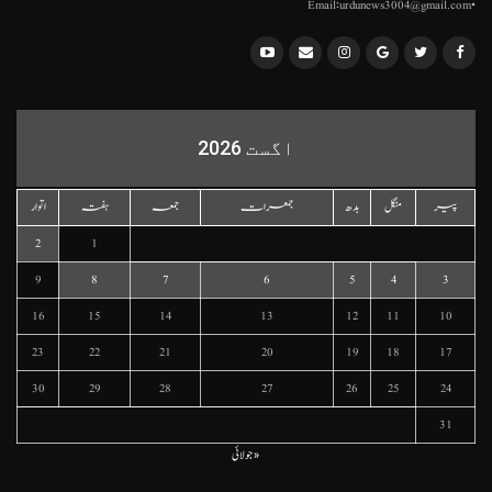
•Email:urdunews3004@gmail.com
اگست 2026
پیر
منگل
بدھ
جمعرات
جمعہ
ہفتہ
اتوار
2
1
9
8
7
6
5
4
3
16
15
14
13
12
11
10
23
22
21
20
19
18
17
30
29
28
27
26
25
24
31
« جولائی