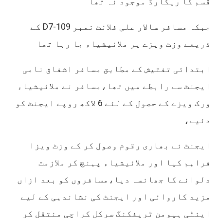
قسم کا ریکارڈ موجود نہ تھا
جبکہ مسافر سالار علی فلائٹ نمبر D7-109 کے
ذریعے وزٹ ویزے پر ملائیشیاء جا رہا تھا
ابتدائی تفتیش کے مطابق مسافر اشفاق نامی
ایجنٹ سے رابطے میں تھا،مسافر نے ملائیشیاء
ورک ویزے کے حصول کے لئے 6 لاکھ روپے ایجنٹ کو
دئیے،
ایجنٹ نے بھاری رقوم وصول کر کے وزٹ ویزا
فراہم کیا اور ملائیشیاء پہنچ کر ملازمت
دلوانے کا جھانسہ دیا،مسافروں کو بعد ازاں
مزید کاروائی اور ایجنٹ کی نشاندہی کے لیے
اینٹی ہیومن ٹریفکنگ سرکل کراچی منتقل کر