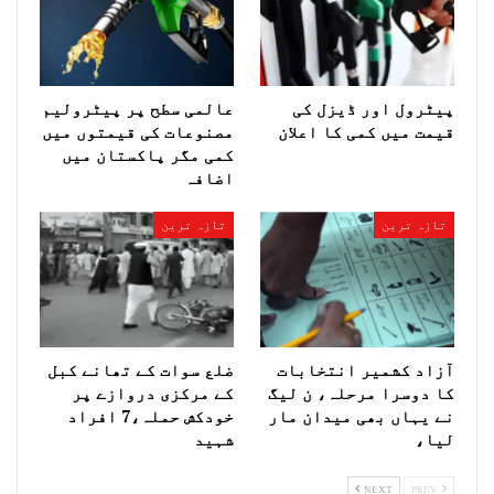
پیٹرول اور ڈیزل کی
عالمی سطح پر پیٹرولیم
قیمت میں کمی کا اعلان
مصنوعات کی قیمتوں میں
کمی مگر پاکستان میں
اضافہ
تازہ ترین
تازہ ترین
آزاد کشمیر انتخابات
ضلع سوات کے تھانے کبل
کا دوسرا مرحلہ، ن لیگ
کے مرکزی دروازے پر
نے یہاں بھی میدان مار
خودکش حملہ،7 افراد
لیا،
شہید
NEXT
PREV