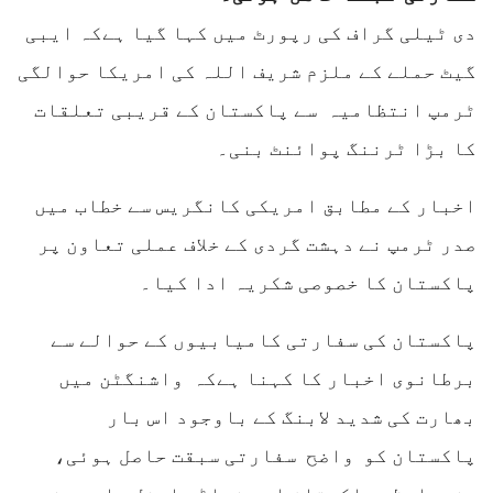
دی ٹیلی گراف کی رپورٹ میں کہا گیا ہےکہ ایبی
گیٹ حملے کے ملزم شریف اللہ کی امریکا حوالگی
ٹرمپ انتظامیہ سے پاکستان کے قریبی تعلقات
کا بڑا ٹرننگ پوائنٹ بنی۔
اخبار کے مطابق امریکی کانگریس سے خطاب میں
صدر ٹرمپ نے دہشت گردی کے خلاف عملی تعاون پر
پاکستان کا خصوصی شکریہ ادا کیا۔
پاکستان کی سفارتی کامیابیوں کے حوالے سے
برطانوی اخبار کا کہنا ہےکہ واشنگٹن میں
بھارت کی شدید لابنگ کے باوجود اس بار
پاکستان کو واضح سفارتی سبقت حاصل ہوئی،