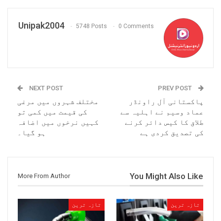
Unipak2004
5748 Posts
0 Comments
NEXT POST
PREV POST
پاکستانی آل راونڈر
مختلف شہروں میں مرغی
عماد وسیم نے اہلیہ سے
کی قیمت میں کمی تو
طلاق کا کیس دائر کرنے
کہیں نرخوں میں اضافہ
کی تصدیق کردی ہے
ہو گیا۔
You Might Also Like
More From Author
تازہ ترین
تازہ ترین