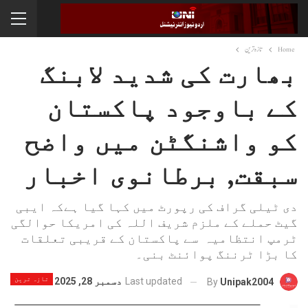
Home
تازہ ترین
بھارت کی شدید لابنگ
کے باوجود پاکستان
کو واشنگٹن میں واضح
سبقت, برطانوی اخبار
دی ٹیلی گراف کی رپورٹ میں کہا گیا ہےکہ ایبی
گیٹ حملے کے ملزم شریف اللہ کی امریکا حوالگی
ٹرمپ انتظامیہ سے پاکستان کے قریبی تعلقات
کا بڑا ٹرننگ پوائنٹ بنی۔
تازہ ترین
Last updated
دسمبر 28, 2025
By
Unipak2004