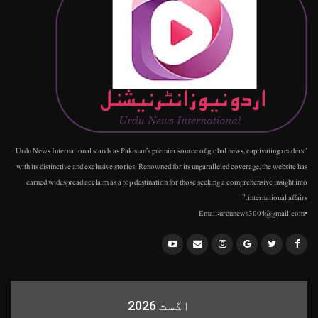
"Urdu News International stands as Pakistan's premier source of global news, captivating readers
with its distinctive and exclusive stories. Renowned for its unparalleled coverage, the website has
earned widespread acclaim as a top destination for those seeking a comprehensive insight into
international affairs."
•Email:urdunews3004@gmail.com
اگست 2026