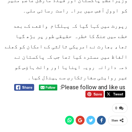
وزیراعظم پاکستان اور فیلڈ مارشل عاصم منیر
کو اوول آفس میں براہ راست رسائی ملی۔
رپورٹ میں کہا گیا کہ پہلگام واقعے کے بعد
خطے میں جنگ کا خطرہ حقیقی طور پر بڑھ گیا
تھا، بھارت نے امریکی ثالثی کے امکان کو کھلے
الفاظ میں مسترد کیا تھا جب کہ پاکستان نے
ذمہ دارانہ رویہ اپنایا اور وائٹ ہاؤس کو
غیر روایتی سفارتکاری سے ہینڈل کیا۔
Please follow and like us:
0
Share