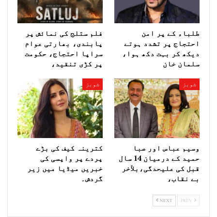
طلباء کے پر امن
فلم ستلج کی نمائش پر
احتجاج پر تشدد ہوتے
پابندی، بھارتی عوام
دیکھ کر بہت دکھ ہوا،
سراپا احتجاج، حکومت
سلمان خان
پر کڑی تنقید،
شوبز
شوبز
وسیم عباس اور صبا
کترینہ کیف کی بڑے
حمید کے درمیان 14 سال
پردے پر واپسی کی
قبل کی علیحدگی،بلآخر
خبریں میڈیا میں زیر
بے نقاب،
گردش۔
NEXT
PREV