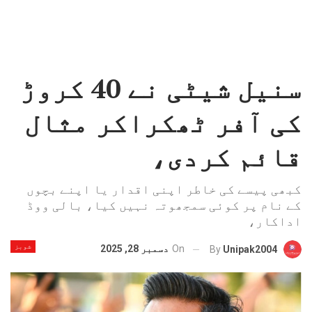
سنیل شیٹی نے 40 کروڑ
کی آفر ٹھکراکر مثال
قائم کردی،
کبھی پیسے کی خاطر اپنی اقدار یا اپنے بچوں
کے نام پر کوئی سمجھوتہ نہیں کیا، بالی ووڈ
اداکار،
شوبز
On
دسمبر 28, 2025
By
Unipak2004