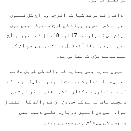
اداکار نے مزید کہا کہ اگرچہ وہ آج کل فلموں
اور باکس آفس پر پہلے کی طرح متحرک نہیں ہیں
لیکن اس کے باوجود 17 اور 18 سال کے نوجوان آج
بھی انہیں اپنا آئیڈیل مانتے ہیں، جو ان کے
لیے سب سے بڑی کامیابی ہے۔
انہوں نے یہ بھی بتایا کہ والد کی طویل علالت
اور پھر انتقال کے باعث انہوں نے ایک عرصے کے
لیے اداکاری سے کنارہ کشی اختیار کر لی تھی۔
دلچسپ بات یہ ہے کہ جس دن ان کے والد کا انتقال
ہوا، اسی دن انہیں دوبارہ فلمی دنیا میں
واپسی کی پیشکش بھی موصول ہوئی۔