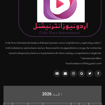
"Urdu News International stands as Pakistan's premier source of global news, captivating readers
with its distinctive and exclusive stories. Renowned for its unparalleled coverage, the website has
earned widespread acclaim as a top destination for those seeking a comprehensive insight into
international affairs."
•Email:urdunews3004@gmail.com
اگست 2026