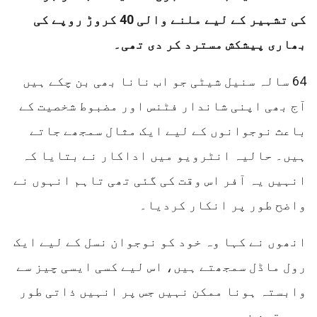
کی تشہیر کے لیے ملنے والی 40 کروڑ روپے کی
بھاری پیشکش مسترد کر دی تھی۔
64 سالہ سنیل شیٹی جو اب نانا بھی بن چکے ہیں
آج بھی اپنی شاندار فٹنس اور مضبوط شخصیت کے
باعث نوجوانوں کے لیے ایک مثال سمجھے جاتے
ہیں۔ حالیہ انٹرویو میں اداکار نے بتایا کہ
انہیں یہ آفر اس وقت کی گئی تھی تاہم انہوں نے
واضح طور پر انکار کردیا۔
انھوں نے کہا وہ خود کو نوجوان نسل کے لیے ایک
رول ماڈل سمجھتے ہیں، اس لیے کسی ایسی چیز سے
وابستہ ہونا ممکن نہیں جس پر انہیں ذاتی طور
پر یقین نہ ہو۔