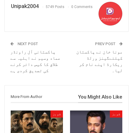
Unipak2004
5749 Posts
0 Comments
NEXT POST
PREV POST
مونا خان نے پاکستان
پاکستانی آل راونڈر
کیلئےگینز ورلڈ
عماد وسیم نے اہلیہ سے
ریکارڈ اپنے نام کر
طلاق کا کیس دائر کرنے
لیا۔
کی تصدیق کردی ہے
You Might Also Like
More From Author
شوبز
شوبز