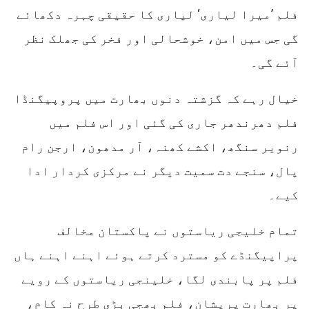
فلم ’میرا لیاری‘ لیاری کا حقیقی چہرہ دکھائے
گی جس میں امن، خوشحالی اور فخر کی جھلک نظر
آئے گی۔
خیال رہے کہ گزشتہ دنوں بھارت میں پروپیگنڈا
فلم دھرندھر جاری کی گئی اور اس فلم میں
رنویر سنگھ، اکشے کھنہ، آر مدھون، ارجن رام
پال، سنجے دت سمیت دیگر نے مرکزی کردار ادا
کیے۔
تمام خلیجی ریاستوں نے پاکستان مخالف
پراپیگنڈے کو مسترد کرتے ہوئے اہنے اہنے ہاں
فلم پر پابندی لگا، خلینجی ریاستوں کے رویے
پر بھارت پریشان، فلم بھجی بڑی طرح نہ کام،