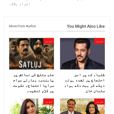
افراد ہلاک۔
You Might Also Like
More From Author
شوبز
شوبز
طلباء کے پر امن
فلم ستلج کی نمائش پر
احتجاج پر تشدد ہوتے
پابندی، بھارتی عوام
دیکھ کر بہت دکھ ہوا،
سراپا احتجاج، حکومت
سلمان خان
پر کڑی تنقید،
شوبز
شوبز