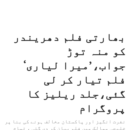
بھارتی فلم دھریندر
کو منہ توڑ
جواب،’میرا لیاری‘
فلم تیار کر لی
گئی،جلد ریلیز کا
پروگرام
نفرت انگیز اور پاکستان مخالف ہونے کی بنا پر
خلیجی ممالک میں فلم بیان کر دی گئی ، تمام