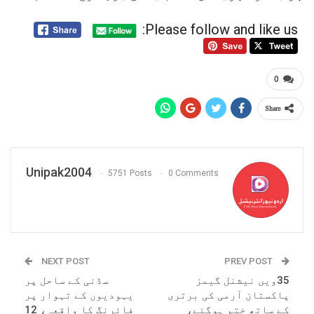
Please follow and like us:
0
Share
Unipak2004
5751 Posts
0 Comments
NEXT POST
PREV POST
35ویں نیشنل گیمز
سڈنی کے ساحل پر
پاکستان آرمی کی برتری
یہودیوں کے تہوار پر
کے ساتھ ختم ہوگئے،
فائرنگ کا واقعہ، 12