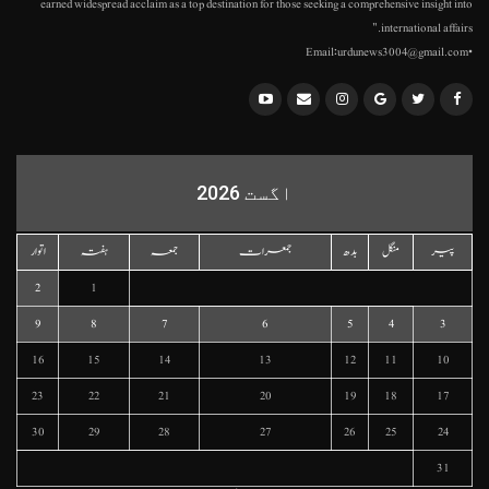
earned widespread acclaim as a top destination for those seeking a comprehensive insight into
international affairs."
•Email:urdunews3004@gmail.com
اگست 2026
پیر
منگل
بدھ
جمعرات
جمعہ
ہفتہ
اتوار
2
1
9
8
7
6
5
4
3
16
15
14
13
12
11
10
23
22
21
20
19
18
17
30
29
28
27
26
25
24
31