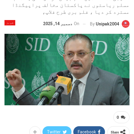
مسلم ریاستوں نے پاکستان مخالف پراپیگنڈا
مسترد کر دیا ، فلم بری طرح فلاپ،
شوبز
On
دسمبر 14, 2025
By
Unipak2004
0
Share
Twitter
Facebook