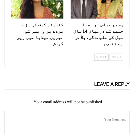
وسیم عباس اور صبا
کترینہ کیف کی بڑے
حمید کے درمیان 14 سال
پردے پر واپسی کی
قبل کی علیحدگی،بلآخر
خبریں میڈیا میں زیر
بے نقاب،
گردش۔
NEXT
PREV
LEAVE A REPLY
Your email address will not be published.