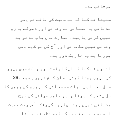
ہوجاتی ہے۔
سنیتا نے کہا کہ جب محبت کی جائے تو پھر
جذباتی یا جسمانی بے وفائی اور دھوکے بازی
نہیں کرنی چاہیے، ہمارے ماں باپ نے تو بے
وفائی نہیں سکھائی اور آج کل جو کچھ بھی
ہورہا ہے وہ تاریک دور ہے۔
انہوں نے کہا کہ ایک آرٹسٹ اور بالخصوص ہیرو
کی بیوی ہونا کوئی آسان کام نہیں، مجھے 38
سال بعد اب یہ بات سمجھ آئی کہ ہیرو کی بیوی کا
دل پتھر کا ہونا چاہیے اور جوانی کی طرح
جذباتی نہیں ہونا چاہیے کیونکہ اُس وقت محبت
ایسی سوار ہوتی ہے کہ کچھ نظر نہیں آتا۔