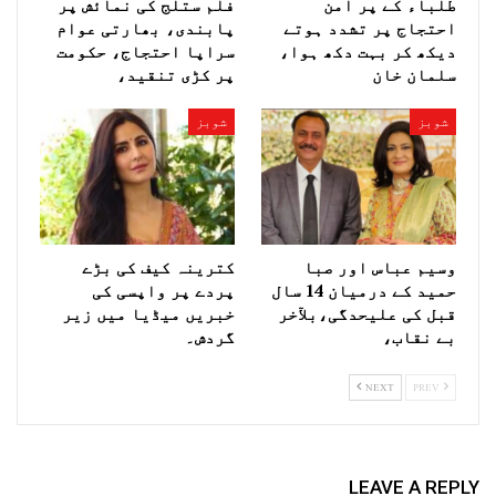
طلباء کے پر امن
فلم ستلج کی نمائش پر
احتجاج پر تشدد ہوتے
پابندی، بھارتی عوام
دیکھ کر بہت دکھ ہوا،
سراپا احتجاج، حکومت
سلمان خان
پر کڑی تنقید،
شوبز
شوبز
وسیم عباس اور صبا
کترینہ کیف کی بڑے
حمید کے درمیان 14 سال
پردے پر واپسی کی
قبل کی علیحدگی،بلآخر
خبریں میڈیا میں زیر
بے نقاب،
گردش۔
NEXT
PREV
LEAVE A REPLY