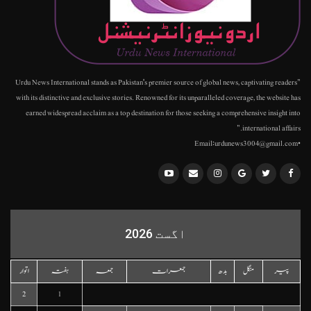
"Urdu News International stands as Pakistan's premier source of global news, captivating readers
with its distinctive and exclusive stories. Renowned for its unparalleled coverage, the website has
earned widespread acclaim as a top destination for those seeking a comprehensive insight into
international affairs."
•Email:urdunews3004@gmail.com
اگست 2026
پیر
منگل
بدھ
جمعرات
جمعہ
ہفتہ
اتوار
2
1