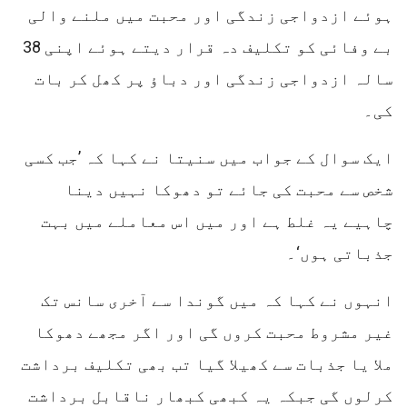
ہوئے ازدواجی زندگی اور محبت میں ملنے والی
بے وفائی کو تکلیف دہ قرار دیتے ہوئے اپنی 38
سالہ ازدواجی زندگی اور دباؤ پر کھل کر بات
کی۔
ایک سوال کے جواب میں سنیتا نے کہا کہ ’جب کسی
شخص سے محبت کی جائے تو دھوکا نہیں دینا
چاہیے یہ غلط ہے اور میں اس معاملے میں بہت
جذباتی ہوں‘۔
انہوں نے کہا کہ میں گوندا سے آخری سانس تک
غیر مشروط محبت کروں گی اور اگر مجھے دھوکا
ملا یا جذبات سے کھیلا گیا تب بھی تکلیف برداشت
کرلوں گی جبکہ یہ کبھی کبھار ناقابل برداشت