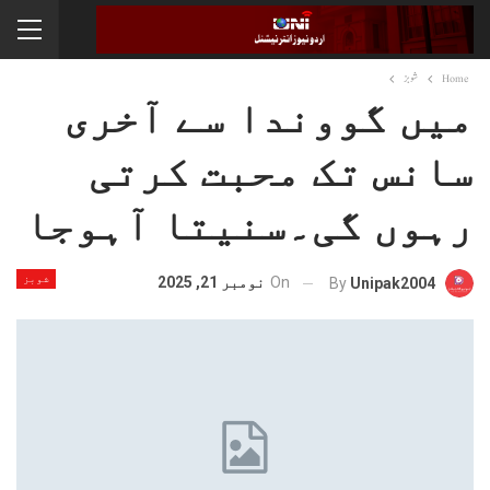
Home
شوبز
میں گووندا سے آخری
سانس تک محبت کرتی
رہوں گی۔سنیتا آہوجا
شوبز
On
نومبر 21, 2025
By
Unipak2004