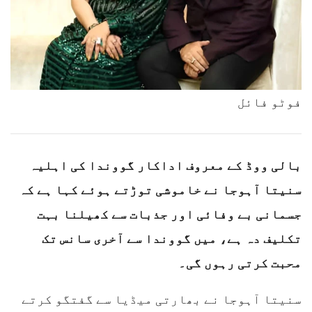
فوٹو فائل
بالی ووڈ کے معروف اداکار گووندا کی اہلیہ
سنیتا آہوجا نے خاموشی توڑتے ہوئے کہا ہے کہ
جسمانی بے وفائی اور جذبات سے کھیلنا بہت
تکلیف دہ ہے، میں گووندا سے آخری سانس تک
محبت کرتی رہوں گی۔
سنیتا آہوجا نے بھارتی میڈیا سے گفتگو کرتے