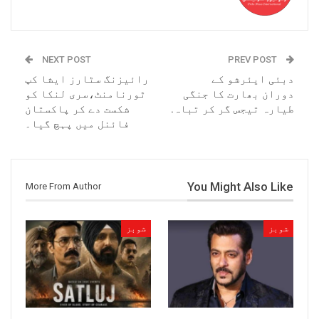
NEXT POST
PREV POST
دبئی ایئرشو کے
رائیزنگ سٹارز ایشا کپ
دوران بھارت کا جنگی
ٹورنامنٹ،سری لنکا کو
طیارہ تیجس گر کر تباہ.
شکست دے کر پاکستان
فائنل میں پہچ گیا۔
You Might Also Like
More From Author
شوبز
شوبز