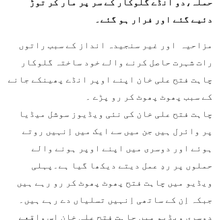
حملہ،دو انڈے گلوکار کے سر پر مار کر توڑ
دئیے گئے اور فرار ہو گئے۔
مزاحیہ اور غیر سنجیدہ انداز کے سبب راتوں
رات شہرت حاصل کرنے والے خود ساختہ گلوکار
چاہت فتح علی خان اپنے اوپر انڈے پھینکے جانے
کے سبب پھوٹ پھوٹ کر رو پڑے ۔
چاہت فتح علی خان کی نئی ویڈیوز سوشل میڈیا
پر وائرل ہیں جن میں سے ایک میں اِنہیں روتے
ہوئے اور دوسری میں اپنے اوپر ہونے والے
حملوں پر ردِ عمل دیتے دیکھا گیا ہے۔پہلی
ویڈیو میں چاہت فتح پھوٹ پھوٹ کر رو رہے ہیں
جبکہ اِن کے ساتھی اِنہیں تسلیاں دے رہے ہیں۔
دوسری ویڈیو میں چاہت فتح علی خان اس واقعے