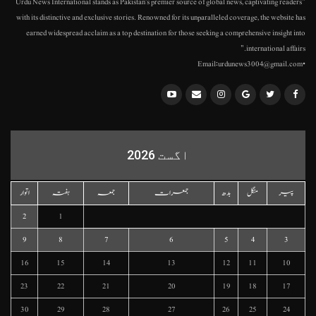
"Urdu News International stands as Pakistan's premier source of global news, captivating readers
with its distinctive and exclusive stories. Renowned for its unparalleled coverage, the website has
earned widespread acclaim as a top destination for those seeking a comprehensive insight into
international affairs."
•Email:urdunews3004@gmail.com
اگست 2026
پیر
منگل
بدھ
جمعرات
جمعہ
ہفتہ
اتوار
2
1
9
8
7
6
5
4
3
16
15
14
13
12
11
10
23
22
21
20
19
18
17
30
29
28
27
26
25
24