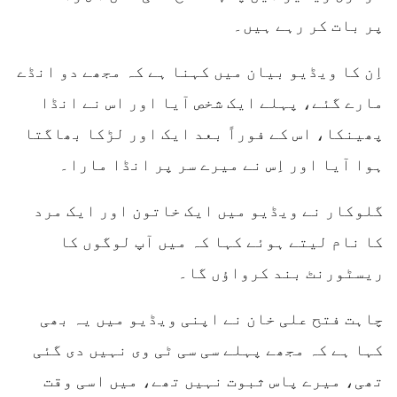
پر بات کر رہے ہیں۔
اِن کا ویڈیو بیان میں کہنا ہے کہ مجھے دو انڈے
مارے گئے، پہلے ایک شخص آیا اور اس نے انڈا
پھینکا، اس کے فوراً بعد ایک اور لڑکا بھاگتا
ہوا آیا اور اِس نے میرے سر پر انڈا مارا۔
گلوکار نے ویڈیو میں ایک خاتون اور ایک مرد
کا نام لیتے ہوئے کہا کہ میں آپ لوگوں کا
ریسٹورنٹ بند کرواؤں گا۔
چاہت فتح علی خان نے اپنی ویڈیو میں یہ بھی
کہا ہے کہ مجھے پہلے سی سی ٹی وی نہیں دی گئی
تھی، میرے پاس ثبوت نہیں تھے، میں اسی وقت