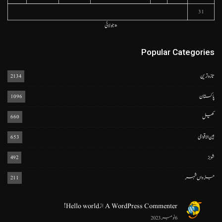
31
« جولائی
Popular Categories
تازہ ترین
2134
پاکستان
1096
کھیل
660
بین الاقوامی
653
شوبز
492
جڑواں شہر
211
A WordPress Commenter
از
Hello world!
6 نومبر 2023