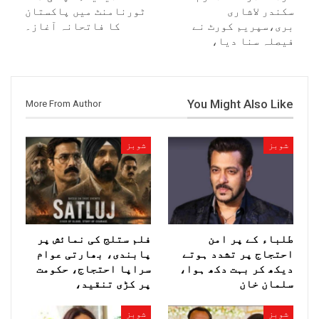
سکندر لاشاری
ٹورنامنٹ میں پاکستان
بری،سپریم کورٹ نے
کا فاتحانہ آغاز۔
فیصلہ سنا دیا،
You Might Also Like
More From Author
شوبز
شوبز
طلباء کے پر امن
فلم ستلج کی نمائش پر
احتجاج پر تشدد ہوتے
پابندی، بھارتی عوام
دیکھ کر بہت دکھ ہوا،
سراپا احتجاج، حکومت
سلمان خان
پر کڑی تنقید،
شوبز
شوبز