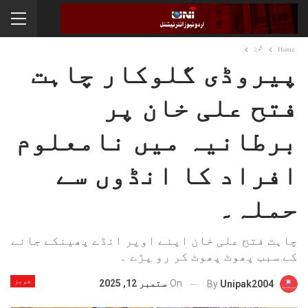
Home
شوبز
پیروڈی گلوکار چاہت
فتح علی خان پر
برطانیہ میں نامعلوم
افراد کا انڈوں سے
حملہ۔
چاہت فتح علی خان اپنے اوپر انڈے پھینکے جانے
کے سبب پھوٹ پھوٹ کر رو پڑے ۔
شوبز
On
ستمبر 12, 2025
By
Unipak2004