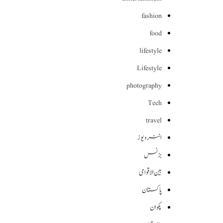
fashion
food
lifestyle
Lifestyle
photography
Tech
travel
انٹرویوز
بزنس
بین الاقوامی
پاکستان
پکوان