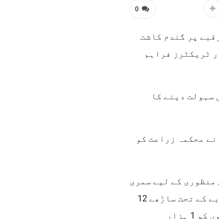
0
ساڑھے 12 سے 50 ایکڑ تک رقبے پر گندم کاشت
ر ٹریکٹرز فراہم
 سہولت دینے کا
ائد کسانوں نے محکمہ زراعت کو
پے کے فنڈز کی منظوری کے لیے سمری
وزیراعلیٰ کے دفتر کو ارسال کر دی ہے۔ اس منصوبے کے تحت ساڑھے 12
سے 25 ایکڑ زمین پر گندم کاشت کرنے والے کسانوں کو 1 ہزار