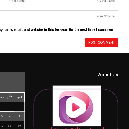
y name, email, and website in this browser for the next time I comment.
About Us
پیر
منگل
بدھ
5
4
3
12
11
10