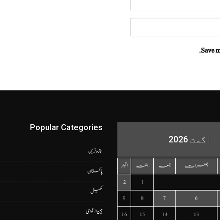
Save m
Popular Categories
اگست 2026
تازہ ترین
جمعرات
جمعہ
ہفتہ
اتوار
پاکستان
2
1
کھیل
9
8
7
6
بین الاقوامی
16
15
14
13