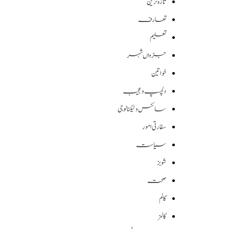
تازہ ترین
تعارف
تعلیم
جڑواں شہر
خواتین
دلچسپ و عجیب
سائنس وٹیکنالوجی
سفارتی امور
سیاست
شوبز
صحت
کالم
کالمز