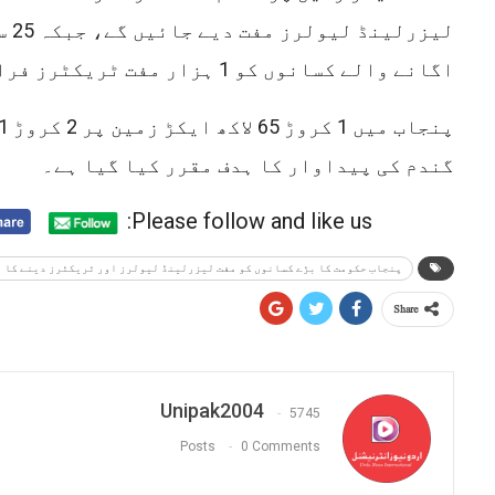
اگانے والے کسانوں کو 1 ہزار مفت ٹریکٹرز فراہم کیے جائیں گے۔
گندم کی پیداوار کا ہدف مقرر کیا گیا ہے۔
Please follow and like us:
پنجاب حکومت کا بڑے کسانوں کو مفت لیزرلینڈ لیولرز اور ٹریکٹرز دینے کا 
Share
Unipak2004
5745
Posts
0 Comments