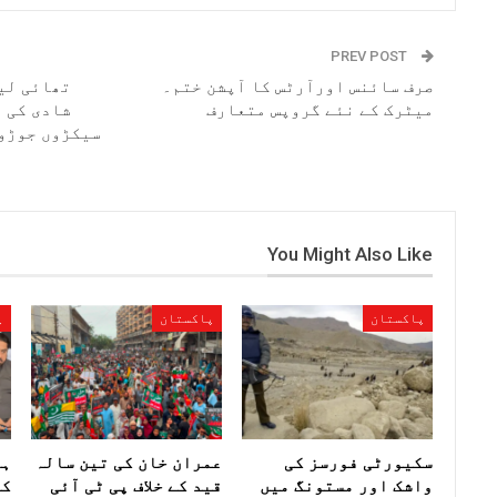
PREV POST
صرف سائنس اورآرٹس کا آپشن ختم۔
تھائی لی
میٹرک کے نئے گروپس متعارف
شادی کی 
سیکڑوں جوڑوں
You Might Also Like
پاکستان
پاکستان
پ
سکیورٹی فورسز کی
عمران خان کی تین سالہ
ہم
واشک اور مستونگ میں
قید کے خلاف پی ٹی آئی
کے