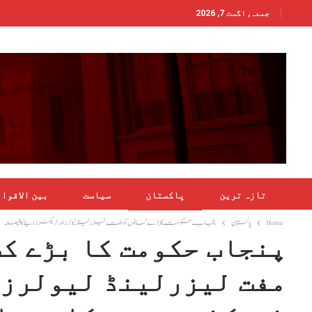
جمعہ, اگست 7, 2026
تازہ ترین
پاکستان
سیاست
بین الاقوا
Home
پاکستان
پنجاب حکومت کا بڑے کسانوں کو مفت لیزرلینڈ لیولرز اور ٹریکٹرز دینے کا فیصلہ
پنجاب حکومت کا بڑے ک
مفت لیزرلینڈ لیولرز 