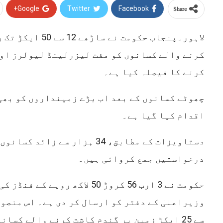
Share
Google+
Twitter
Facebook
لاہور۔پنجاب حکومت نے 
کرنے والے کسانوں کو مفت لیزرلینڈ لیولرز او
کرنے کا فیصلہ کیا ہے۔
چھوٹے کسانوں کے بعد اب بڑے زمینداروں کو بھی
اقدام کیا گیا ہے۔
دستاویزات کے مطابق، 34 ہزار سے ز
درخواستیں جمع کروائی ہیں۔
حکومت نے 3 ارب 56 کروڑ 50 لاکھ رو