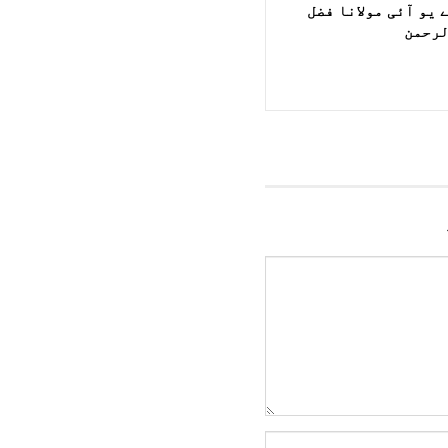
 یو آئی مولانا فضل
رحمن