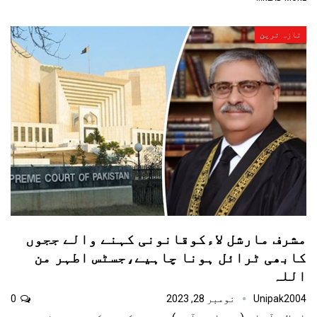
تازہ ترین
مشرف مارشل لاءکوقانونی کہنے والے ججوں
کابھی ٹرائل ہونا چاہیے،جسٹس اطہر من
اللہ
Unipak2004
نومبر 28, 2023
0