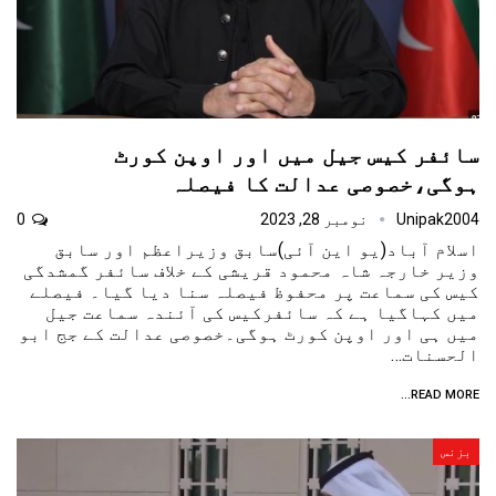
سائفر کیس جیل میں اور اوپن کورٹ
ہوگی،خصوصی عدالت کا فیصلہ
Unipak2004
نومبر 28, 2023
0
اسلام آباد(یو این آئی)سابق وزیراعظم اور سابق
وزیر خارجہ شاہ محمود قریشی کے خلاف سائفر گمشدگی
کیس کی سماعت پر محفوظ فیصلہ سنا دیا گیا۔ فیصلے
میں کہاگیا ہے کہ سائفرکیس کی آئندہ سماعت جیل
میں ہی اور اوپن کورٹ ہوگی۔خصوصی عدالت کے جج ابو
الحسنات…
READ MORE...
بزنس