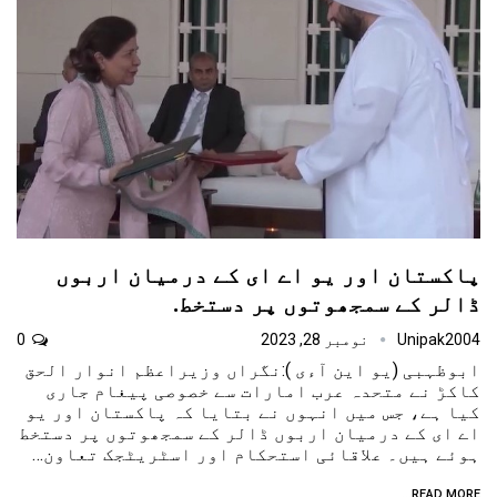
پاکستان اور یو اے ای کے درمیان اربوں
ڈالر کے سمجھوتوں پر دستخط.
Unipak2004
نومبر 28, 2023
0
ابوظہبی (یو این آءی ):نگراں وزیراعظم انوار الحق
کاکڑ نے متحدہ عرب امارات سے خصوصی پیغام جاری
کیا ہے، جس میں انہوں نے بتایا کہ پاکستان اور یو
اے ای کے درمیان اربوں ڈالر کے سمجھوتوں پر دستخط
ہوئے ہیں۔ علاقائی استحکام اور اسٹریٹجک تعاون…
READ MORE...