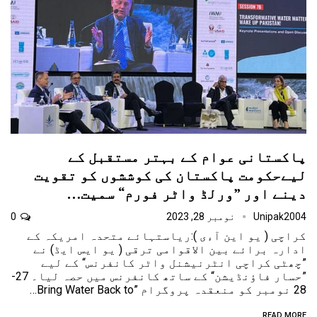
پاکستانی عوام کے بہتر مستقبل کے
لیےحکومت پاکستان کی کوششوں کو تقویت
دینے اور ”ورلڈ واٹر فورم“ سمیت…
Unipak2004
نومبر 28, 2023
0
کراچی ( یو این آءی ):ریاستہائے متحدہ امریکہ کے
ادارہ برائے بین الاقوامی ترقی ( یو ایس ایڈ) نے
”چھٹی کراچی انٹرنیشنل واٹر کانفرنس“ کے لیے
”حسار فاؤنڈیشن“ کے ساتھ کانفرنس میں حصہ لیا۔ 27-
28 نومبر کو منعقدہ پروگرام ”Bring Water Back to…
READ MORE...