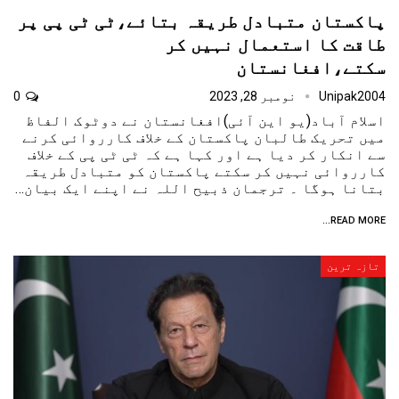
پاکستان متبادل طریقہ بتائے،ٹی ٹی پی پر
طاقت کا استعمال نہیں کر
سکتے،افغانستان
Unipak2004
نومبر 28, 2023
0
اسلام آباد(یو این آئی)افغانستان نے دوٹوک الفاظ
میں تحریک طالبان پاکستان کے خلاف کارروائی کرنے
سے انکار کر دیا ہے اور کہا ہے کہ ٹی ٹی پی کے خلاف
کارروائی نہیں کر سکتے پاکستان کو متبادل طریقہ
بتانا ہوگا ۔ ترجمان ذبیح اللہ نے اپنے ایک بیان…
READ MORE...
تازہ ترین