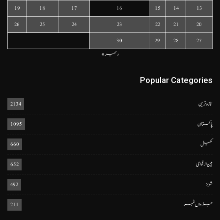
19
18
17
16
15
14
13
26
25
24
23
22
21
20
30
29
28
27
دسمبر »
Popular Categories
تازہ ترین
2134
پاکستان
1095
کھیل
660
بین الاقوامی
652
شوبز
492
جڑواں شہر
211