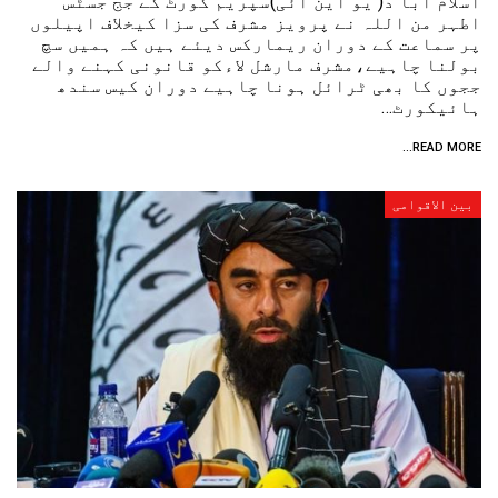
اسلام آبا د( یو این آئی)سپریم کورٹ کے جج جسٹس
اطہر من اللہ نے پرویز مشرف کی سزا کیخلاف اپیلوں
پر سماعت کے دوران ریمارکس دیئے ہیں کہ ہمیں سچ
بولنا چاہیے،مشرف مارشل لاءکو قانونی کہنے والے
ججوں کا بھی ٹرائل ہونا چاہیے دوران کیس سندھ
ہائیکورٹ…
READ MORE...
بین الاقوامی