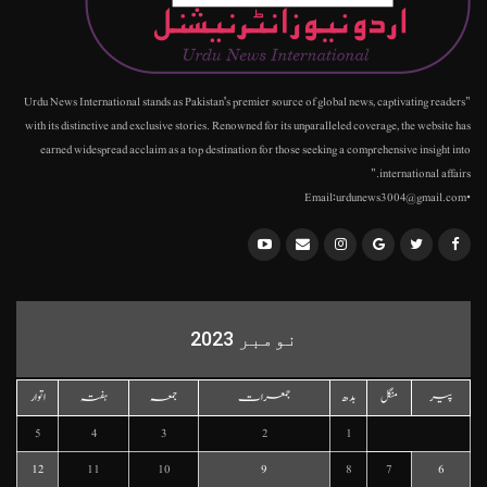
"Urdu News International stands as Pakistan's premier source of global news, captivating readers
with its distinctive and exclusive stories. Renowned for its unparalleled coverage, the website has
earned widespread acclaim as a top destination for those seeking a comprehensive insight into
international affairs."
•Email:urdunews3004@gmail.com
نومبر 2023
پیر
منگل
بدھ
جمعرات
جمعہ
ہفتہ
اتوار
5
4
3
2
1
12
11
10
9
8
7
6