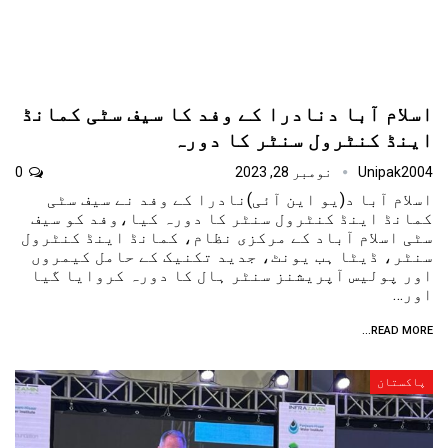
اسلام آبا دنادرا کے وفد کا سیف سٹی کمانڈ
اینڈ کنٹرول سنٹر کا دورہ
Unipak2004
نومبر 28, 2023
0
اسلام آبا د(یو این آئی)نادرا کے وفد نے سیف سٹی
کمانڈ اینڈ کنٹرول سنٹر کا دورہ کیا،وفد کو سیف
سٹی اسلام آباد کے مرکزی نظام، کمانڈ اینڈ کنٹرول
سنٹر، ڈیٹا ہب یونٹ، جدید تکنیک کے حامل کیمروں
اور پولیس آپریشنز سنٹر ہال کا دورہ کروایا گیا
اور…
READ MORE...
پاکستان