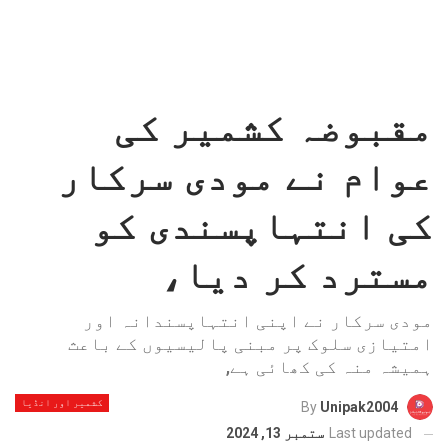
مقبوضہ کشمیر کی
عوام نے مودی سرکار
کی انتہاپسندی کو
مسترد کر دیا،
مودی سرکار نے اپنی انتہاپسندانہ اور
امتیازی سلوک پر مبنی پالیسیوں کے باعث
ہمیشہ منہ کی کھائی ہے,
کشمیر اور انڈیا
By
Unipak2004
Last updated
ستمبر 13, 2024