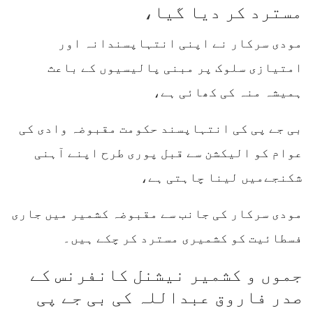
مسترد کر دیا گیا،
مودی سرکار نے اپنی انتہاپسندانہ اور
امتیازی سلوک پر مبنی پالیسیوں کے باعث
ہمیشہ منہ کی کھائی ہے،
بی جے پی کی انتہاپسند حکومت مقبوضہ وادی کی
عوام کو الیکشن سے قبل پوری طرح اپنے آہنی
شکنجےمیں لینا چاہتی ہے،
مودی سرکار کی جانب سے مقبوضہ کشمیر میں جاری
فسطائیت کو کشمیری مسترد کر چکے ہیں۔
جموں و کشمیر نیشنل کانفرنس کے
صدر فاروق عبداللہ کی بی جے پی