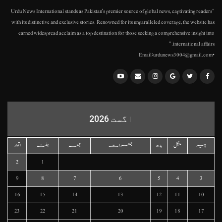
"Urdu News International stands as Pakistan's premier source of global news, captivating readers
with its distinctive and exclusive stories. Renowned for its unparalleled coverage, the website has
earned widespread acclaim as a top destination for those seeking a comprehensive insight into
international affairs."
•Email:urdunews3004@gmail.com
اگست 2026
پیر
منگل
بدھ
جمعرات
جمعہ
ہفتہ
اتوار
2
1
9
8
7
6
5
4
3
16
15
14
13
12
11
10
23
22
21
20
19
18
17