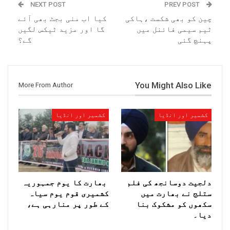
NEXT POST
PREV POST
چین کو بھی شکست ،ہاکی
کیا اب منی بجٹ بھی آئے
ٹیم سیمی فائنل میں
گا اور مزید ٹیکس لگیں
پہنچ گئی
گے؟
You Might Also Like
More From Author
کشمیر اور انڈیا
کشمیر اور انڈیا
دلجیت دوسانجھ کی فلم
بھارت کا یوم جمہوریہ
ستلج نے بھارت میں
کشمیری قوم یوم سیاہ
سکھوں کو مشکوک بنا
کے طور پر منارہی ہے،
دیا۔