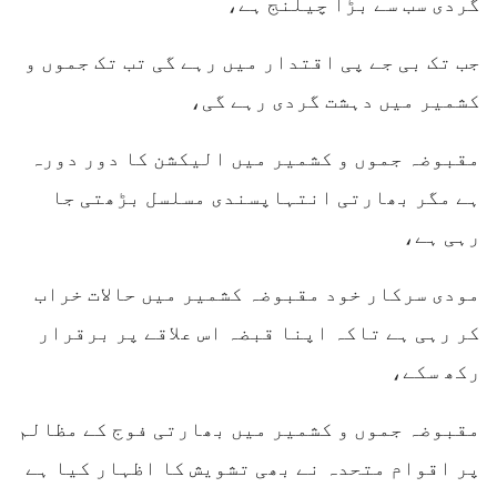
گردی سب سے بڑا چیلنج ہے،
جب تک بی جے پی اقتدار میں رہے گی تب تک جموں و
کشمیر میں دہشت گردی رہے گی،
مقبوضہ جموں و کشمیر میں الیکشن کا دور دورہ
ہے مگر بھارتی انتہاپسندی مسلسل بڑھتی جا
رہی ہے،
مودی سرکار خود مقبوضہ کشمیر میں حالات خراب
کر رہی ہے تاکہ اپنا قبضہ اس علاقے پر برقرار
رکھ سکے،
مقبوضہ جموں و کشمیر میں بھارتی فوج کے مظالم
پر اقوام متحدہ نے بھی تشویش کا اظہار کیا ہے