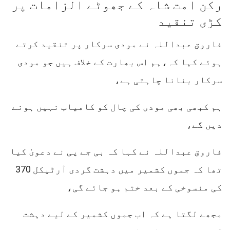
رکن امت شاہ کے جھوٹے الزامات پر
کڑی تنقید
فاروق عبداللہ نے مودی سرکار پر تنقید کرتے
ہوئے کہا کہ،ہم اس بھارت کے خلاف ہیں جو مودی
سرکار بنانا چاہتی ہے،
ہم کبھی بھی مودی کی چال کو کامیاب نہیں ہونے
دیں گے،
فاروق عبداللہ نے کہا کہ بی جے پی نے دعویٰ کیا
تھا کہ جموں کشمیر میں دہشت گردی آرٹیکل 370
کی منسوخی کے بعد ختم ہو جائے گی،
مجھے لگتا ہے کہ اب جموں کشمیر کے لیے دہشت