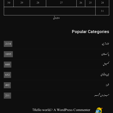
30
29
28
27
26
25
24
31
« جولائی
Popular Categories
تازہ ترین
2134
پاکستان
1095
کھیل
660
بین الاقوامی
652
شوبز
492
جڑواں شہر
211
A WordPress Commenter
از
Hello world!