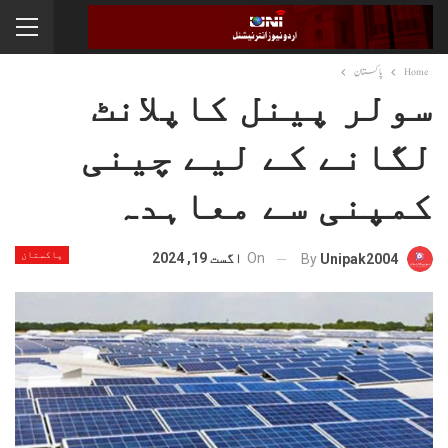
Home
پاکستان
سولر پینل کاپلانٹ
لگانے کے لیے چینی
کمپنی سے معاہدہ
پاکستان
On
اگست 19, 2024
By
Unipak2004