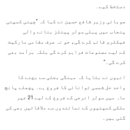
دستخط کیے۔
صوبائی وزیر شافع حسین نے کہا کہ "چینی کمپنی
پنجاب میں پہلی سولر پینلز بنانے والی
فیکٹری قائم کرے گی، جو نہ صرف مقامی مارکیٹ
کے لیے مصنوعات فراہم کرے گی بلکہ برآمد بھی
کرے گی۔”
انہوں نے بتایا کہ مہنگی بجلی سے بچنے کا
واحد حل شمسی توانائی کا فروغ ہے۔ پچھلے پانچ
ماہ میں سولر انرجی کے فروغ کے لیے 21 غیر
ملکی کمپنیوں کے نمائندوں سے ملاقاتیں بھی کی
گئی ہیں۔