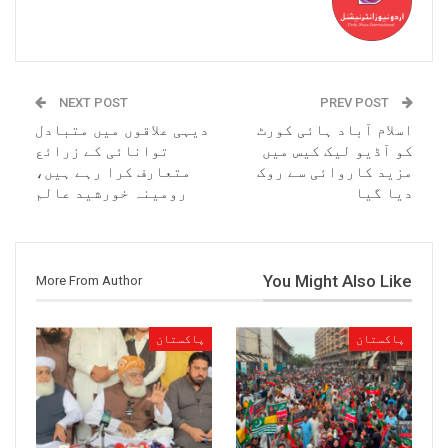
NEXT POST
PREV POST
اسلام آباد ہائی کورٹ
دیہی علاقوں میں متبادل
کو آڈیو لیک کیس میں
توانائی کے زرائع
مزید کاروائی سے روک
متعارف کرا رہے ہیں،
دیا گیا
رومینہ خورشید عالم
You Might Also Like
More From Author
پاکستان
پاکستان