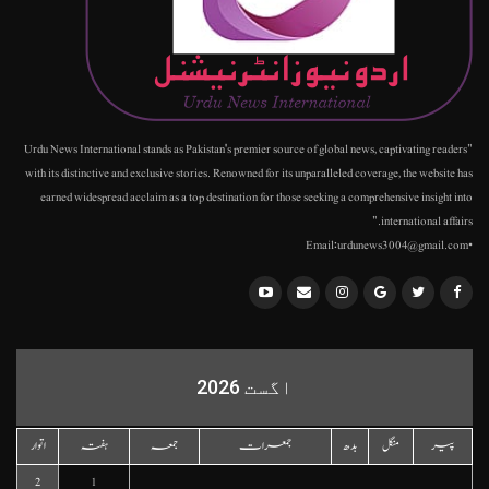
"Urdu News International stands as Pakistan's premier source of global news, captivating readers
with its distinctive and exclusive stories. Renowned for its unparalleled coverage, the website has
earned widespread acclaim as a top destination for those seeking a comprehensive insight into
international affairs."
•Email:urdunews3004@gmail.com
اگست 2026
پیر
منگل
بدھ
جمعرات
جمعہ
ہفتہ
اتوار
2
1