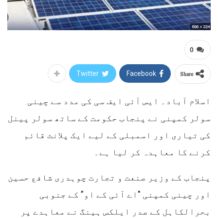
0
Share
Twitter
Facebook
اسلام آباد۔ ایس آئی ایف سی کی مدد سے چینی
سولر کمپنی نے پنجاب حکومت کے ساتھ سولر پینل
کی تیاری اور اسمبلی کے لیے ایک پلانٹ قائم
کرنے کا معاہدہ کر لیا ہے۔
پنجاب کے وزیر صنعت و تجارت چوہدری شافع حسین
اور چینی کمپنی "اے آئی کے او” کے جنوبی
بحرالکاہل کے صدر ایلکس ہینگ نے معاہدے پر