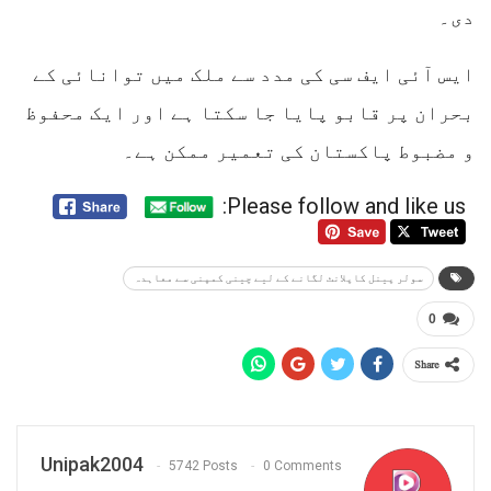
دی۔
ایس آئی ایف سی کی مدد سے ملک میں توانائی کے
بحران پر قابو پایا جا سکتا ہے اور ایک محفوظ
و مضبوط پاکستان کی تعمیر ممکن ہے۔
Please follow and like us:
سولر پینل کاپلانٹ لگانے کے لیے چینی کمپنی سے معاہدہ
0
Share
Unipak2004
5742 Posts
0 Comments