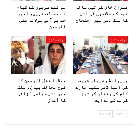
عمران خان کی تین سالہ
ہم نئے صوبوں کے قیام
قید کے خلاف پی ٹی آئی
کے مخالف نہیں، امیر
کا ملک بھر میں احتجاج
جے یو آئی مولانا فضل
الرحمن
پاکستان
پاکستان
وزیراعظم شہباز شریف
مولانا فضل الرحمن کا
کی اپنا گھر سکیم بارے
فوج مخالف بیان، ملک
کام کی رفتار کو تیز
میں نئی سیاسی لڑائی
کرنے کی ہدایت
کا آغاز
NEXT
PREV