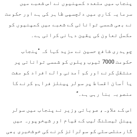
پنجاب میں متعدد کمپنیوں نے اس شعبے میں
سرمایہ کاری میں دلچسپی ظاہر کی ہے اور حکومت
نے بھی شمسی توانائی کے شعبے میں کمپنیوں کو
مکمل تعاون کی یقین دہانی کرائی ہے۔
چوہدری شافع حسین نے مزید کہا کہ "پنجاب
حکومت 7000 ٹیوب ویلوں کو شمسی توانائی پر
منتقل کرنے اور کم آمدنی والے افراد کو مفت
یا آسان اقساط پر سولر پینلز فراہم کرنے کا
منصوبہ بنا رہی ہے۔”
اس کے علاوہ، صوبائی وزیر نے پنجاب میں سولر
پینل ٹیسٹنگ لیب کے قیام اور شیخوپورہ میں
گارمنٹس سٹی کو سولرائز کرنے کی خوشخبری بھی