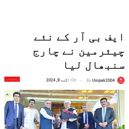
ایف بی آر کے نئے
چیئرمین نے چارج
سنبھال لیا
پاکستان
On
اگست 8, 2024
By
Unipak2004