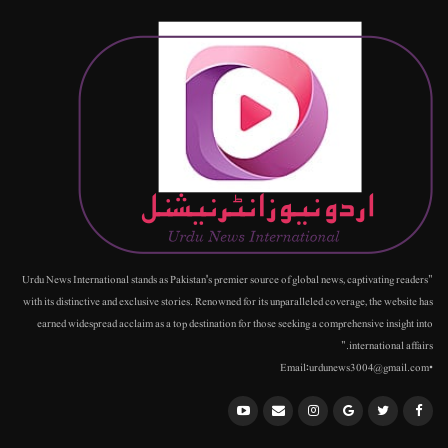
"Urdu News International stands as Pakistan's premier source of global news, captivating readers
with its distinctive and exclusive stories. Renowned for its unparalleled coverage, the website has
earned widespread acclaim as a top destination for those seeking a comprehensive insight into
international affairs."
•Email:urdunews3004@gmail.com