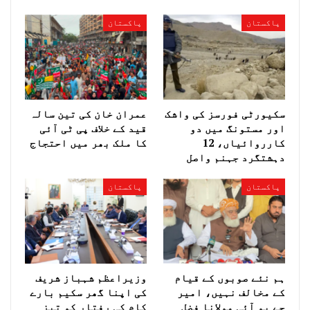
پاکستان
پاکستان
سکیورٹی فورسز کی واشک
عمران خان کی تین سالہ
اور مستونگ میں دو
قید کے خلاف پی ٹی آئی
کارروائیاں، 12
کا ملک بھر میں احتجاج
دہشتگرد جہنم واصل
پاکستان
پاکستان
ہم نئے صوبوں کے قیام
وزیراعظم شہباز شریف
کے مخالف نہیں، امیر
کی اپنا گھر سکیم بارے
جے یو آئی مولانا فضل
کام کی رفتار کو تیز