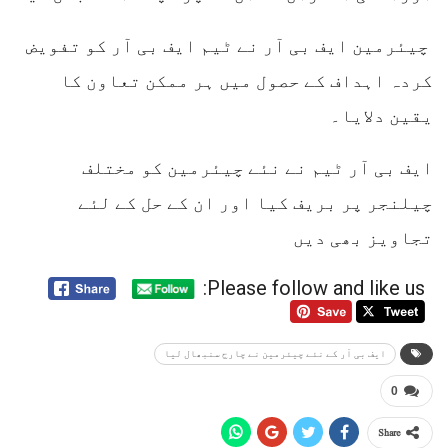
چیئرمین ایف بی آر نے ٹیم ایف بی آر کو تفویض
کردہ اہداف کے حصول میں ہر ممکن تعاون کا
یقین دلایا۔
ایف بی آر ٹیم نے نئے چیئرمین کو مختلف
چیلنجر پر بریف کیا اور ان کے حل کے لئے
تجاویز بھی دیں
Please follow and like us:
ایف بی آر کے نئے چیئرمین نے چارج سنبھال لیا
0
Share