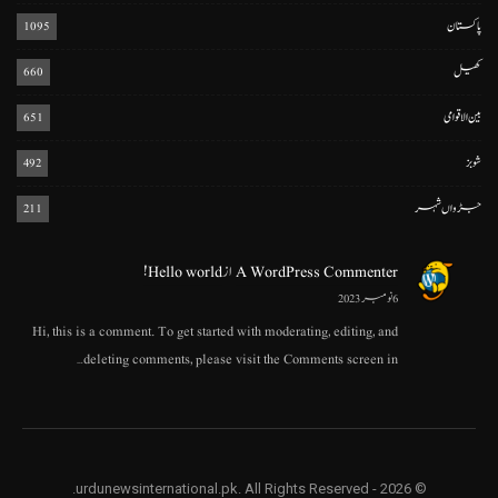
پاکستان
1095
کھیل
660
بین الاقوامی
651
شوبز
492
جڑواں شہر
211
A WordPress Commenter
از
Hello world!
6 نومبر 2023
Hi, this is a comment. To get started with moderating, editing, and
deleting comments, please visit the Comments screen in…
© 2026 - urdunewsinternational.pk. All Rights Reserved.