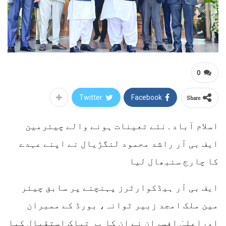
0
Share
Twitter
Facebook
اسلام آباد۔نئے تعینات ہونے والے چیئرمین
ایف بی آر راشد محمود لنگڑیال نے اپنے عہدے
کا چارج سنبھال لیا
ایف بی آر ہیڈکوارٹرز پہنچنے پر سابق چیئر
مین ملک امجد زبیر ٹوانہ، بورڈ کے ممبران
اوراعلیٰ افسران نے ان کا پر تپاک استقبال کیا