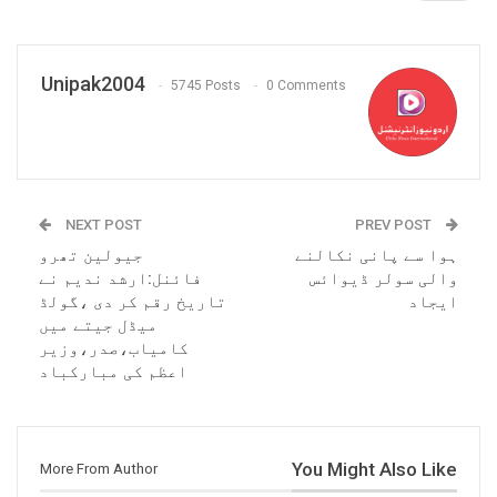
Unipak2004
5745 Posts
0 Comments
NEXT POST
PREV POST
ہوا سے پانی نکالنے
جیولین تھرو
والی سولر ڈیوائس
فائنل:ارشد ندیم نے
ایجاد
تاریخ رقم کر دی ،گولڈ
میڈل جیتے میں
کامیاب،صدر،وزیر
اعظم کی مبارکباد
You Might Also Like
More From Author