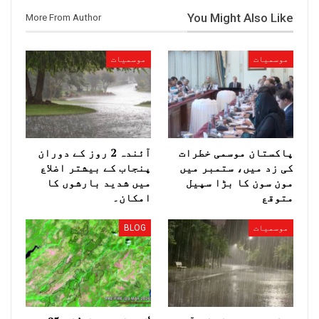
You Might Also Like
More From Author
موسمیات
موسمیات
پاکستان موسمی خطرات
آئندہ 2 روز کے دوران
کی زد میں، ستمبر میں
پنجاب کے بیشتر اضلاع
مون سون کا بڑا سپیل
میں شدید بارشوں کا
متوقع
امکان۔
موسمیات
BLOG