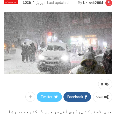
موسمیات
Last updated
اپریل 1, 2026
By
Unipak2004
0
Share
Twitter
Facebook
مری: ڈسٹرکٹ پولیس آفیسر مری ڈاکٹرمحمد رضا