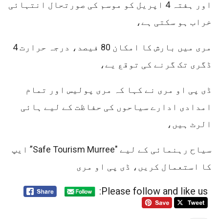
اور ہفتہ 4 اپریل کو موسم کی صورتحال انتہائی
خراب ہو سکتی ہے،
مری میں بارش کا امکان 80 فیصد، درجہ حرارت 4
ڈگری تک گرنے کی توقع یے،
ڈی پی او مری نے کہا کہ مری پولیس اور تمام
امدادی ادارے سیاحوں کی حفاظت کے لیے ہائی
الرٹ ہیں،
سیاح رہنمائی کے لیے "Safe Tourism Murree” ایپ
کا استعمال کریں، ڈی پی او مری
Please follow and like us: