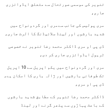
تنویر کی موسمی صورتحال سے متعلق ایڈوائزری
جاری،
مری پولیس کی جانب سےمری اور گردونواح میں
شدید بارشوں اور لینڈ سلائیڈنگ کا الرٹ جاری،
ڈی پی او مری ڈاکٹر محمد رضا تنویر نے خصوصی
ٹریول ایڈوائزری جاری کر دی،
مری اور گردونواح میں یکم اپریل سے 10 اپریل
تک طوفانی بارشیں اور ژالہ باری کا امکان یے،
ڈی پی او مری،
ڈاکٹر محمد رضا تنویر کے مطابق شدید بارشوں
کے باعث پہاڑوں سے پتھر گرنے اور لینڈ