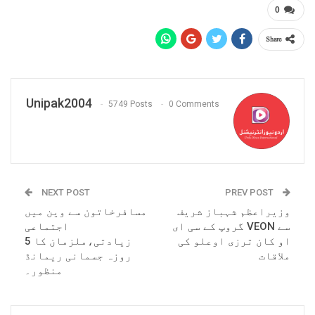
0
Share
Unipak2004
5749 Posts
0 Comments
NEXT POST
PREV POST
وزیراعظم شہباز شریف
مسافرخاتون سے وین میں
سے VEON گروپ کے سی ای
اجتماعی
او کان ترزی اوعلو کی
زیادتی،ملزمان کا 5
ملاقات
روزہ جسمانی ریمانڈ
منظور۔