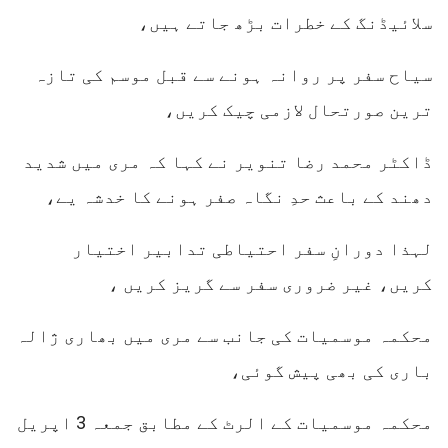
سلائیڈنگ کے خطرات بڑھ جاتے ہیں،
سیاح سفر پر روانہ ہونے سے قبل موسم کی تازہ
ترین صورتحال لازمی چیک کریں،
ڈاکٹر محمد رضا تنویر نے کہا کہ مری میں شدید
دھند کے باعث حدِ نگاہ صفر ہونے کا خدشہ یے،
لہذا دورانِ سفر احتیاطی تدابیر اختیار
کریں، غیر ضروری سفر سے گریز کریں ،
محکمہ موسمیات کی جانب سے مری میں بھاری ژالہ
باری کی بھی پیش گوئی،
محکمہ موسمیات کے الرٹ کے مطابق جمعہ 3 اپریل