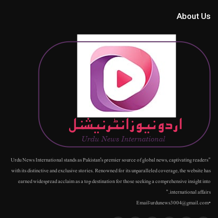
About Us
"Urdu News International stands as Pakistan's premier source of global news, captivating readers
with its distinctive and exclusive stories. Renowned for its unparalleled coverage, the website has
earned widespread acclaim as a top destination for those seeking a comprehensive insight into
international affairs."
•Email:urdunews3004@gmail.com