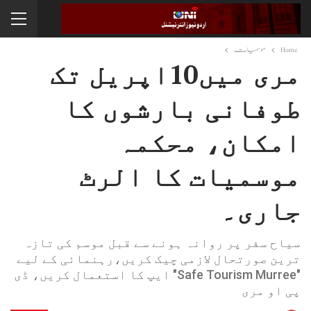
Home
موسمیات
مری میں10اپریل تک
طوفانی بارشوں کا
امکان، محکمہ
موسمیات کا الرٹ
جاری۔
سیاح سفر پر روانہ ہونے سے قبل موسم کی تازہ
ترین صورتحال لازمی چیک کریں،رہنمائی کے لیے
"Safe Tourism Murree" ایپ کا استعمال کریں، ڈی
پی او مری