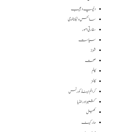
دلچسپ و عجیب
سائنس وٹیکنالوجی
سفارتی امور
سیاست
شوبز
صحت
کالم
کالمز
کرائم اینڈ کورٹس
کشمیر اور انڈیا
کھیل
مارکیٹ