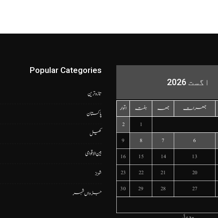
Popular Categories
اگست 2026
تازہ ترین
جمعرات
جمعہ
ہفتہ
اتوار
پاکستان
2
1
کھیل
9
8
7
6
بین الاقوامی
16
15
14
13
23
22
21
20
شوبز
30
29
28
27
جڑواں شہر