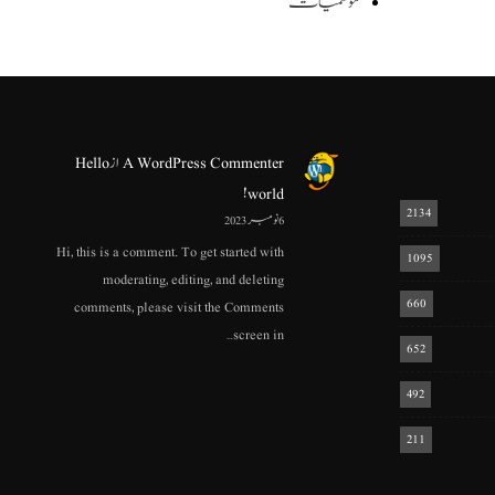
موسمیات
A WordPress Commenter
از
Hello
world!
2134
6 نومبر 2023
Hi, this is a comment. To get started with
1095
moderating, editing, and deleting
660
comments, please visit the Comments
screen in…
652
492
211