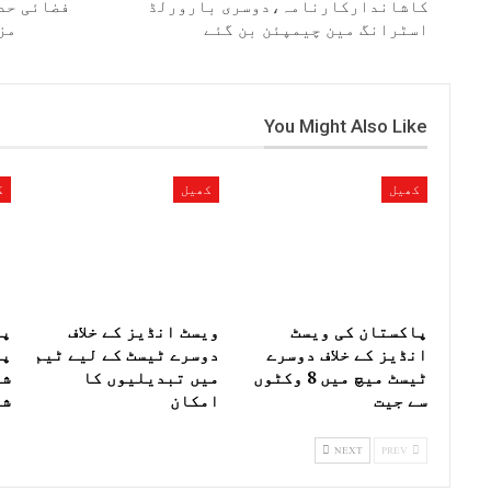
کاشاندارکارنامہ،دوسری بارورلڈ
فضائی حد
اسٹرانگ مین چیمپئن بن گئے
مز
You Might Also Like
کھیل
کھیل
ک
پاکستان کی ویسٹ
ویسٹ انڈیز کے خلاف
پا
انڈیز کے خلاف دوسرے
دوسرے ٹیسٹ کے لیے ٹیم
پہ
ٹیسٹ میچ میں 8 وکٹوں
میں تبدیلیوں کا
شا
سے جیت
امکان
شک
NEXT
PREV