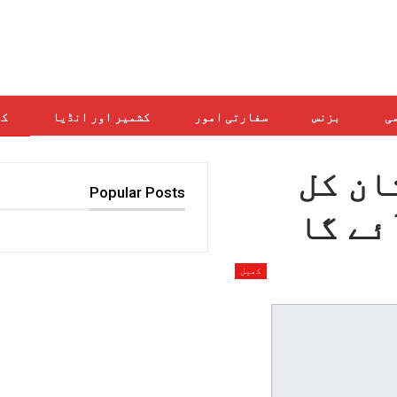
می
بزنس
سفارتی امور
کشمیر اور انڈیا
کھ
ان کل
Popular Posts
ئے گا
کھیل