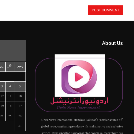
About Us
پیر
منگل
بدھ
5
4
3
12
11
10
19
18
17
26
25
24
"Urdu News International stands as Pakistan's premier source of
31
global news, captivating readers with its distinctive and exclusive
stories. Renowned for its unparalleled coverage, the website has