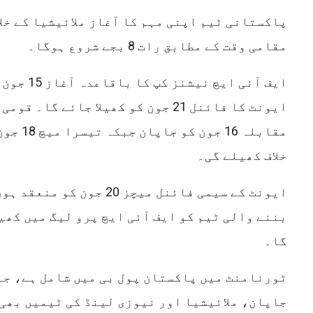
پاکستانی ٹیم اپنی مہم کا آغاز ملائیشیا کے خلا
مقامی وقت کے مطابق رات 8 بجے شروع ہوگا۔
ایف آئی ایچ ن
ایونٹ کا فائنل 21 جون کو کھیلا جائے گا
مقابلہ 16 
خلاف کھیلے گی۔
ایونٹ کے سیمی فائنل میچز 20 ج
بننے والی ٹیم کو ایف آئی ایچ پرو لیگ میں کھی
گا۔
ٹورنامنٹ میں پاکستان پول بی میں شامل ہے، جہ
جاپان، ملائیشیا اور نیوزی لینڈ کی ٹیمیں بھی