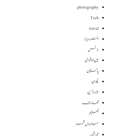
photography
Tech
travel
انٹرویوز
بزنس
بین الاقوامی
پاکستان
پکوان
تازہ ترین
تعارف
تعلیم
جڑواں شہر
خواتین