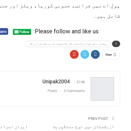
پول اے میں فرانس، جنوبی کوریا، ویلز اور جنو
شامل ہیں۔
Please follow and like us:
نیشنز ہاکی کپ؛ پاکستان کل ملائیشیا کے مدمقابل آئے گا
Share
Unipak2004
5748
Posts
0 Comments
PREV POST
ازبکستان میں نوح دستگیربٹ