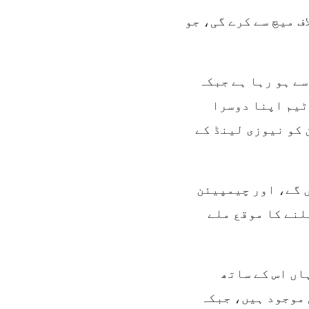
ف میچ سے کرے گی، جو
یشنز کپ کا باقاعدہ آغاز 15 جون سے ہو رہا ہے جبکہ
۔ قومی ٹیم اپنا دوسرا
جون کو جاپان جبکہ تیسرا میچ 18 جون کو نیوزی لینڈ کے
ون کو منعقد ہوں گے، اور چیمپیئن
لنے کا موقع ملے
اں اس کے ساتھ
 موجود ہیں، جبکہ