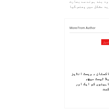
ود بند ہونے سے بھارت
ید مشکل میں پھنس گیا
More From Author
ھیل
کستان ، ویسٹ انڈیز
لا ٹیسٹ میچ،
ہینوں کو ایک اور
ست