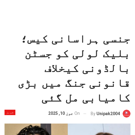
جنسی ہراسانی کیس؛
بلیک لولی کو جسٹن
بالڈونی کیخلاف
قانونی جنگ میں بڑی
کامیابی مل گئی
شوبز
On
جون 10, 2025
By
Unipak2004