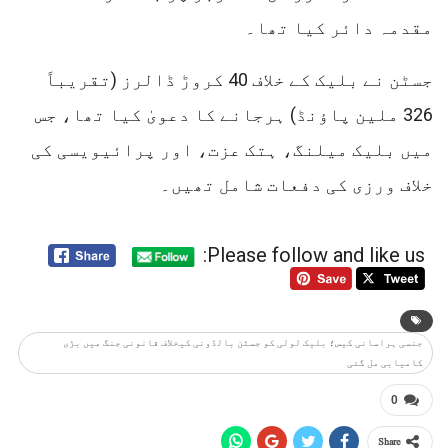
مقدمہ دائر کیا تھا۔
جسٹن نے بلیک کے خلاف 40 کروڑ ڈالرز (تقریباً
326 ملین پاؤنڈ) ہرجانے کا دعویٰ کیا تھا، جس
میں بلیک میلنگ، ہتک عزت، اور پرائیویسی کی
خلاف ورزی کی دفعات شامل تھیں۔
Please follow and like us:
جنسی ہراسانی کیس؛ بلیک لولی کو جسٹن بالڈونی کیخلاف قانونی جنگ میں بڑی
کامیابی مل گئی
0
Share