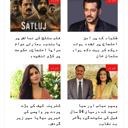
شوبز
شوبز
طلباء کے پر امن
فلم ستلج کی نمائش پر
احتجاج پر تشدد ہوتے
پابندی، بھارتی عوام
دیکھ کر بہت دکھ ہوا،
سراپا احتجاج، حکومت
سلمان خان
پر کڑی تنقید،
شوبز
شوبز
وسیم عباس اور صبا
کترینہ کیف کی بڑے
حمید کے درمیان 14 سال
پردے پر واپسی کی
قبل کی علیحدگی،بلآخر
خبریں میڈیا میں زیر
بے نقاب،
گردش۔