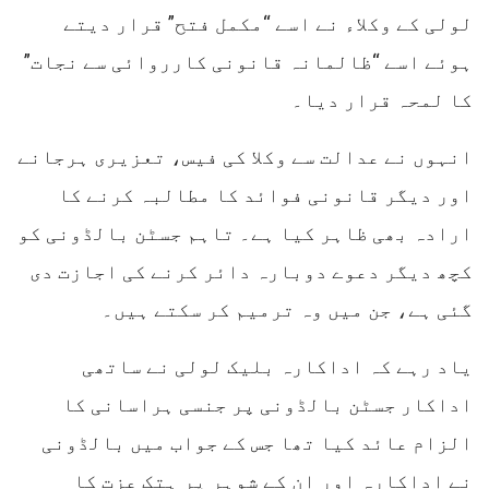
لولی کے وکلاء نے اسے “مکمل فتح” قرار دیتے
ہوئے اسے “ظالمانہ قانونی کارروائی سے نجات”
کا لمحہ قرار دیا۔
انہوں نے عدالت سے وکلا کی فیس، تعزیری ہرجانے
اور دیگر قانونی فوائد کا مطالبہ کرنے کا
ارادہ بھی ظاہر کیا ہے۔ تاہم جسٹن بالڈونی کو
کچھ دیگر دعوے دوبارہ دائر کرنے کی اجازت دی
گئی ہے، جن میں وہ ترمیم کر سکتے ہیں۔
یاد رہے کہ اداکارہ بلیک لولی نے ساتھی
اداکار جسٹن بالڈونی پر جنسی ہراسانی کا
الزام عائد کیا تھا جس کے جواب میں بالڈونی
نے اداکارہ اور ان کے شوہر پر ہتک عزت کا