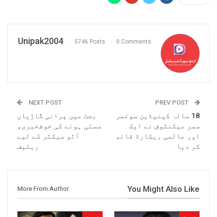
Unipak2004
5746 Posts
0 Comments
NEXT POST
PREV POST
18 سالہ کینیڈین سوئمر
بجٹ میں پرانی گاڑیاں
سمر میکنٹوش نے ایک
سستی ہونے کی خوشخبری،
اور عالمی ریکارڈ قائم
آٹو سیکٹر کے لیے
کر دیا
ریلیف
You Might Also Like
More From Author