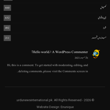
کھیل
660
بین الاقوامی
652
شوبز
492
جڑواں شہر
211
A WordPress Commenter
از
Hello world!
6 نومبر 2023
Hi, this is a comment. To get started with moderating, editing, and
deleting comments, please visit the Comments screen in…
© 2026 - urdunewsinternational.pk. All Rights Reserved.
Website Design:
Enunique