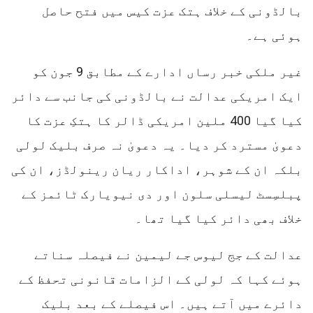
بالڈونی کے خلاف ہتک عزت کیس میں فتح حاصل
ہوئی ہے۔
غیر ملکی خبر رساں ادارے کے مطابق 9 جون کو
ایک امریکی عدالت نے بالڈونی کی جانب سے دائر
کیا گیا 400 ملین امریکی ڈالر کا ہتکِ عزت کا
دعویٰ مسترد کر دیا۔ یہ دعویٰ نہ صرف بلیک لولی
بلکہ ان کے شوہر، اداکار ریان رینولڈز، ان کی
پبلسِسٹ لیسلی سلون اور دی نیویارک ٹائمز کے
خلاف بھی دائر کیا گیا تھا۔
عدالت کے جج لیوس جے لیمین نے فیصلہ سناتے
ہوئے کہا کہ لولی کے الزامات قانونی تحفظ کے
دائرے میں آتے ہیں۔ اس فیصلے کے بعد بلیک