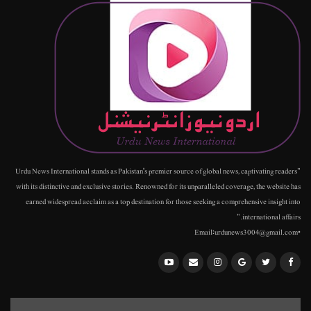
"Urdu News International stands as Pakistan's premier source of global news, captivating readers
with its distinctive and exclusive stories. Renowned for its unparalleled coverage, the website has
earned widespread acclaim as a top destination for those seeking a comprehensive insight into
international affairs."
•Email:urdunews3004@gmail.com