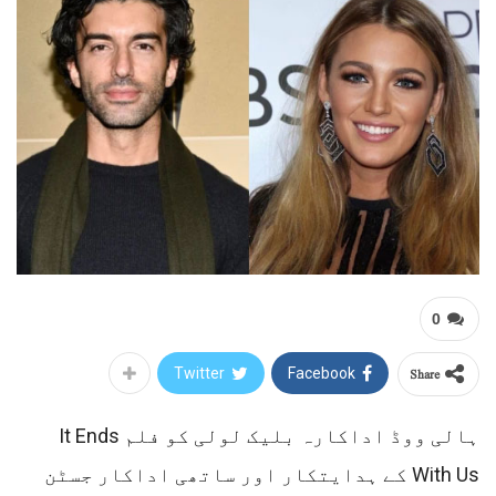
0
Share
Twitter
Facebook
ہالی ووڈ اداکارہ بلیک لولی کو فلم It Ends
With Us کے ہدایتکار اور ساتھی اداکار جسٹن