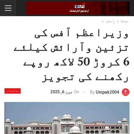
Home
پاکستان
وزیراعظم آفس کی
تزئین وآرائش کیلئے
6 کروڑ 50 لاکھ روپے
رکھنے کی تجویز
پاکستان
On
جون 6, 2025
By
Unipak2004