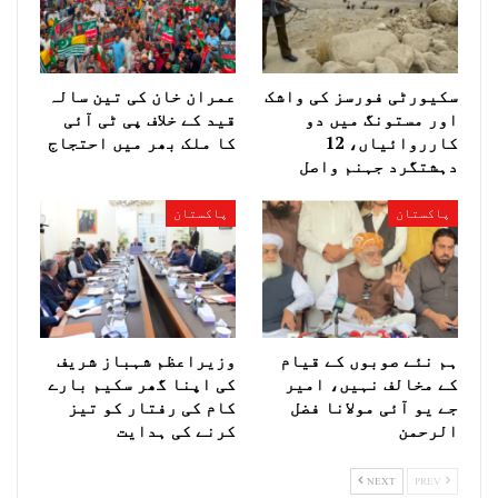
سکیورٹی فورسز کی واشک
عمران خان کی تین سالہ
اور مستونگ میں دو
قید کے خلاف پی ٹی آئی
کارروائیاں، 12
کا ملک بھر میں احتجاج
دہشتگرد جہنم واصل
پاکستان
پاکستان
ہم نئے صوبوں کے قیام
وزیراعظم شہباز شریف
کے مخالف نہیں، امیر
کی اپنا گھر سکیم بارے
جے یو آئی مولانا فضل
کام کی رفتار کو تیز
الرحمن
کرنے کی ہدایت
NEXT
PREV