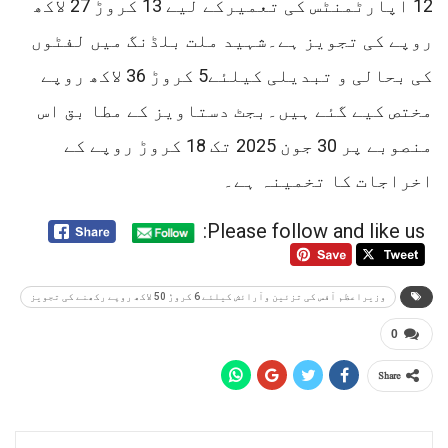
12 اپارٹمنٹس کی تعمیرکے لیے 13 کروڑ 27 لاکھ
روپے کی تجویز ہے۔شہید ملت بلڈنگ میں لفٹوں
کی بحالی و تبدیلی کیلئے5 کروڑ 36 لاکھ روپے
مختص کیے گئے ہیں۔بجٹ دستاویز کے مطا بق اس
منصوبے پر 30 جون 2025 تک 18 کروڑ روپے کے
اخراجات کا تخمینہ ہے۔
Please follow and like us:
وزیراعظم آفس کی تزئین وآرائش کیلئے 6 کروڑ 50 لاکھ روپے رکھنے کی تجویز
0
Share