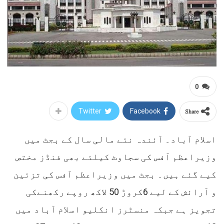
0
Share
Twitter
Facebook
اسلام آباد۔ آئندہ نئے مالی سال کے بجٹ میں
وزیراعظم آفس کی سجاوٹ کیلئے بھی فنڈز مختص
کیے گئے ہیں۔ بجٹ میں وزیراعظم آفس کی تزئین
و آرائش کے لیے 6کروڑ 50 لاکھ روپے رکھنےکی
تجویز ہے جبکہ منسٹرز انکلیو اسلام آباد میں