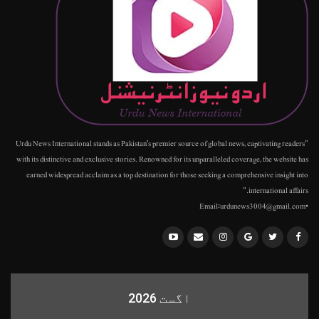
"Urdu News International stands as Pakistan's premier source of global news, captivating readers
with its distinctive and exclusive stories. Renowned for its unparalleled coverage, the website has
earned widespread acclaim as a top destination for those seeking a comprehensive insight into
international affairs."
•Email:urdunews3004@gmail.com
اگست 2026