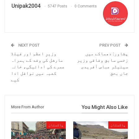
Unipak2004
5747 Posts
0 Comments
NEXT POST
PREV POST
پشاور: دھماکے میں
وزیرِ اعظم اور فیلڈ
زخمی سابق وفاقی وزیر
مارشل کی وفد کے ہمراہ
سینیٹر عباس آفریدی
عمرے کی ادائیگی، خانہ
جاں بحق
کعبہ میں نوافل ادا
کیے
You Might Also Like
More From Author
پاکستان
پاکستان