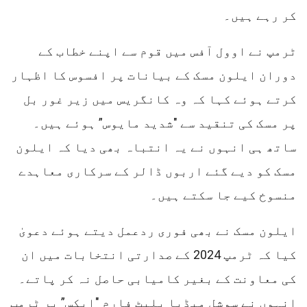
کر رہے ہیں۔
ٹرمپ نے اوول آفس میں قوم سے اپنے خطاب کے
دوران ایلون مسک کے بیانات پر افسوس کا اظہار
کرتے ہوئے کہا کہ وہ کانگریس میں زیر غور بل
پر مسک کی تنقید سے "شدید مایوس” ہوئے ہیں۔
ساتھ ہی انہوں نے یہ انتباہ بھی دیا کہ ایلون
مسک کو دیے گئے اربوں ڈالر کے سرکاری معاہدے
منسوخ کیے جا سکتے ہیں۔
ایلون مسک نے بھی فوری ردعمل دیتے ہوئے دعویٰ
کیا کہ ٹرمپ 2024 کے صدارتی انتخابات میں ان
کی معاونت کے بغیر کامیابی حاصل نہ کر پاتے۔
انہوں نے سوشل میڈیا پلیٹ فارم "ایکس” پر ٹرمپ