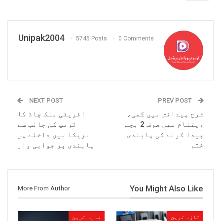
Unipak2004
5745 Posts
0 Comments
NEXT POST
PREV POST
شرح پیدائش میں کمی،
افریقی ملک چاڈ کا
ویتنام میں صرف 2 بچے
ٹرمپ کی جانب سے
پیدا کرنے کی پابندی
امریکا میں داخلے پر
ختم
پابندی پر جوابی وار
You Might Also Like
More From Author
تازہ ترین
تازہ ترین