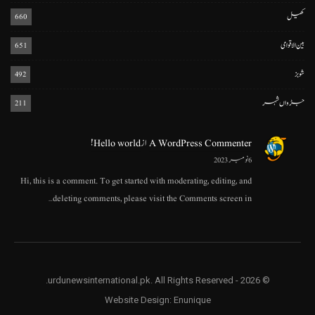
کھیل
660
بین الاقوامی
651
شوبز
492
جڑواں شہر
211
A WordPress Commenter
از
Hello world!
6 نومبر 2023
Hi, this is a comment. To get started with moderating, editing, and
deleting comments, please visit the Comments screen in…
© 2026 - urdunewsinternational.pk. All Rights Reserved.
Website Design:
Enunique