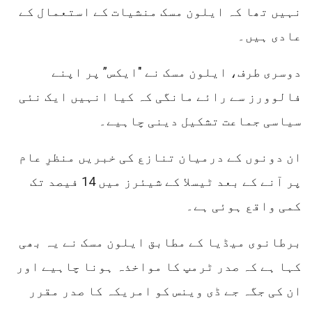
نہیں تھا کہ ایلون مسک منشیات کے استعمال کے
عادی ہیں۔
دوسری طرف، ایلون مسک نے "ایکس” پر اپنے
فالوورز سے رائے مانگی کہ کیا انہیں ایک نئی
سیاسی جماعت تشکیل دینی چاہیے۔
ان دونوں کے درمیان تنازع کی خبریں منظرِ عام
پر آنے کے بعد ٹیسلا کے شیئرز میں 14 فیصد تک
کمی واقع ہوئی ہے۔
برطانوی میڈیا کے مطابق ایلون مسک نے یہ بھی
کہا ہے کہ صدر ٹرمپ کا مواخذہ ہونا چاہیے اور
ان کی جگہ جے ڈی وینس کو امریکہ کا صدر مقرر