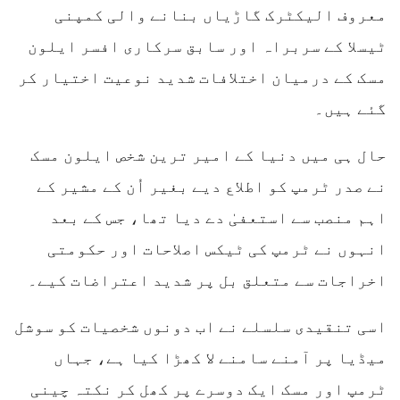
معروف الیکٹرک گاڑیاں بنانے والی کمپنی
ٹیسلا کے سربراہ اور سابق سرکاری افسر ایلون
مسک کے درمیان اختلافات شدید نوعیت اختیار کر
گئے ہیں۔
حال ہی میں دنیا کے امیر ترین شخص ایلون مسک
نے صدر ٹرمپ کو اطلاع دیے بغیر اُن کے مشیر کے
اہم منصب سے استعفیٰ دے دیا تھا، جس کے بعد
انہوں نے ٹرمپ کی ٹیکس اصلاحات اور حکومتی
اخراجات سے متعلق بل پر شدید اعتراضات کیے۔
اسی تنقیدی سلسلے نے اب دونوں شخصیات کو سوشل
میڈیا پر آمنے سامنے لا کھڑا کیا ہے، جہاں
ٹرمپ اور مسک ایک دوسرے پر کھل کر نکتہ چینی