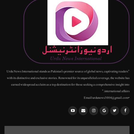
"Urdu News International stands as Pakistan's premier source of global news, captivating readers
with its distinctive and exclusive stories. Renowned for its unparalleled coverage, the website has
earned widespread acclaim as a top destination for those seeking a comprehensive insight into
international affairs."
•Email:urdunews3004@gmail.com