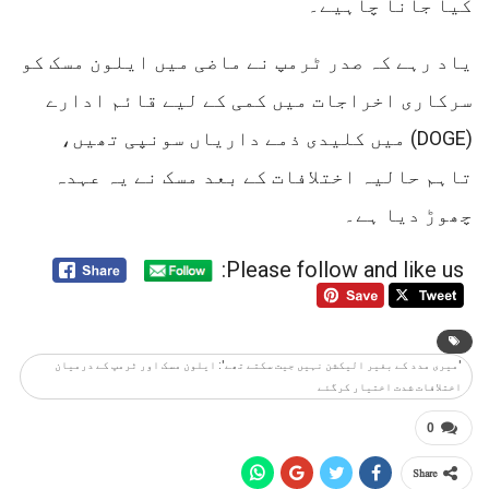
کیا جانا چاہیے۔
یاد رہے کہ صدر ٹرمپ نے ماضی میں ایلون مسک کو
سرکاری اخراجات میں کمی کے لیے قائم ادارے
(DOGE) میں کلیدی ذمے داریاں سونپی تھیں،
تاہم حالیہ اختلافات کے بعد مسک نے یہ عہدہ
چھوڑ دیا ہے۔
Please follow and like us:
'میری مدد کے بغیر الیکشن نہیں جیت سکتے تھے': ایلون مسک اور ٹرمپ کے درمیان
اختلافات شدت اختیار کرگئے
0
Share