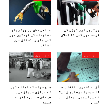
پیٹرول اور ڈیزل کی
عالمی سطح پر پیٹرولیم
قیمت میں کمی کا اعلان
مصنوعات کی قیمتوں میں
کمی مگر پاکستان میں
اضافہ
تازہ ترین
تازہ ترین
آزاد کشمیر انتخابات
ضلع سوات کے تھانے کبل
کا دوسرا مرحلہ، ن لیگ
کے مرکزی دروازے پر
نے یہاں بھی میدان مار
خودکش حملہ،7 افراد
لیا،
شہید