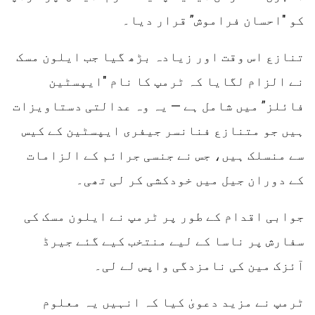
کو "احسان فراموش” قرار دیا۔
تنازع اس وقت اور زیادہ بڑھ گیا جب ایلون مسک
نے الزام لگایا کہ ٹرمپ کا نام "ایپسٹین
فائلز” میں شامل ہے — یہ وہ عدالتی دستاویزات
ہیں جو متنازع فنانسر جیفری ایپسٹین کے کیس
سے منسلک ہیں، جس نے جنسی جرائم کے الزامات
کے دوران جیل میں خودکشی کر لی تھی۔
جوابی اقدام کے طور پر ٹرمپ نے ایلون مسک کی
سفارش پر ناسا کے لیے منتخب کیے گئے جیرڈ
آئزک مین کی نامزدگی واپس لے لی۔
ٹرمپ نے مزید دعویٰ کیا کہ انہیں یہ معلوم