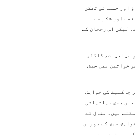
ٔ اور جسمانی تھکن
ٹھے اور شکر سے
۔ لیکن اس رجحان کے
ِ حیاتیات، ڈاکٹر
و خواتین میں حیض
ر چاکلیٹ کی خواہش
جحان محض حیاتیاتی
سکتے ہیں۔ مثال کے
واہش حیض کے دوران
کی خواتین میں یہ