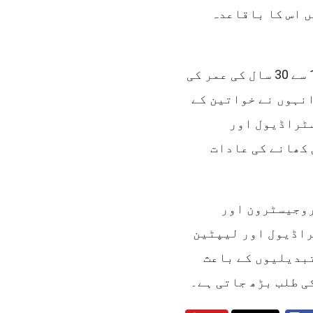
 اس کا باقاعدہ
اسی وجہ سے ڈاکٹر سری دیوی اور ان کی ٹیم نے 18 سے 30 سال کی عمر کی
انہوں نے خواتین کے
سٹراڈیول اور
 کھانے کی عادات
پروجیسٹرون اور
راڈیول اور لیپٹین
تبدیلیوں کے باعث
ی طلب بڑھ جاتی ہے۔