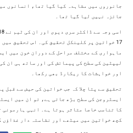
جانوروں میں مشاہدہ کیا گیا تھا، انسانوں میں
جائزہ نہیں لیا گیا تھا۔
17 خواتین پر کلینکل تحقیق کی۔ اس تحقیق میں 
ماہواری کے مختلف مراحل کے دوران خون میں ای
لیپٹین کی سطح کی پیمائش کی اور ساتھ ہی ان کی
اور خواہشات کا ریکارڈ بھی رکھا۔
تحقیق سے پتا چلا کہ جب خواتین کی حیض سے قبل 
ایسٹروجن کی سطح بڑھ جاتی ہے، تو ان میں ایسٹ
کا تناسب خاصا متاثر ہوتا ہے۔ انہی ہارمونی 
کچھ خواتین میں میٹھے اور نشاستہ دار غذاؤں ک