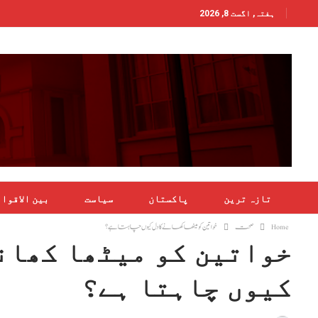
ہفتہ, اگست 8, 2026
تازہ ترین
پاکستان
سیاست
بین الاقوا
Home
صحت
خواتین کو میٹھا کھانے کا دل کیوں چاہتا ہے؟
خواتین کو میٹھا کھان
کیوں چاہتا ہے؟