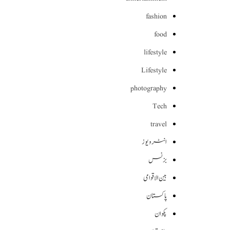
fashion
food
lifestyle
Lifestyle
photography
Tech
travel
انٹرویوز
بزنس
بین الاقوامی
پاکستان
پکوان