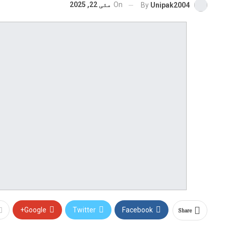
On
مئی 22, 2025
By
Unipak2004
Share
Google+
Twitter
Facebook