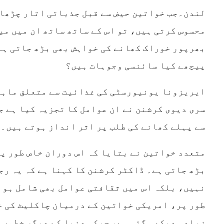
لندن۔جب خواتین حیض سے قبل جذباتی اتار چڑھاو
محسوس کرتی ہیں، تو اس کے ساتھ ساتھ ان میں می
بھرپور خوراک کھانے کی خواہش بھی بڑھ جاتی ہے
پیچھے کیا سائنسی وجوہات ہیں؟
ایریزونا یونیورسٹی کی غذائیت سے متعلق ماہر
سری دیوی کرشنن نے ان عوامل کا تجزیہ کیا ہے ج
سے پہلے کھانے کی طلب پر اثر انداز ہوتے ہیں۔
متعدد خواتین نے بتایا کہ اس دوران خاص طور پ
بڑھ جاتی ہے۔ ڈاکٹر کرشنن کا کہنا ہے کہ یہ ر
نہیں، بلکہ اس میں ثقافتی عوامل بھی شامل ہو 
طور پر، امریکی خواتین کے درمیان چاکلیٹ کی خ
زیادہ دیکھی گئی ہے، جبکہ دنیا کے دیگر خطوں 