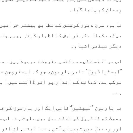
رجحان کم پایا گیا۔
تاہم، سری دیوی کرشنن کے مطابق بیشتر خواتین
میٹھے کھانے کی خواہش کا اظہار کرتی ہیں، چاہ
دیگر میٹھی اشیاء۔
اس حوالے سے کچھ سائنسی مفروضے موجود ہیں۔ ما
"ایسٹراڈیول” نامی ہارمون، جو کہ ایسٹروجن سے
مرکب ہے، کھانے کے انداز پر اثر ڈالنے میں اہ
ہے۔
یہ ہارمون "لیپٹین” نامی ایک اور ہارمون کو فع
بھوک کو کنٹرول کرنے کے عمل میں ملوث ہے۔ اس س
اور ردعمل میں تبدیلی آتی ہے۔ البتہ، ان اثرا