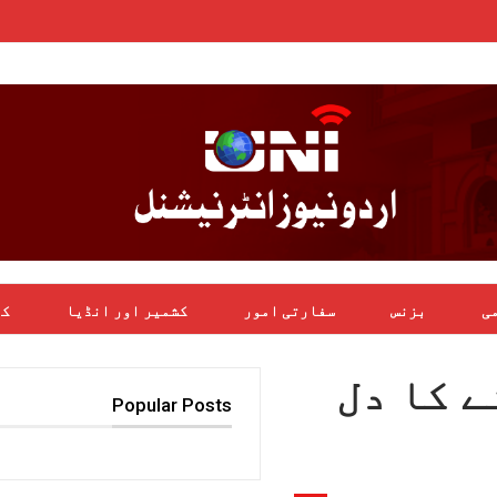
می
بزنس
سفارتی امور
کشمیر اور انڈیا
کھ
ے کا دل
Popular Posts