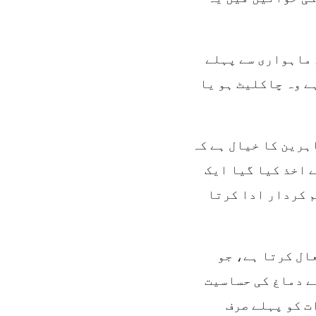
 ماہواری سے پہلے
ے وہ چاکلیٹ ہو یا
ہرین کا خیال ہے کہ
 اخذ کیا گیا ایک
م کردار ادا کرتا
ال کرتا ہے، جو
ے دماغ کی حساسیت
ت کو پہلے صرف