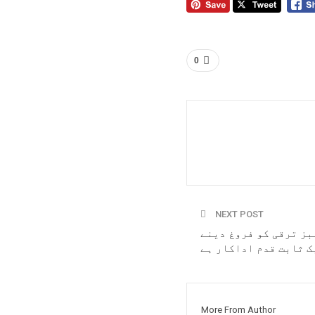
0
NEXT POST
بز ترقی کو فروغ دینے
ک ثابت قدم اداکار ہے
More From Author