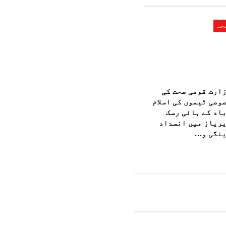
حت
ارت قومی صحت کی
وصی ٹیموں کی اسلام
اد کے ہائی رسک
ریاز میں انسداد
نگی و…