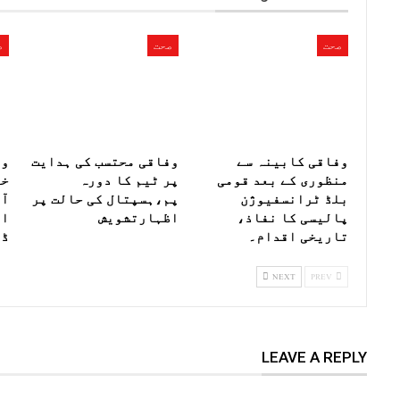
صحت
صحت
ص
وفاقی کابینہ سے
وفاقی محتسب کی ہدایت
وز
منظوری کے بعد قومی
پر ٹیم کا دورہ
خص
بلڈ ٹرانسفیوژن
پم،ہسپتال کی حالت پر
آب
پالیسی کا نفاذ،
اظہارتشویش
ای
تاریخی اقدام۔
ڈی
NEXT
PREV
LEAVE A REPLY