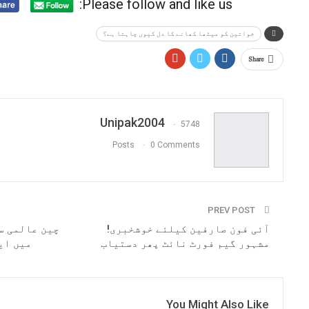
Please follow and like us:
خواتین کو میٹھا کھانے کا دل کیوں چاہتا ہے؟
Share
Unipak2004
5748
Posts
0 Comments
PREV POST
آئی فون صارفین کیلئے خوشخبری!
چین عالمی س
مشہور گیم فورٹ نائٹ پھر دستیاب
میں ای
You Might Also Like