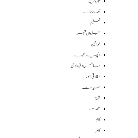
تازہ ترین
تعارف
تعلیم
جڑواں شہر
خواتین
دلچسپ و عجیب
سائنس وٹیکنالوجی
سفارتی امور
سیاست
شوبز
صحت
کالم
کالمز