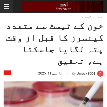
Home
صحت
خون کے ٹیسٹ سے متعدد
کینسرز کا قبل از وقت
پتہ لگایا جاسکتا
ہے، تحقیق
صحت
On
مئی 11, 2025
By
Unipak2004