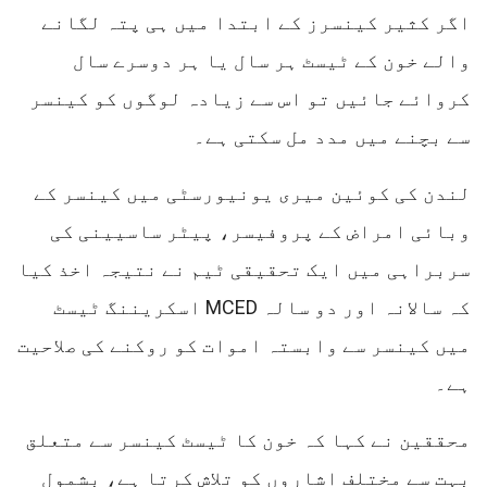
اگر کثیر کینسرز کے ابتدا میں ہی پتہ لگانے
والے خون کے ٹیسٹ ہر سال یا ہر دوسرے سال
کروائے جائیں تو اس سے زیادہ لوگوں کو کینسر
سے بچنے میں مدد مل سکتی ہے۔
لندن کی کوئین میری یونیورسٹی میں کینسر کے
وبائی امراض کے پروفیسر، پیٹر ساسیینی کی
سربراہی میں ایک تحقیقی ٹیم نے نتیجہ اخذ کیا
کہ سالانہ اور دو سالہ MCED اسکریننگ ٹیسٹ
میں کینسر سے وابستہ اموات کو روکنے کی صلاحیت
ہے۔
محققین نے کہا کہ خون کا ٹیسٹ کینسر سے متعلق
بہت سے مختلف اشاروں کو تلاش کرتا ہے، بشمول