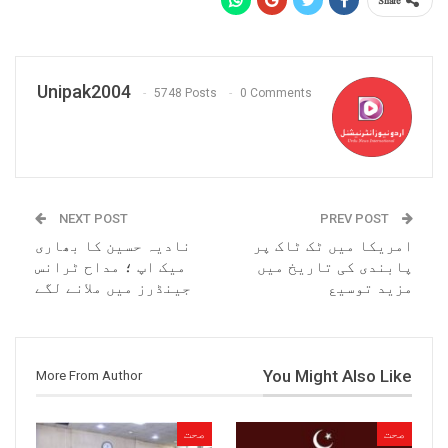
Share
Unipak2004
5748 Posts
0 Comments
NEXT POST
PREV POST
امریکا میں ٹک ٹاک پر
نادیہ حسین کا بھاری
پابندی کی تاریخ میں
میک اپ ؛ مداح ٹرانس
مزید توسیع
جینڈرز میں ملانے لگے
You Might Also Like
More From Author
صحت
صحت