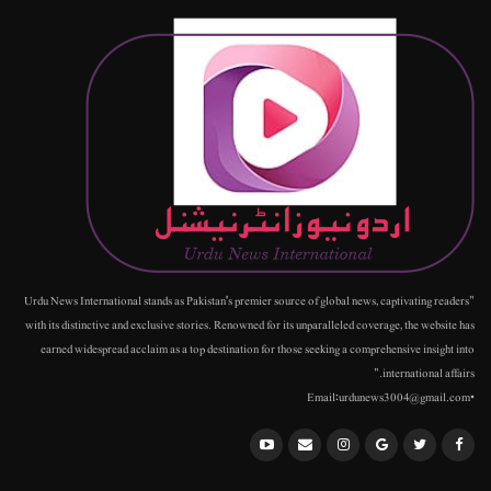
"Urdu News International stands as Pakistan's premier source of global news, captivating readers
with its distinctive and exclusive stories. Renowned for its unparalleled coverage, the website has
earned widespread acclaim as a top destination for those seeking a comprehensive insight into
international affairs."
•Email:urdunews3004@gmail.com