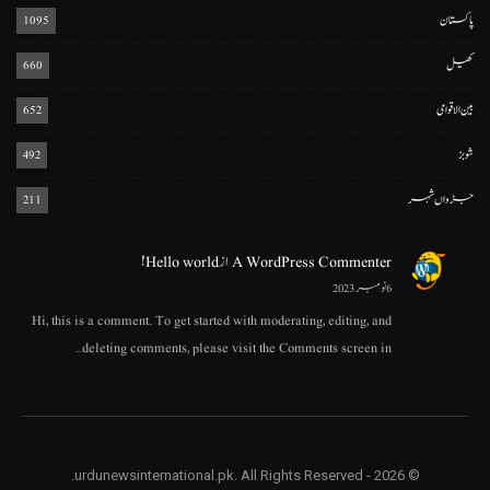
پاکستان
1095
کھیل
660
بین الاقوامی
652
شوبز
492
جڑواں شہر
211
A WordPress Commenter
از
Hello world!
6 نومبر 2023
Hi, this is a comment. To get started with moderating, editing, and
deleting comments, please visit the Comments screen in…
© 2026 - urdunewsinternational.pk. All Rights Reserved.