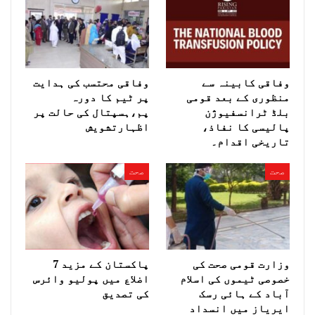
وفاقی کابینہ سے
وفاقی محتسب کی ہدایت
منظوری کے بعد قومی
پر ٹیم کا دورہ
بلڈ ٹرانسفیوژن
پم،ہسپتال کی حالت پر
پالیسی کا نفاذ،
اظہارتشویش
تاریخی اقدام۔
صحت
صحت
وزارت قومی صحت کی
پاکستان کے مزید 7
خصوصی ٹیموں کی اسلام
اضلاع میں پولیو وائرس
آباد کے ہائی رسک
کی تصدیق
ایریاز میں انسداد