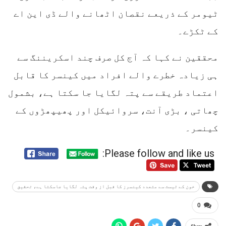
ٹیومر کے ذریعے نقصان اٹھانے والے ڈی این اے
کے ٹکڑے۔
محققین نے کہا کہ آج کل صرف چند اسکریننگ سے
ہی زیادہ خطرے والے افراد میں کینسر کا قابل
اعتماد طریقے سے پتہ لگایا جا سکتا ہے، بشمول
چھاتی ، بڑی آنت، سروائیکل اور پھیپھڑوں کے
کینسر۔
Please follow and like us:
خون کے ٹیسٹ سے متعدد کینسرز کا قبل از وقت پتہ لگایا جاسکتا ہے، تحقیق
0