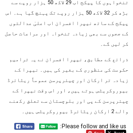
تنخواہوں کا پیکج اب 29 لاکھ 50 ہزار روپے سے
بڑھ کر 32 لاکھ 50 ہزار روپے تک پہنچ گیا ہے۔ اس
پیکج کے ساتھ نیپرا افسران اب اعلیٰ عدالتوں
کے ججوں سے بھی زیادہ تنخواہ اور مراعات حاصل
کر لیں گے۔
ذرائع کے مطابق، نیپرا افسران نے یہ ترامیم
حکومت کی منظوری کے بغیر کی ہیں۔ نیپرا کے
زیادہ تر ارکان اور چیئرپرسن عموماً ریٹائرڈ
بیوروکریٹس ہوتے ہیں، اور اس وقت نیپرا کے
چیئرپرسن کے پی اور بلوچستان سے تعلق رکھنے
والے 2 ارکان ریٹائرڈ بیوروکریٹس ہیں۔
Please follow and like us: