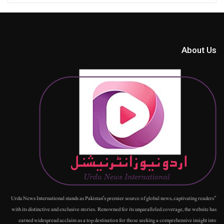
About Us
"Urdu News International stands as Pakistan's premier source of global news, captivating readers
with its distinctive and exclusive stories. Renowned for its unparalleled coverage, the website has
earned widespread acclaim as a top destination for those seeking a comprehensive insight into