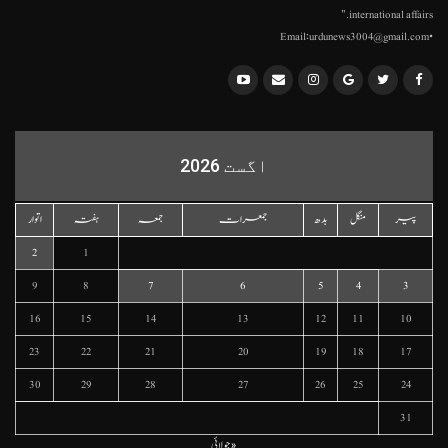
international affairs."
•Email:urdunews3004@gmail.com
اگست 2026
پیر
منگل
بدھ
جمعرات
جمعہ
ہفتہ
اتوار
2
1
9
8
7
6
5
4
3
16
15
14
13
12
11
10
23
22
21
20
19
18
17
30
29
28
27
26
25
24
31
« جولائی