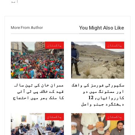
آمد
You Might Also Like
More From Author
پاکستان
پاکستان
سکیورٹی فورسز کی واشک
عمران خان کی تین سالہ
اور مستونگ میں دو
قید کے خلاف پی ٹی آئی
کارروائیاں، 12
کا ملک بھر میں احتجاج
دہشتگرد جہنم واصل
پاکستان
پاکستان