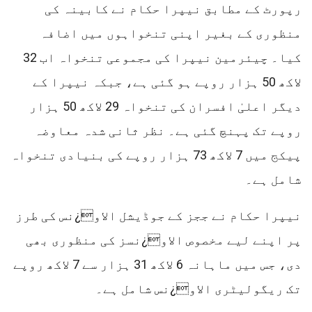
رپورٹ کے مطابق نیپرا حکام نے کابینہ کی
منظوری کے بغیر اپنی تنخواہوں میں اضافہ
کیا۔ چیئرمین نیپرا کی مجموعی تنخواہ اب 32
لاکھ 50 ہزار روپے ہو گئی ہے، جبکہ نیپرا کے
دیگر اعلیٰ افسران کی تنخواہ 29 لاکھ 50 ہزار
روپے تک پہنچ گئی ہے۔ نظر ثانی شدہ معاوضہ
پیکج میں 7 لاکھ 73 ہزار روپے کی بنیادی تنخواہ
شامل ہے۔
نیپرا حکام نے ججز کے جوڈیشل الاو¿نس کی طرز
پر اپنے لیے مخصوص الاو¿نسز کی منظوری بھی
دی، جس میں ماہانہ 6 لاکھ 31 ہزار سے 7 لاکھ روپے
تک ریگولیٹری الاو¿نس شامل ہے۔