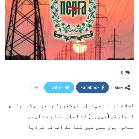
0
Share
Twitter
Facebook
اسلام آباد ۔نیشنل الیکٹریک پاور ریگولیٹری
اتھارٹی (نیپرا) کے اعلیٰ حکام نے اپنی
تنخواہوں میں تین گنا تک اضافہ کردیا