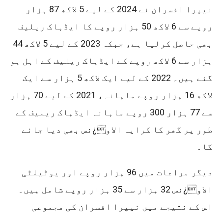
نیپرا افسران نے 2024 کے لیے 5 لاکھ 87 ہزار
روپے سے 6 لاکھ 50 ہزار روپے کا ایڈہاک ریلیف
بھی حاصل کرلیا ہے، جبکہ 2023 کے لیے 5 لاکھ 44
ہزار سے 6 لاکھ روپے کے ایڈہاک ریلیف کے اہل ہو
گئے ہیں۔ 2022 کے لیے ایک لاکھ 5 ہزار سے ایک
لاکھ 16 ہزار روپے ماہانہ، 2021 کے لیے 70 ہزار
سے 77 ہزار 300 روپے ماہانہ ایڈہاک ریلیف کے
طور پر گھر کا کرایہ الاو¿نس بھی دیا جائے
گا۔
دیگر مراعات میں 96 ہزار روپے اور یوٹیلٹی
الاو¿نس 32 ہزار سے 35 ہزار روپے شامل ہیں۔
اس کے نتیجے میں نیپرا افسران کی مجموعی