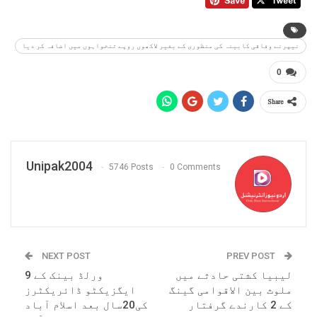
نیپرنے وفاقی کابینہ کی منظوری کے بغیر لاکھوں روپے تنخواہوں میں اضافہ کر دیا
0
Share
Unipak2004
5746 Posts
0 Comments
NEXT POST
PREV POST
لیبیا کشتی حادثے میں
ورلڈ بینک کے 9
ملوث بین الاقوامی گینگ
ایگزیکٹو ڈائریکٹرز
کے 2 کارندے گرفتار
کی20سال بعد اسلام آباد