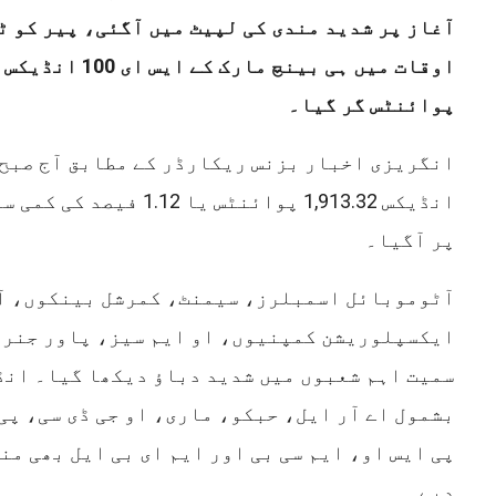
آغاز پر شدید مندی کی لپیٹ میں آگئی، پیر کو 
پوائنٹس گر گیا۔
پر آگیا۔
آٹوموبائل اسمبلرز، سیمنٹ، کمرشل بینکوں، آ
ایکسپلوریشن کمپنیوں، او ایم سیز، پاور جنری
سمیت اہم شعبوں میں شدید دباؤ دیکھا گیا۔ انڈ
بشمول اے آر ایل، حبکو، ماری، او جی ڈی سی، پی 
پی ایس او، ایم سی بی اور ایم ای بی ایل بھی من
دیے۔