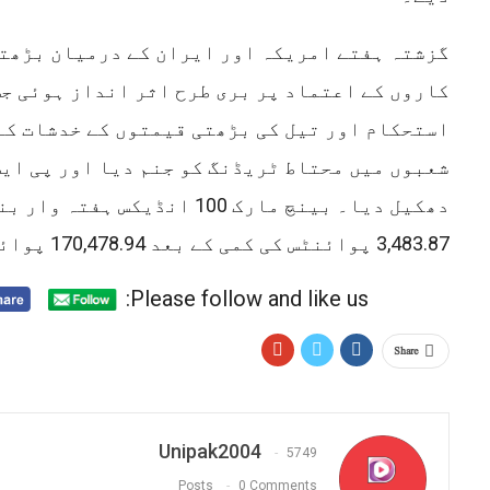
گزشتہ ہفتے امریکہ اور ایران کے درمیان بڑھت
کاروں کے اعتماد پر بری طرح اثر انداز ہوئی جس
استحکام اور تیل کی بڑھتی قیمتوں کے خدشات کے
شعبوں میں محتاط ٹریڈنگ کو جنم دیا اور پی ایس
3,483.87 پوائنٹس کی کمی کے بعد 170,478.94 پوائنٹس پر بند ہوا۔
Please follow and like us:
Share
Unipak2004
5749
Posts
0 Comments