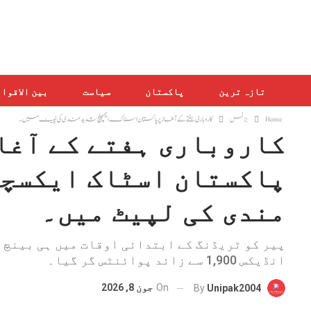
تازہ ترین
پاکستان
سیاست
بین الاقوا
Home
بزنس
کاروباری ہفتے کے آغاز پر پاکستان اسٹاک ایکسچینج شدید مندی کی لپیٹ میں۔
کاروباری ہفتے کے آغا
پاکستان اسٹاک ایکسچی
مندی کی لپیٹ میں۔
انڈیکس 1,900 سے زائد پوائنٹس گر گیا۔
On
جون 8, 2026
By
Unipak2004