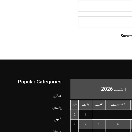
Save m
Popular Categories
اگست 2026
تازہ ترین
جمعرات
جمعہ
ہفتہ
اتوار
پاکستان
2
1
کھیل
9
8
7
6