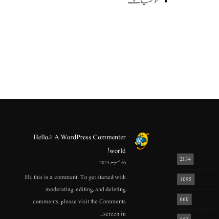
موسمیات
A WordPress Commenter
از
Hello
world!
2134
6 نومبر 2023
Hi, this is a comment. To get started with
1095
moderating, editing, and deleting
660
comments, please visit the Comments
screen in…