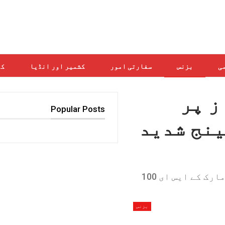
می
بزنس
سفارتی امور
کشمیر اور انڈیا
کھ
ز پر
Popular Posts
نج شدید
پیر کو ٹریڈنگ کے ابتدائی اوقات میں ہی بینچ مارک کے ایس ای 100
بزنس