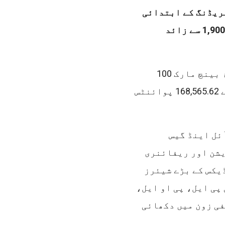
ٹریڈنگ کے ابتدائی
اوقات میں ہی بینچ مارک کے ایس ای 100 انڈیکس 1,900 سے زائد
انگریزی اخبار بزنس ریکارڈر کے مطابق آج صبح بینچ مارک 100
انڈیکس 1,913.32 پوائنٹس یا 1.12 فیصد کی کمی سے 168,565.62 پوائنٹس
ئل اینڈ گیس
شن اور ریفائنری
یکس کے بڑے شیئرز
پی ایل، پی او ایل،
فی زون میں دکھائی