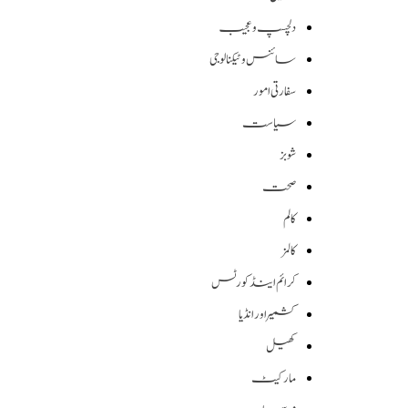
دلچسپ و عجیب
سائنس وٹیکنالوجی
سفارتی امور
سیاست
شوبز
صحت
کالم
کالمز
کرائم اینڈ کورٹس
کشمیر اور انڈیا
کھیل
مارکیٹ