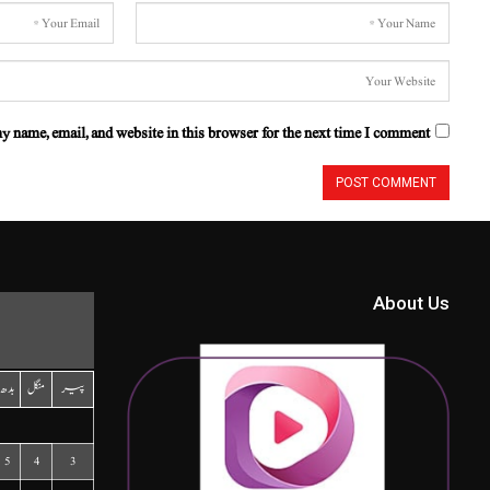
y name, email, and website in this browser for the next time I comment.
About Us
پیر
منگل
بدھ
5
4
3