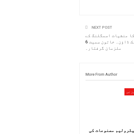
NEXT POST
کا منشیات اسمگلنگ کے
خلاف کریک ڈاؤن۔ خاتون سمیت 6
ملزمان گرفتار۔
More From Author
زنس
ٹرولیم مصنوعات کی