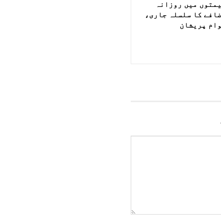
متوں میں روزانہ
افے کا سلسلہ جاری،
ام پریشان