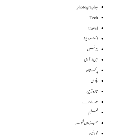
photography
Tech
travel
انٹرویوز
بزنس
بین الاقوامی
پاکستان
پکوان
تازہ ترین
تعارف
تعلیم
جڑواں شہر
خواتین