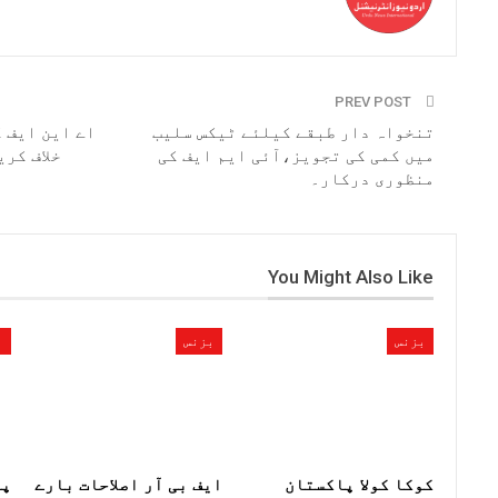
PREV POST
تنخواہ دار طبقے کیلئے ٹیکس سلیب
اے این ایف 
میں کمی کی تجویز،آئی ایم ایف کی
منظوری درکار۔
You Might Also Like
بزنس
بزنس
ب
کوکا کولا پاکستان
ایف بی آر اصلاحات بارے
پی