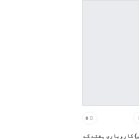
0
) کاروباری ہفتے کے