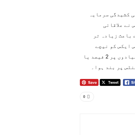
ی کشیدگی سرمایہ
 نے علاقائی
 باعث زیادہ تر
 ایکس کو نیچے
دھکیل دیا۔ بینچ مارک 100 انڈیکس ہفتہ وار بنیادوں پر 2 فیصد یا
0