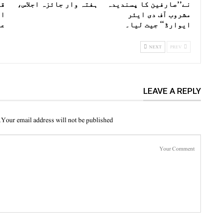
نے’’صارفین کا پسندیدہ
ہفتہ وار جائزہ اجلاس،
قی
مشروب آف دی ایئر
اض
ایوارڈ‘‘ جیت لیا۔
عو
NEXT
PREV
LEAVE A REPLY
Your email address will not be published.