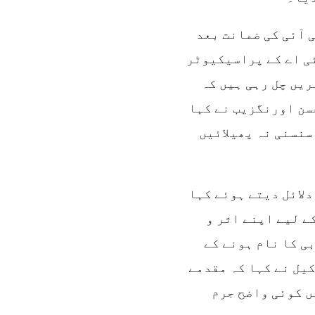
 آئی کی ضمانت بعد
ی اے کے پراسیکیوٹر
ریں چل رہی ہیں کہ
سن اورنگزیب نے کہا
سنسنی نہ پھیلائیں
دلائل دیتے ہوئے کہا
ے لیے اپنے اثر و
بی کا نام ہونے کے
یل نے کہا کہ مقدمے
ں کوئی واضح جرم