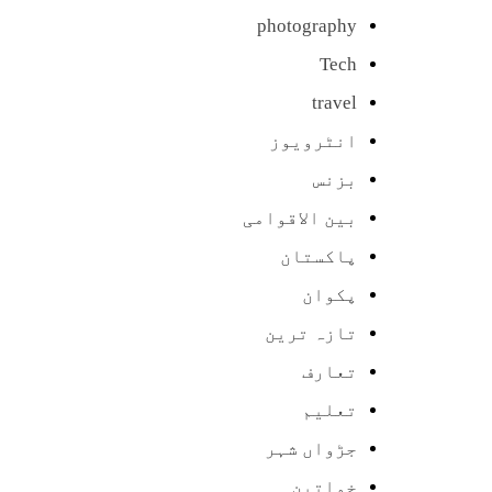
photography
Tech
travel
انٹرویوز
بزنس
بین الاقوامی
پاکستان
پکوان
تازہ ترین
تعارف
تعلیم
جڑواں شہر
خواتین