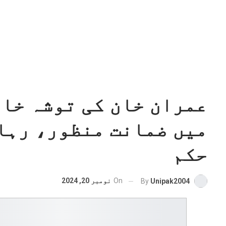
عمران خان کی توشہ خان
میں ضمانت منظور، رہا
حکم
On
نومبر 20, 2024
By
Unipak2004