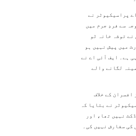
اے پراسیکیوٹر نے
جہ سے فردِ جرم میں
 نے توشہ خانہ ٹو
ٹ میں پیش نہیں ہو
ی ہے۔ ایف آئی اے نے
مینہ لگانے والے
افسران کے خلاف
یکیوٹر نے بتایا کہ
ڈکٹ نہیں تھا، اور
 کی سفارش نہیں کی۔