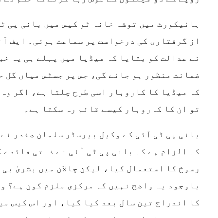
ہائیکورٹ میں توشہ خانہ ٹو کیس میں بانی پی ٹی
از گرفتاری کی درخواست پر سماعت ہوئی۔ ایف آئ
نے عدالت کو بتایا کہ میڈیا میں پہلے ہی یہ خب
ضمانت منظور ہو جائے گی، جس پر جسٹس میاں گل ح
کہ میڈیا کا کاروبار اسی طرح چلتا ہے، اگر وہ 
تو ان کا کاروبار کیسے قائم رہ سکتا ہے۔
بانی پی ٹی آئی کے وکیل بیرسٹر سلمان صفدر نے 
کہ الزام ہے کہ بانی پی ٹی آئی نے ذاتی فائدے ک
رسوخ کا استعمال کیا، لیکن چالان میں بشریٰ بی 
باوجود یہ واضح نہیں کہ مرکزی ملزم کون ہے؟ وک
کا اندراج تین سال بعد کیا گیا، اور اس کیس می