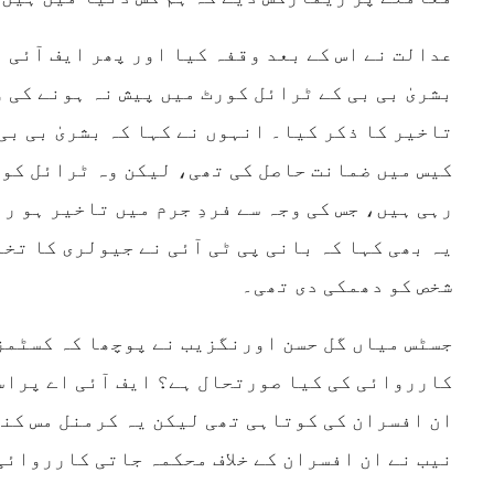
عدالت نے اس کے بعد وقفہ کیا اور پھر ایف آئی 
بشریٰ بی بی کے ٹرائل کورٹ میں پیش نہ ہونے کی و
تاخیر کا ذکر کیا۔ انہوں نے کہا کہ بشریٰ بی بی
کیس میں ضمانت حاصل کی تھی، لیکن وہ ٹرائل کور
رہی ہیں، جس کی وجہ سے فردِ جرم میں تاخیر ہو رہ
یہ بھی کہا کہ بانی پی ٹی آئی نے جیولری کا تخ
شخص کو دھمکی دی تھی۔
جسٹس میاں گل حسن اورنگزیب نے پوچھا کہ کسٹمز 
کارروائی کی کیا صورتحال ہے؟ ایف آئی اے پراس
ان افسران کی کوتاہی تھی لیکن یہ کرمنل مس کن
نیب نے ان افسران کے خلاف محکمہ جاتی کارروائی