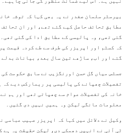
نہیں ہے۔ اس لیے ضمانت منظور کی جانی چاہیے۔
بیرسٹر سلمان صفدر نے یہ بھی کہا کہ توشہ خانہ
مطابق تحائف حاصل کیے گئے تھے، اور ان تحائف 
گئی تھی، وہ پالیسی کے مطابق ادا کی گئی تھی۔ 
کہ کسٹم اور اپریزر کی طرف سے طے کردہ قیمت پر
گئے اور اب، ساڑھے تین سال بعد، بیانات بدلے 
جسٹس میاں گل حسن اورنگزیب نے سابق حکومت کی 
تفصیلات چھپانے کی پالیسی پر ریمارکس دیے کہ 
خانہ کی تفصیلات عوام سے چھپاتی تھی اور ہم نے 
معلومات مانگی لیکن وہ ہمیں نہیں دی گئیں۔
وکیل نے دلائل میں کہا کہ اپریزر صہیب عباسی نے
ٹی آئی نے انہیں دھمکی دی، لیکن حقیقت یہ ہے ک