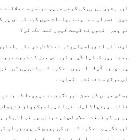
اور بشریٰ بی بی کی کبھی صہیب عباسی سے ملاقات 
تین افسران نے اپنے بیانات میں کہا کہ ان پر ک
تو پھر انہوں نے قیمت کیوں غلط لگائی؟
ایف آئی اے پراسیکیوٹر نے دلائل دیے کہ بلغاری
جمع نہیں کرایا گیا، اور اس عمل کے ذریعے ریا
پہنچایا گیا۔ انہوں نے کہا کہ بانی پی ٹی آئی 
اس موقع سے فائدہ اٹھایا۔
جسٹس میاں گل حسن اورنگزیب نے پوچھا کہ بانی پ
فائدہ پہنچا؟ ایف آئی اے پراسیکیوٹر نے جواب د
بی بی کو فائدہ ملا، اس لیے بانی پی ٹی آئی کو 
اورنگزیب نے کہا کہ ان کی بیوی کی چیزیں ان کی
معاملے پر ریمارکس دیے کہ ہم کس دنیا میں ہیں