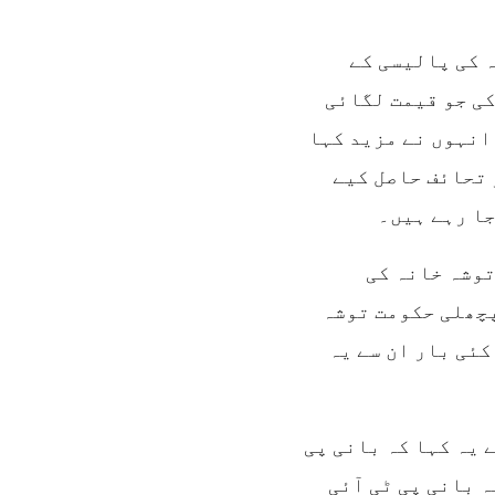
 کی پالیسی کے
کی جو قیمت لگائی
انہوں نے مزید کہا
 تحائف حاصل کیے
جا رہے ہیں۔
توشہ خانہ کی
پچھلی حکومت توشہ
کئی بار ان سے یہ
 یہ کہا کہ بانی پی
ہ بانی پی ٹی آئی