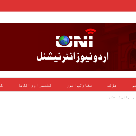
می
بزنس
سفارتی امور
کشمیر اور انڈیا
کھ
، رہائی کا حکم