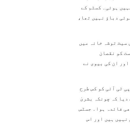
نہیں ہوئی۔ کسٹم کے
وئی دباؤ نہیں تھا،
 سیٹ توشہ خانہ میں
ست کو نقصان
اور ان کی بیوی نے
ی ٹی آئی کو کس طرح
یا کہ چونکہ بشریٰ
بھی فائدہ ہوا۔ جسٹس
 نہیں ہیں اور اس
۔