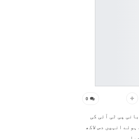
0
انی پی ٹی آئی کی
وئے انہیں دس لاکھ
دیا۔