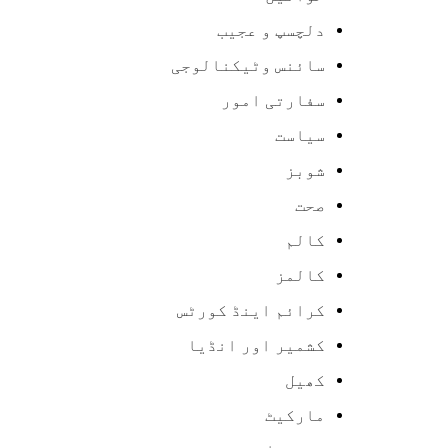
دلچسپ و عجیب
سائنس وٹیکنالوجی
سفارتی امور
سیاست
شوبز
صحت
کالم
کالمز
کرائم اینڈ کورٹس
کشمیر اور انڈیا
کھیل
مارکیٹ