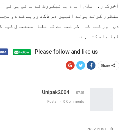
آخرکار، اسلام آباد ہائیکورٹ نے بانی پی ٹی آ
منظور کرتے ہوئے انہیں دس لاکھ روپے کے دو مچل
دی اور کہا کہ اگر ضمانت کا غلط استعمال کیا گ
لیا جا سکتا ہے۔
Please follow and like us:
Share
Unipak2004
5745
Posts
0 Comments
PREV POST