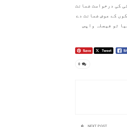
ئی کی درخواست ضمانت
کوں کے عوض ضمانت دے
یا تو فیصلہ واپس
0
NEXT POST