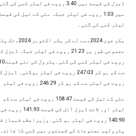
ڈیزل کی قیمت میں 3.40 روپے فی لیٹر ک
لیٹر کمی کی گئی۔
یکم جون 2024ءسے لے
روپے فی لیٹر سے کم ہو کر 246.29 روپے فی لیٹر ہو گئی
لیٹر اور لائٹ ڈیزل آئ
140.90 روپے فی لیٹر ہو گئی۔وزیراعظم شہباز 
پٹرولیم مصنوعات کی قیمتوں میں کمی کا فائدہ 