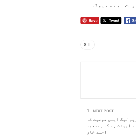
رات بجے سے ہوگا
0
NEXT POST
یم لیگ اپنی نوعیت کا
 ایونٹ ہو گا , مسعود
احمد خان