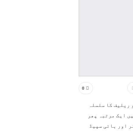
0
و ریلیف کا سلسلہ
ں ایک مرتبہ پھر
یں 2.07 روپے فی لیٹر اور ہائی سپیڈ