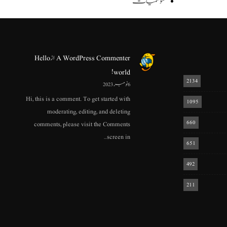
موسمیات
A WordPress Commenter
از
Hello
world!
2134
6 نومبر 2023
Hi, this is a comment. To get started with
1095
moderating, editing, and deleting
660
comments, please visit the Comments
screen in…
651
492
211