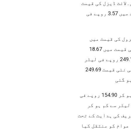
می کی گئی۔لائٹ ڈیزل کی قیمت
میں 1.03 روپے فی لیٹر جبکہ مٹی کے تیل کی قیمت میں 3.57 روپے فی
 کر یکم اکتوبر 2024ءتک پٹرول کی قیمت میں
مجموعی طور پر 21.23 روپے فی لیٹر جبکہ ڈیزل کی قیمت میں 18.67
روپے فی لیٹر کمی کی گئی۔پٹرول کی نئی قیمت249.10 روپے فی لیٹر
سے کم ہو کر 247.03 روپے فی لیٹر ہوگئی۔ ڈیزل کی نئی قیمت 249.69
مٹی کے تیل کی قیمت 158.47 روپے فی لیٹر سے کم ہو کر 154.90 روپے فی
ل کی قیمت 141.93 روپے فی لیٹر سے کم ہو کر
شریف کی ہدایت کے تحت
عوام کو منتقل کیا