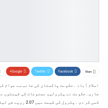
Share
Google+
Twitter
Facebook
اسلام آباد ۔حکومت پاکستان کی جانب سے عوام ک
جاری۔حکومت نے پٹرولیم مصنوعات کی قیمتوں می
کمی کر دی ۔پٹرول کی قیمت م