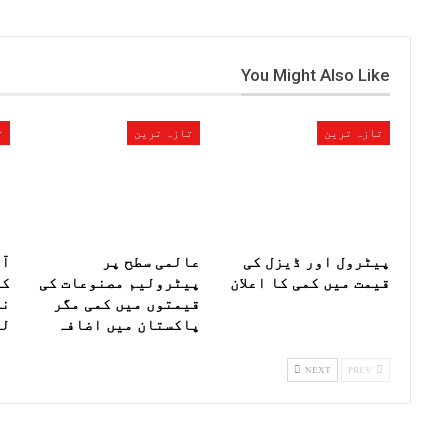
You Might Also Like
تازہ ترین
تازہ ترین
ت
پیٹرول اور ڈیزل کی
عالمی سطح پر
آز
قیمت میں کمی کا اعلان
پیٹرولیم مصنوعات کی
کا
قیمتوں میں کمی مگر
نے
پاکستان میں اضافہ
لی
NEXT
PREV