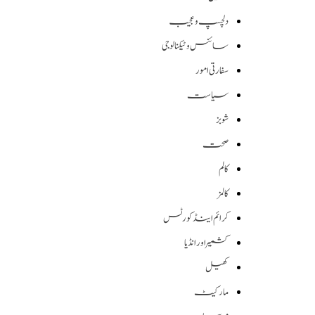
دلچسپ و عجیب
سائنس وٹیکنالوجی
سفارتی امور
سیاست
شوبز
صحت
کالم
کالمز
کرائم اینڈ کورٹس
کشمیر اور انڈیا
کھیل
مارکیٹ