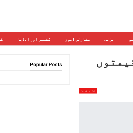
می
بزنس
سفارتی امور
کشمیر اور انڈیا
کھ
یمتوں
Popular Posts
تازہ ترین