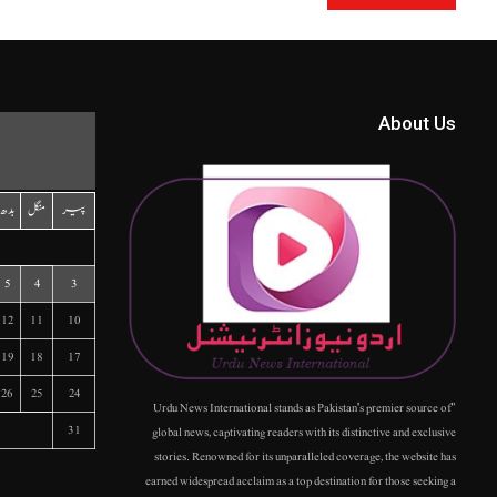
About Us
پیر
منگل
بدھ
5
4
3
12
11
10
19
18
17
26
25
24
"Urdu News International stands as Pakistan's premier source of
31
global news, captivating readers with its distinctive and exclusive
stories. Renowned for its unparalleled coverage, the website has
earned widespread acclaim as a top destination for those seeking a