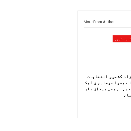
More From Author
ازہ ترین
اد کشمیر انتخابات
 دوسرا مرحلہ، ن لیگ
 یہاں بھی میدان مار
ا،