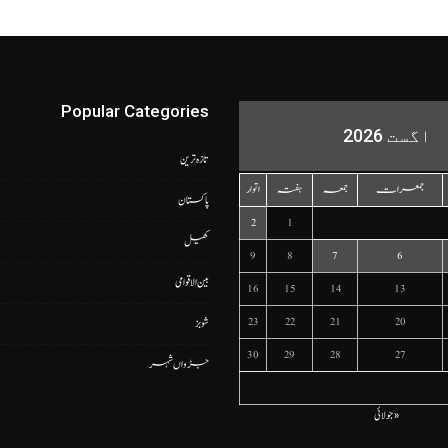
Popular Categories
اگست 2026
تازہ ترین
جمعرات
جمعہ
ہفتہ
اتوار
پاکستان
2
1
کھیل
9
8
7
6
بین الاقوامی
16
15
14
13
23
22
21
20
شوبز
30
29
28
27
جڑواں شہر
« جولائی