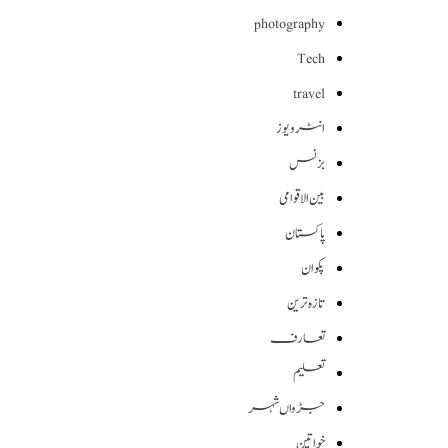
photography
Tech
travel
انٹرویوز
بزنس
بین الاقوامی
پاکستان
پکوان
تازہ ترین
تعارف
تعلیم
جڑواں شہر
خواتین