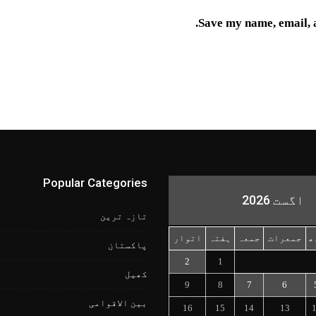
Save my name, email, a
Popular Categories
اگست 2026
تازہ ترین
ھ
جمعرات
جمعہ
ہفتہ
اتوار
پاکستان
2
1
کھیل
9
8
7
6
بین الاقوامی
16
15
14
13