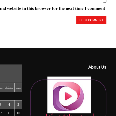
nd website in this browser for the next time I comment.
About Us
پیر
منگل
بد
5
4
3
12
11
10