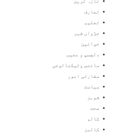
تازہ ترین
تعارف
تعلیم
جڑواں شہر
خواتین
دلچسپ و عجیب
سائنس وٹیکنالوجی
سفارتی امور
سیاست
شوبز
صحت
کالم
کالمز