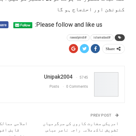
کنونشن اور احتجاج ہو گا
Please follow and like us:
#rawalpindi
#islamabad
Share
Unipak2004
5745
Posts
0 Comments
PREV POST
امریکی سفارت کاروں کی سرگرمیاں
اسلامی ممالک
تشویش ناک،علامہ راجہ ناصر عباس
قابض افو