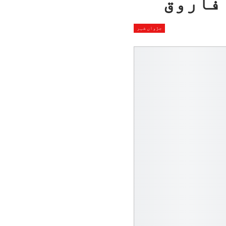
فاروق
جڑواں شہر