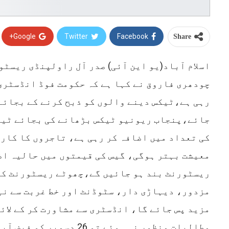
Google+
Twitter
Facebook
Share
اسلام آباد(یو این آئی) صدر آل راولپنڈی ریسٹ
چودھری فاروق نے کہا ہے کہ حکومت فوڈ انڈسٹری
رہی ہے،ٹیکس دینے والوں کو ذبح کرنے کے بجائے
جائے،پنجاب ریونیو ٹیکس بڑھانے کی بجائے ٹیک
کی تعداد میں اضافہ کر رہی ہے، تاجروں کا کارو
معیشت بہتر ہوگی، گیس کی قیمتوں میں حالیہ اض
ریسٹورنٹ بند ہو جائیں گے،چھوٹے ریسٹورنٹ کی
مزدور، دیہاڑی دار، سٹوڈنٹ اور خط غربت سے نیچ
مزید پس جائے گا، انڈسٹری سے مشاورت کر کے لائ
مطالبات منظور نہ ہوئے تو 26 دسم