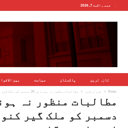
جمعہ, اگست 7, 2026
تازہ ترین
پاکستان
سیاست
بین الاقوا
Home
جڑواں شہر
مطالبات منظور نہ ہونے پر 26 دسمبر کو ملک گیر کنونشن اور احتجاج ہو گا،چودھری فاروق
دسمبر کو ملک گیر کنو