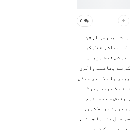
0
ورنٹ ایسوسی ایشن
 کا معاشی قتل کر
 ٹیکس نیٹ بڑھایا
س سے بھاگنے والوں
بار چلے گا تو ملکی
افے کے بعد چھوٹے
 بندش سے مسافر،
ے رہنے والا شہری
حہ عمل بنایا جائے،
بر کو فیض آباد میں ملک گیر