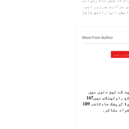
م کا قتل عام رکوانے
 برادری پر زور دیں۔
اعظم انوارالحق کاکڑ
More From Author
ڑواں شہر
د کے تین دنوں میں
ضلع راولپنڈی میں167
روڈ ٹریفک حادثات، 189
راد متاثر۔