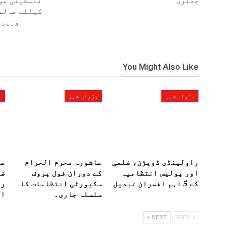
جعفری
فلسطینی عوا
کیلئے عالمی
وزیر 
You Might Also Like
جڑواں شہر
جڑواں شہر
ج
راولپنڈی ڈویژن، ضلعی
عاشورہ محرم الحرام
عی
اور پولیس انتظامیہ
کے دوران فول پروف
کے 5 اہم افسران تبدیل
سکیورٹی انتظامات کا
سلسلہ جاری۔
اف
NEXT
PREV