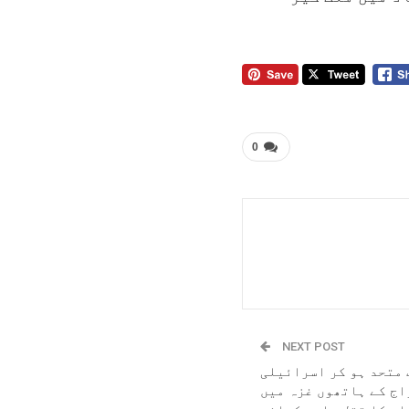
0
NEXT POST
 متحد ہو کر اسرائیلی
اج کے ہاتھوں غزہ میں