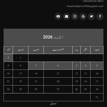
international affairs."
•Email:urdunews3004@gmail.com
اگست 2026
پیر
منگل
بدھ
جمعرات
جمعہ
ہفتہ
اتوار
2
1
9
8
7
6
5
4
3
16
15
14
13
12
11
10
23
22
21
20
19
18
17
30
29
28
27
26
25
24
31
« جولائی