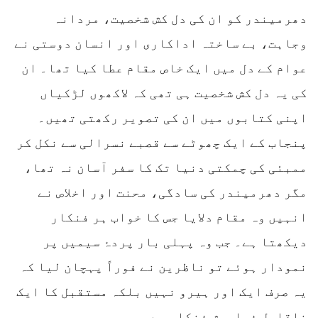
دھرمیندر کو ان کی دل کش شخصیت، مردانہ
وجاہت، بے ساختہ اداکاری اور انسان دوستی نے
عوام کے دل میں ایک خاص مقام عطا کیا تھا۔ ان
کی یہ دل کش شخصیت ہی تھی کہ لاکھوں لڑکیاں
اپنی کتابوں میں ان کی تصویر رکھتی تھیں۔
پنجاب کے ایک چھوٹے سے قصبے نسرالی سے نکل کر
ممبئی کی چمکتی دنیا تک کا سفر آسان نہ تھا،
مگر دھرمیندر کی سادگی، محنت اور اخلاص نے
انہیں وہ مقام دلایا جس کا خواب ہر فنکار
دیکھتا ہے۔ جب وہ پہلی بار پردۂ سیمیں پر
نمودار ہوئے تو ناظرین نے فوراً پہچان لیا کہ
یہ صرف ایک اور ہیرو نہیں بلکہ مستقبل کا ایک
ناقابلِ فراموش فنکار ہے۔