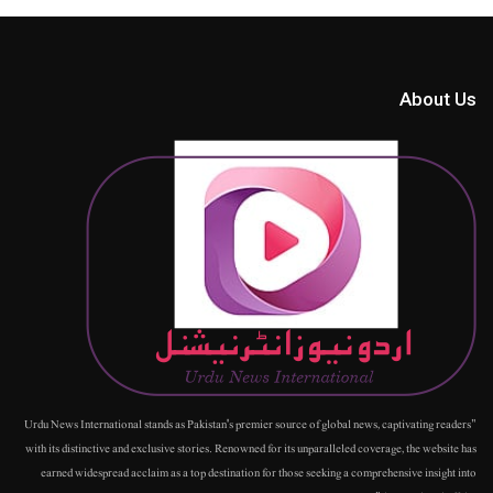
About Us
"Urdu News International stands as Pakistan's premier source of global news, captivating readers
with its distinctive and exclusive stories. Renowned for its unparalleled coverage, the website has
earned widespread acclaim as a top destination for those seeking a comprehensive insight into