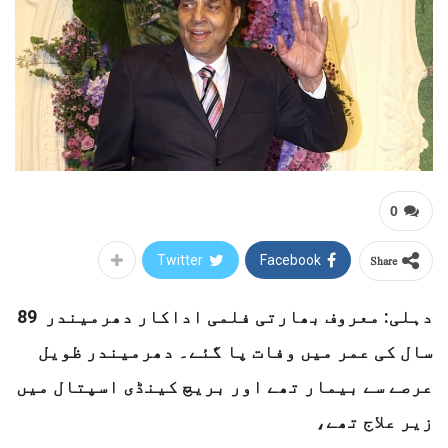
0
Share
Twitter
Facebook
دہلی: معروف بھارتی فلمی اداکار دھرمیندر 89
سال کی عمر میں وفات پا گئے۔ دھرمیندر ظویل
عرصے سے بیمار تھے اور بریچ کینڈی اسپتال میں
زیر علاج تھے،