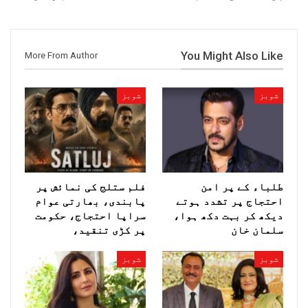
You Might Also Like
More From Author
شوبز
شوبز
طلباء کے پر امن
فلم ستلج کی نمائش پر
احتجاج پر تشدد ہوتے
پابندی، بھارتی عوام
دیکھ کر بہت دکھ ہوا،
سراپا احتجاج، حکومت
سلمان خان
پر کڑی تنقید،
شوبز
شوبز