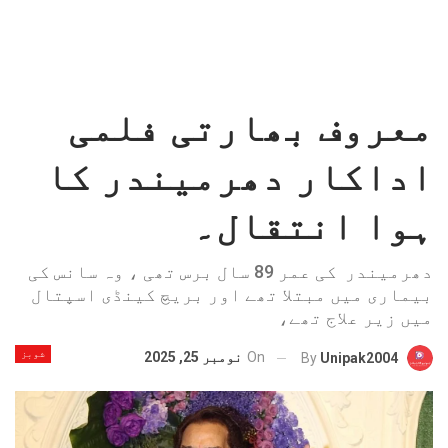
معروف بھارتی فلمی
اداکار دھرمیندر کا
ہوا انتقال۔
دھرمیندر کی عمر 89 سال برس تھی ، وہ سانس کی
بیماری میں مبتلا تھے اور بریچ کینڈی اسپتال
میں زیر علاج تھے،
شوبز
On
نومبر 25, 2025
By
Unipak2004