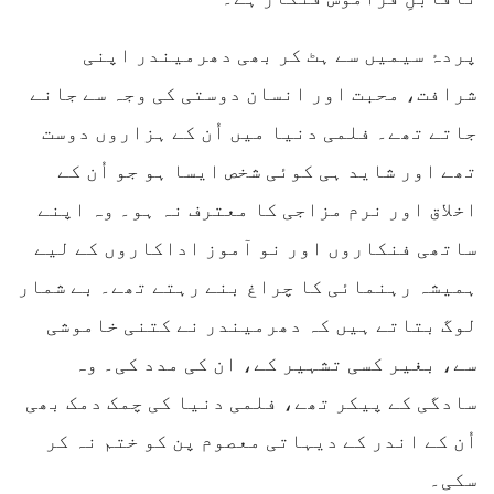
پردۂ سیمیں سے ہٹ کر بھی دھرمیندر اپنی
شرافت، محبت اور انسان دوستی کی وجہ سے جانے
جاتے تھے۔ فلمی دنیا میں اُن کے ہزاروں دوست
تھے اور شاید ہی کوئی شخص ایسا ہو جو اُن کے
اخلاق اور نرم مزاجی کا معترف نہ ہو۔ وہ اپنے
ساتھی فنکاروں اور نو آموز اداکاروں کے لیے
ہمیشہ رہنمائی کا چراغ بنے رہتے تھے۔ بے شمار
لوگ بتاتے ہیں کہ دھرمیندر نے کتنی خاموشی
سے، بغیر کسی تشہیر کے، ان کی مدد کی۔ وہ
سادگی کے پیکر تھے، فلمی دنیا کی چمک دمک بھی
اُن کے اندر کے دیہاتی معصوم پن کو ختم نہ کر
سکی۔