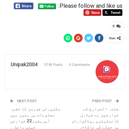
Please follow and like us:
0
Share
Unipak2004
5745 Posts
0 Comments
NEXT POST
PREV POST
فتنہ الخوارج کے
سکیورٹی فورسز کا خفیہ
خوارجین نے فیڈرل
معلومات پر بنوں میں
کانسٹبلری ہیڈکوارٹر
آپریشن،22 خوارجی
پر حملے کی ناکام۔
جہنم واصل ۔