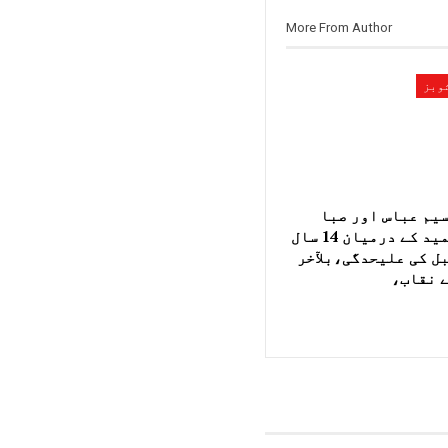
More From Author
وبز
یم عباس اور صبا
حمید کے درمیان 14 سال
ل کی علیحدگی،بلآخر
 نقاب،