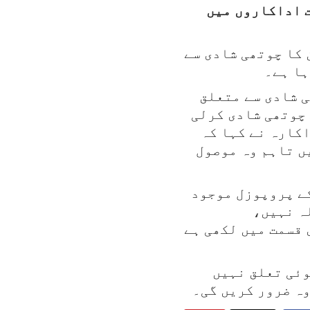
 اداکاروں میں
 کا چوتھی شادی سے
ہا ہے۔
ی شادی سے متعلق
 چوتھی شادی کرلی
اکارہ نے کہا کہ
ں تاہم وہ موصول
کے پروپوزل موجود
ہ نہیں،
 قسمت میں لکھی ہے
وئی تعلق نہیں
وہ ضرور کریں گی۔