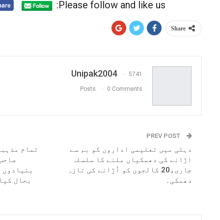
Please follow and like us:
Share
Unipak2004
5741
Posts
0 Comments
PREV POST
دہلی میں تعلیمی اداروں کو بم سے
تمام مذہبی
اڑانے کی دھمکیاں ملنے کا سلسلہ
صاحب 
جاری،20 کالجوں کو اُڑانے کی تازہ
بنیادوں پ
دھمکی۔
بحال کیا