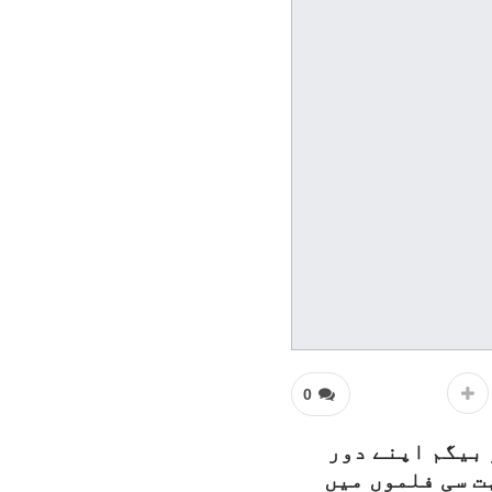
0
 بیگم اپنے دور
ت سی فلموں میں