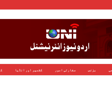
می
بزنس
سفارتی امور
کشمیر اور انڈیا
کھ