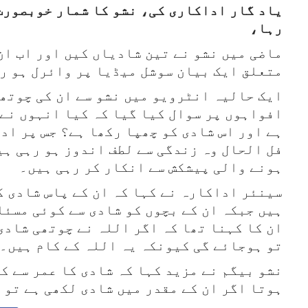
یاد گار اداکاری کی،
نشو کا شمار خوبصورت
رہا،
ماضی میں نشو نے تین شادیاں کیں اور اب ان
متعلق ایک بیان سوشل میڈیا پر وائرل ہو ر
ایک حالیہ انٹرویو میں نشو سے ان کی چوتھ
افواہوں پر سوال کیا گیا کہ کیا انہوں نے
ہے اور اس شادی کو چھپا رکھا ہے؟ جس پر اد
فل الحال وہ زندگی سے لطف اندوز ہو رہی ہی
ہونے والی پیشکش سے انکار کر رہی ہیں۔
سینئر اداکارہ نے کہا کہ ان کے پاس شادی 
ہیں جبکہ ان کے بچوں کو شادی سے کوئی مسئل
ان کا کہنا تھا کہ اگر اللہ نے چوتھی شادی
تو ہوجائے گی کیونکہ یہ اللہ کے کام ہیں۔
نشو بیگم نے مزید کہا کہ شادی کا عمر سے ک
ہوتا اگر ان کے مقدر میں شادی لکھی ہے تو 