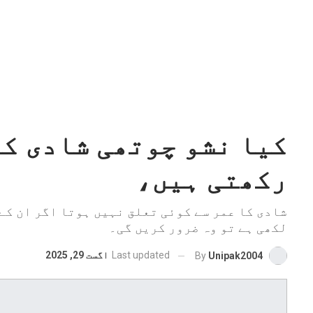
کیا نشو چوتھی شادی ک
رکھتی ہیں،
شادی کا عمر سے کوئی تعلق نہیں ہوتا اگر ان کے
لکھی ہے تو وہ ضرور کریں گی۔
Last updated
اگست 29, 2025
By
Unipak2004