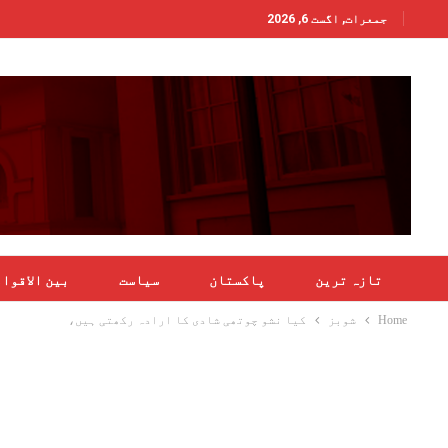
جمعرات, اگست 6, 2026
تازہ ترین
پاکستان
سیاست
بین الاقوا
Home
شوبز
کیا نشو چوتھی شادی کا ارادہ رکھتی ہیں،