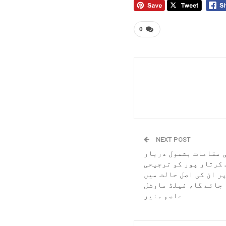
0
NEXT POST
 مقامات بشمول دربار
کرتار پور کو ترجیحی
ر ان کی اصل حالت میں
 جائے گا، فیلڈ مارشل
عاصم منیر