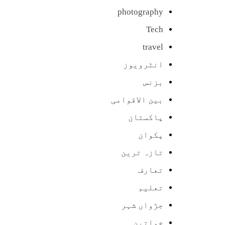
photography
Tech
travel
انٹرویوز
بزنس
بین الاقوامی
پاکستان
پکوان
تازہ ترین
تعارف
تعلیم
جڑواں شہر
خواتین