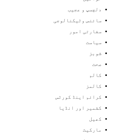
دلچسپ و عجیب
سائنس وٹیکنالوجی
سفارتی امور
سیاست
شوبز
صحت
کالم
کالمز
کرائم اینڈ کورٹس
کشمیر اور انڈیا
کھیل
مارکیٹ