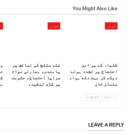
You Might Also Like
شوبز
شوبز
ش
طلباء کے پر امن
فلم ستلج کی نمائش پر
وس
احتجاج پر تشدد ہوتے
پابندی، بھارتی عوام
دیکھ کر بہت دکھ ہوا،
سراپا احتجاج، حکومت
قب
سلمان خان
پر کڑی تنقید،
بے
NEXT
PREV
LEAVE A REPLY