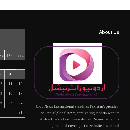
About Us
پیر
منگل
بد
5
4
3
12
11
10
19
18
17
26
25
24
"Urdu News International stands as Pakistan's premier
31
source of global news, captivating readers with its
distinctive and exclusive stories. Renowned for its
unparalleled coverage, the website has earned