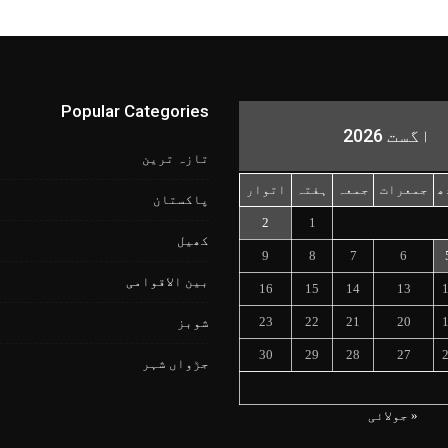
Popular Categories
اگست 2026
تازہ ترین
ھ
جمعرات
جمعہ
ہفتہ
اتوار
پاکستان
2
1
کھیل
9
8
7
6
بین الاقوامی
16
15
14
13
23
22
21
20
شوبز
30
29
28
27
جڑواں شہر
« جولائی