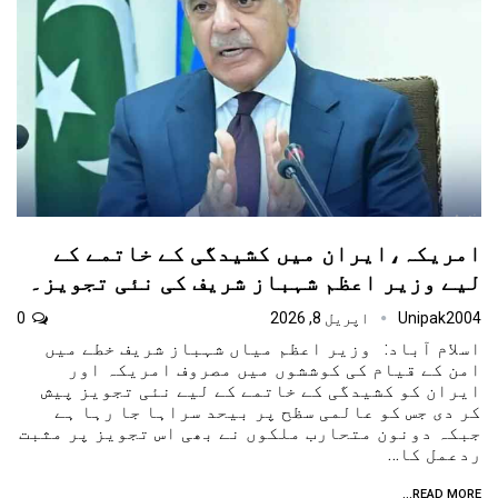
امریکہ،ایران میں کشیدگی کے خاتمے کے
لیے وزیر اعظم شہباز شریف کی نئی تجویز۔
Unipak2004
اپریل 8, 2026
0
اسلام آباد: وزیر اعظم میاں شہباز شریف خطے میں
امن کے قیام کی کوششوں میں مصروف امریکہ اور
ایران کو کشیدگی کے خاتمے کے لیے نئی تجویز پیش
کر دی جس کو عالمی سظح پر بیحد سراہا جا رہا ہے
جبکہ دونون متحارب ملکوں نے بھی اس تجویز پر مثبت
ردعمل کا…
READ MORE...