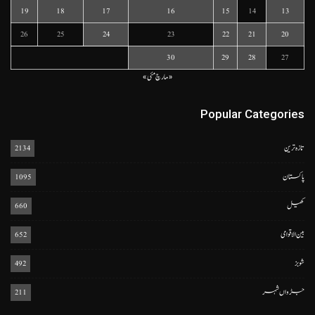
19
18
17
16
15
14
13
26
25
24
23
22
21
20
30
29
28
27
« مارچ
مئی »
Popular Categories
تازہ ترین
2134
پاکستان
1095
کھیل
660
بین الاقوامی
652
شوبز
492
جڑواں شہر
211