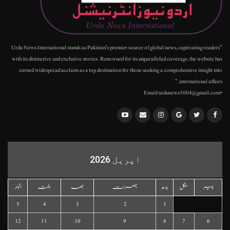
"Urdu News International stands as Pakistan's premier source of global news, captivating readers
with its distinctive and exclusive stories. Renowned for its unparalleled coverage, the website has
earned widespread acclaim as a top destination for those seeking a comprehensive insight into
international affairs."
•Email:urdunews3004@gmail.com
اپریل 2026
پیر
منگل
بدھ
جمعرات
جمعہ
ہفتہ
اتوار
5
4
3
2
1
12
11
10
9
8
7
6