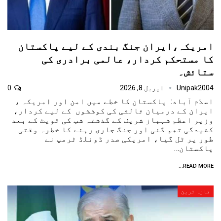
امریکہ،ایران جنگ بندی کے لیے پاکستان
کا مستحکم کردار، عالمی برادری کی
ستائش۔
Unipak2004
اپریل 8, 2026
0
اسلام آباد: پاکستان کا خطے میں امن اور امریکہ ،
ایران کے درمیان ثالثی کی کوششوں کے لیے کردار،
وزیر اعظم شہباز شریف کے گذشتہ شب کی ٹویٹ کے بعد
کشیدگی تھم گئی اور جنگ جاری رہنے کا خطرہ وقتی
طور پر ٹل گیا، امریکی صدر ڈونلڈ ٹرمپ نے
پاکستان…
READ MORE...
تازہ ترین