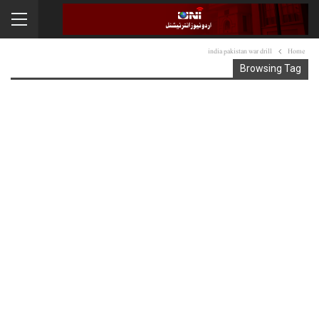
india pakistan war drill
Home
Browsing Tag