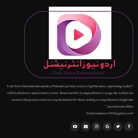
"Urdu News International stands as Pakistan's premier source of global news, captivating readers
with its distinctive and exclusive stories. Renowned for its unparalleled coverage, the website has
earned widespread acclaim as a top destination for those seeking a comprehensive insight into
international affairs."
•Email:urdunews3004@gmail.com