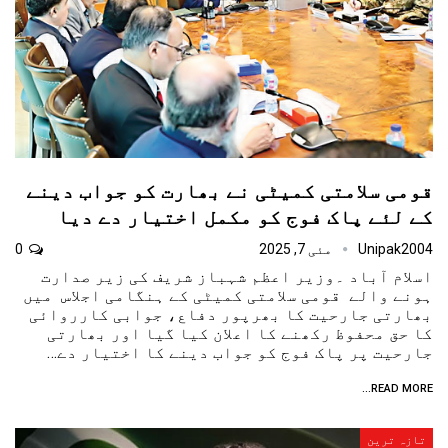
قومی سلامتی کمیٹی نے بھارت کو جواب دینے
کے لئے پاک فوج کو مکمل اختیار دے دیا
Unipak2004
مئی 7, 2025
0
اسلام آباد ۔وزیر اعظم شہباز شریف کی زیر صدارت
ہونے والے قومی سلامتی کمیٹی کے ہنگامی اجلاس میں
بھارتی جارحیت کا بھرپور دفاع، جوابی کارروائی
کا حق محفوظ رکھنے کا اعلان کیا گیا اور بھارتی
جارحیت پر پاک فوج کو جواب دینے کا اختیار دے…
READ MORE...
تازہ ترین