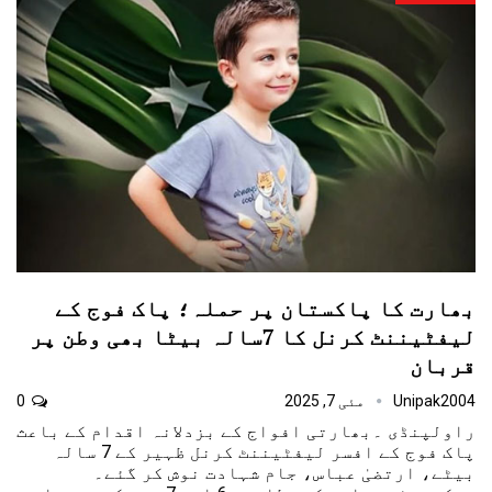
بھارت کا پاکستان پر حملہ؛ پاک فوج کے
لیفٹیننٹ کرنل کا 7سالہ بیٹا بھی وطن پر
قربان
Unipak2004
مئی 7, 2025
0
راولپنڈی ۔بھارتی افواج کے بزدلانہ اقدام کے باعث
پاک فوج کے افسر لیفٹیننٹ کرنل ظہیر کے 7 سالہ
بیٹے، ارتضیٰ عباس، جام شہادت نوش کر گئے۔