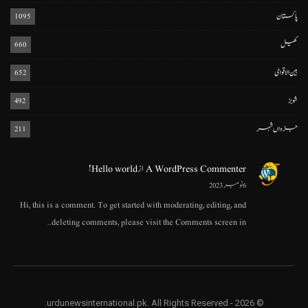
پاکستان
1095
کھیل
660
بین الاقوامی
652
شوبز
492
جڑواں شہر
211
A WordPress Commenter
از
Hello world!
6 نومبر 2023
Hi, this is a comment. To get started with moderating, editing, and
deleting comments, please visit the Comments screen in…
© 2026 - urdunewsinternational.pk. All Rights Reserved.