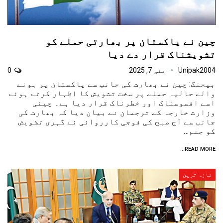
چین نے پاکستان پر بھارتی حملے کو
تشویشناک قرار دے دیا
Unipak2004
مئی 7, 2025
0
بیجنگ: چین نے بھارت کی جانب سے پاکستان پر ہونے
والے حالیہ حملے پر سخت تشویش کا اظہار کرتے ہوئے
اسے افسوسناک اور خطرناک قرار دیا ہے۔ چینی
وزارت خارجہ کے ترجمان نے بیان دیا کہ بھارت کی
جانب سے آج صبح کی فوجی کارروائی نے گہری تشویش
کو جنم…
READ MORE...
تازہ ترین