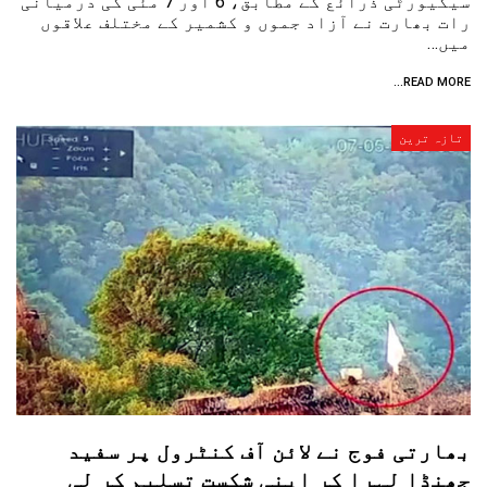
سیکیورٹی ذرائع کے مطابق، 6 اور 7 مئی کی درمیانی
رات بھارت نے آزاد جموں و کشمیر کے مختلف علاقوں
میں…
READ MORE...
تازہ ترین
بھارتی فوج نے لائن آف کنٹرول پر سفید
جھنڈا لہرا کر اپنی شکست تسلیم کر لی