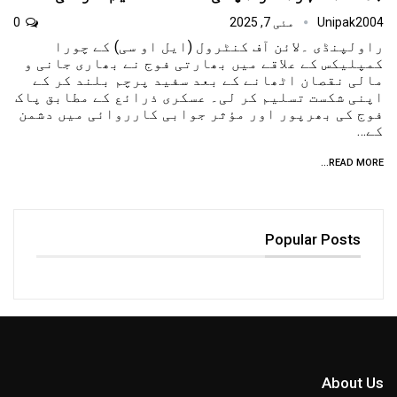
Unipak2004
مئی 7, 2025
0
راولپنڈی ۔لائن آف کنٹرول (ایل او سی) کے چورا
کمپلیکس کے علاقے میں بھارتی فوج نے بھاری جانی و
مالی نقصان اٹھانے کے بعد سفید پرچم بلند کر کے
اپنی شکست تسلیم کر لی۔ عسکری ذرائع کے مطابق پاک
فوج کی بھرپور اور مؤثر جوابی کارروائی میں دشمن
کے…
READ MORE...
Popular Posts
About Us