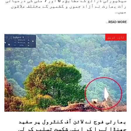
سیکیورٹی ذرائع کے مطابق، 6 اور 7 مئی کی درمیانی
رات بھارت نے آزاد جموں و کشمیر کے مختلف علاقوں
میں…
READ MORE...
تازہ ترین
بھارتی فوج نے لائن آف کنٹرول پر سفید
جھنڈا لہرا کر اپنی شکست تسلیم کر لی