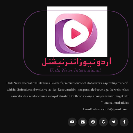
"Urdu News International stands as Pakistan's premier source of global news, captivating readers
with its distinctive and exclusive stories. Renowned for its unparalleled coverage, the website has
earned widespread acclaim as a top destination for those seeking a comprehensive insight into
international affairs."
•Email:urdunews3004@gmail.com