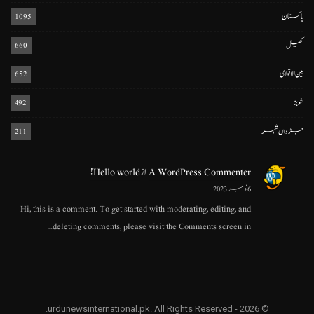
پاکستان
1095
کھیل
660
بین الاقوامی
652
شوبز
492
جڑواں شہر
211
A WordPress Commenter
از
Hello world!
6 نومبر 2023
Hi, this is a comment. To get started with moderating, editing, and
deleting comments, please visit the Comments screen in…
© 2026 - urdunewsinternational.pk. All Rights Reserved.