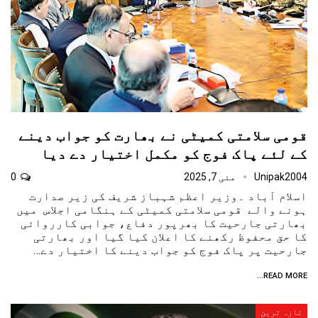
قومی سلامتی کمیٹی نے بھارت کو جواب دینے
کے لئے پاک فوج کو مکمل اختیار دے دیا
Unipak2004
مئی 7, 2025
0
اسلام آباد ۔وزیر اعظم شہباز شریف کی زیر صدارت
ہونے والے قومی سلامتی کمیٹی کے ہنگامی اجلاس میں
بھارتی جارحیت کا بھرپور دفاع، جوابی کارروائی
کا حق محفوظ رکھنے کا اعلان کیا گیا اور بھارتی
جارحیت پر پاک فوج کو جواب دینے کا اختیار دے…
READ MORE...
تازہ ترین