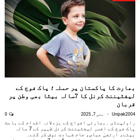
بھارت کا پاکستان پر حملہ؛ پاک فوج کے
لیفٹیننٹ کرنل کا 7سالہ بیٹا بھی وطن پر
قربان
Unipak2004
مئی 7, 2025
0
راولپنڈی ۔بھارتی افواج کے بزدلانہ اقدام کے باعث
پاک فوج کے افسر لیفٹیننٹ کرنل ظہیر کے 7 سالہ
بیٹے، ارتضیٰ عباس، جام شہادت نوش کر گئے۔