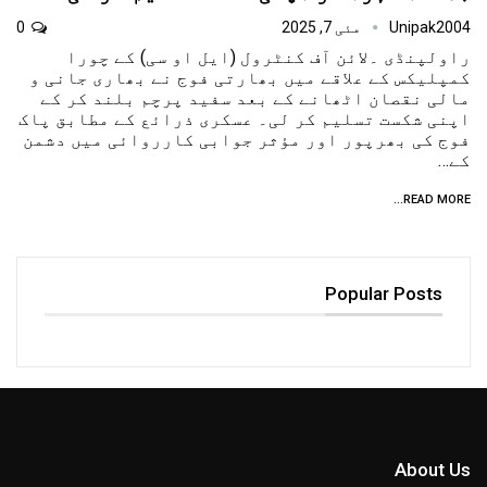
Unipak2004
مئی 7, 2025
0
راولپنڈی ۔لائن آف کنٹرول (ایل او سی) کے چورا
کمپلیکس کے علاقے میں بھارتی فوج نے بھاری جانی و
مالی نقصان اٹھانے کے بعد سفید پرچم بلند کر کے
اپنی شکست تسلیم کر لی۔ عسکری ذرائع کے مطابق پاک
فوج کی بھرپور اور مؤثر جوابی کارروائی میں دشمن
کے…
READ MORE...
Popular Posts
About Us