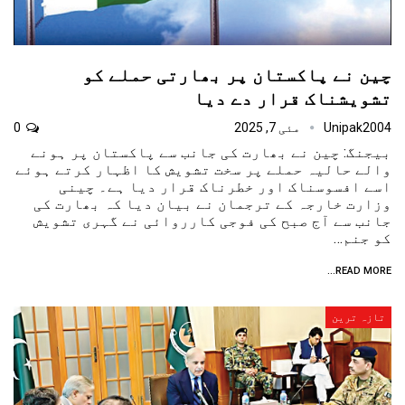
چین نے پاکستان پر بھارتی حملے کو
تشویشناک قرار دے دیا
Unipak2004
مئی 7, 2025
0
بیجنگ: چین نے بھارت کی جانب سے پاکستان پر ہونے
والے حالیہ حملے پر سخت تشویش کا اظہار کرتے ہوئے
اسے افسوسناک اور خطرناک قرار دیا ہے۔ چینی
وزارت خارجہ کے ترجمان نے بیان دیا کہ بھارت کی
جانب سے آج صبح کی فوجی کارروائی نے گہری تشویش
کو جنم…
READ MORE...
تازہ ترین