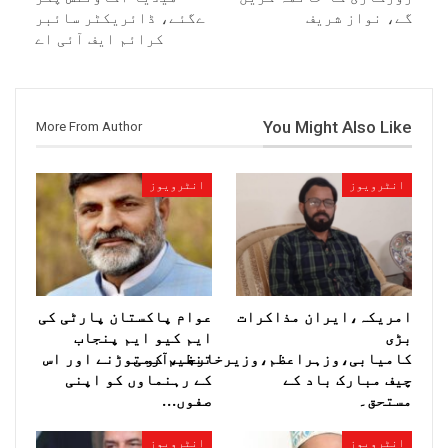
گے، نواز شریف
ےگئے، ڈائریکٹر سائبر
کرائم ایف آئی اے
You Might Also Like
More From Author
انٹرویوز
انٹرویوز
امریکہ،ایران مذاکرات
عوام پاکستان پارٹی کی
بڑی
ایم کیو ایم پنجاب
کامیابی،وزہراعظم،وزیرخارجہ،آرمی
تنظیم کو توڑنے اور اس
چیف مبارک باد کے
کے رہنماوں کو اپنی
مستحق۔
صفوں…
انٹرویوز
انٹرویوز