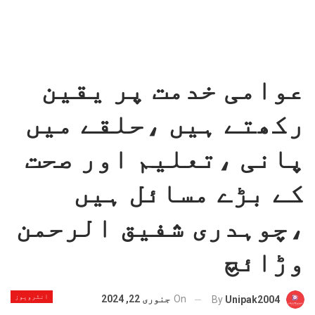
عوامی خدمت پر یقین
رکھتے ہیں ،حلقے میں
پانی ،تعلیم اور صحت
کے بڑے مسائل ہیں
،چوہدری شفیق الرحمن
وڑائچ
انٹرویوز
On
جنوری 22, 2024
By
Unipak2004