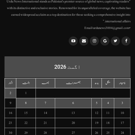
"Urdu News International stands as Pakistan's premier source of global news, captivating readers
with its distinctive and exclusive stories. Renowned for its unparalleled coverage, the website has
earned widespread acclaim as a top destination for those seeking a comprehensive insight into
international affairs."
•Email:urdunews3004@gmail.com
اگست 2026
پیر
منگل
بدھ
جمعرات
جمعہ
ہفتہ
اتوار
2
1
9
8
7
6
5
4
3
16
15
14
13
12
11
10
23
22
21
20
19
18
17
30
29
28
27
26
25
24