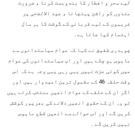
لیے سحر و افطار کا بندوبست کرنا ، ضرورت
مندوں کو راشن پہنچانا ، عید الالضحی پر
غریبوں کے لیے قربانی کے گوشت کا ہر سال
اہتمام کیا جاتا ہے۔
چوہدری شفیق نے کہا کہ عوام سیاستدانوں سے
مایوس ہو چکے ہیں اور اب سیاستدانوں کی عوام
میں کوئی عزت نہیں یہی رہی یہی وجہ ہے کہ اس
وقت حلقہ 46 کے مقبول ترین امیدوار ہیں اور
اگر ان کے حلقے کے عوام انھیں منتخب کرتے ہیں
تو وہ ان کے حقوق انھیں دلانے کی بھرپور کوشش
کریں گے اور اس حوالے سے انھیں قطع مایوس
نہیں کریں گے ۔