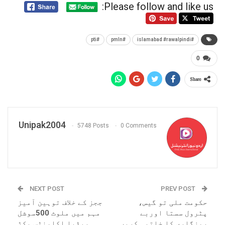
Please follow and like us:
#pti
#pmln
#islamabad #rawalpindi
0
Share
Unipak2004
5748 Posts
0 Comments
NEXT POST
PREV POST
حکومت ملی تو گیس،
ججز کے خلاف توہین آمیز
پٹرول سستا اوربے
مہم میں ملوث 500سوشل
روزگاری کا خاتمہ کریں
میڈیا اکاونٹس پکڑ