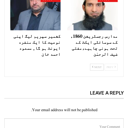
مدارس رجسٹریشن 1860ء
کشمیر سپریم لیگ اپنی
کے سوسائٹی ایکٹ کے
نوعیت کا ایک منفرد
تحت ہونی چاہیے،مفتی
ایونٹ ہو گا , مسعود
ضیف الرحمٰن
احمد خان
NEXT
PREV
LEAVE A REPLY
Your email address will not be published.