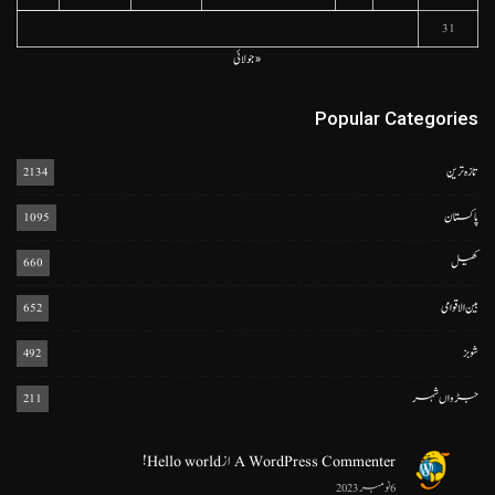
31
« جولائی
Popular Categories
تازہ ترین
2134
پاکستان
1095
کھیل
660
بین الاقوامی
652
شوبز
492
جڑواں شہر
211
A WordPress Commenter
از
Hello world!
6 نومبر 2023