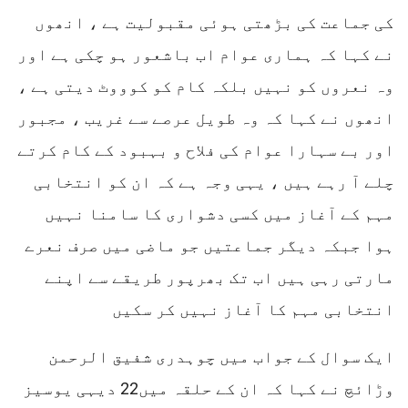
کی جماعت کی بڑھتی ہوئی مقبولیت ہے ، انھوں
نے کہا کہ ہماری عوام اب باشعور ہو چکی ہے اور
وہ نعروں کو نہیں بلکہ کام کو کوووٹ دیتی ہے ،
انھوں نے کہا کہ وہ طویل عرصے سے غریب ، مجبور
اور بے سہارا عوام کی فلاح و بہبود کے کام کرتے
چلے آ رہے ہیں ، یہی وجہ ہے کہ ان کو انتخابی
مہم کے آغاز میں کسی دشواری کا سامنا نہیں
ہوا جبکہ دیگر جماعتیں جو ماضی میں صرف نعرے
مارتی رہی ہیں اب تک بھرپور طریقے سے اپنے
انتخابی مہم کا آغاز نہیں کر سکیں
ایک سوال کے جواب میں چوہدری شفیق الرحمن
وڑائچ نے کہا کہ ان کے حلقہ میں22 دیہی یوسیز