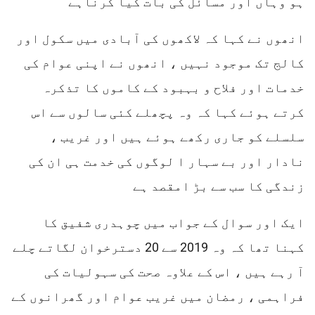
ہو وہاں اور مسائل کی بات کیا کرناہے
انھوں نے کہا کہ لاکھوں کی آبادی میں سکول اور
کالج تک موجود نہیں ، انھوں نے اپنی عوام کی
خدمات اور فلاح و بہبود کے کاموں کا تذکرہ
کرتے ہوئے کہا کہ وہ پچھلے کئی سالوں سے اس
سلسلے کو جاری رکھے ہوئے ہیں اور غریب ،
نادار اور بے سہار ا لوگوں کی خدمت ہی ان کی
زندگی کا سب سے بڑ امقصد ہے
ایک اور سوال کے جواب میں چوہدری شفیق کا
کہنا تھا کہ وہ 2019 سے 20 دسترخوان لگاتے چلے
آ رہے ہیں ، اس کے علاوہ صحت کی سہولیات کی
فراہمی ، رمضان میں غریب عوام اور گھرانوں کے