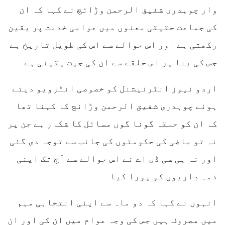
وار چوہدری شفیق الرحمن وڑائچ نے کہا کہ ان
کی جماعت حقیقی معنوں میں عوامی خدمت پر یقین
رکھتی ہے اور اس حوالے سے اس کی طویل تاریخ ہے
جس کی بنا پر اس حلقے سے ان کی جیت یقینی ہے
اردو نیوز انٹرنیشنل کو خصوصی انٹرویو دیتے
ہوئے چوہدری شفیق الرحمن وڑائچ کا کہنا تھا
کہ ان کو حلقہ گونا گوں مسائل کا شکار ہے جن پر
نہ تو ماضی کی حکومتوں کی جانب سے توجہ دی گئی
اور نہ ہی سی ڈی اے نے اس حوالے سے آج تک اپنی
ذمہ داریوں کو پورا کیا
انہوں نے کہا کہ دو ماہ سے اپنی انتخابی مہم
میں مصروف ہیں جس کی وجہ عوام میں ان کی اور ان