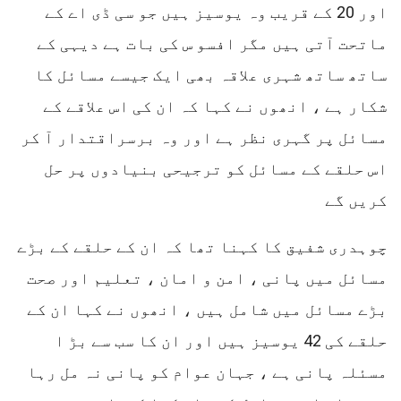
اور 20 کے قریب وہ یوسیز ہیں جو سی ڈی اے کے
ماتحت آتی ہیں مگر افسو س کی بات ہے دیہی کے
ساتھ ساتھ شہری علاقہ بھی ایک جیسے مسائل کا
شکار ہے ، انھوں نے کہا کہ ان کی اس علاقے کے
مسائل پر گہری نظر ہے اور وہ برسراقتدار آ کر
اس حلقے کے مسائل کو ترجیحی بنیادوں پر حل
کریں گے
چوہدری شفیق کا کہنا تھا کہ ان کے حلقے کے بڑے
مسائل میں پانی ، امن و امان ، تعلیم اور صحت
بڑے مسائل میں شامل ہیں ، انھوں نے کہا ان کے
حلقے کی 42 یوسیز ہیں اور ان کا سب سے بڑ ا
مسئلہ پانی ہے ، جہان عوام کو پانی نہ مل رہا