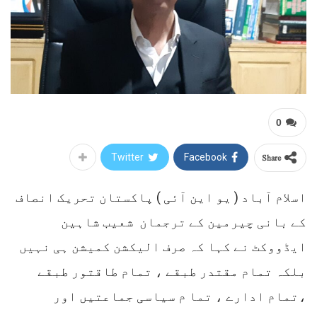
0
Share
Twitter
Facebook
اسلام آباد ( یو این آئی ) پاکستان تحریک انصاف
کے بانی چیرمین کے ترجمان شعیب شاہین
ایڈووکٹ نے کہا کہ صرف الیکشن کمیشن ہی نہیں
بلکہ تمام مقتدر طبقے ، تمام طاقتور طبقے
،تمام ادارے ، تما م سیاسی جماعتیں اور