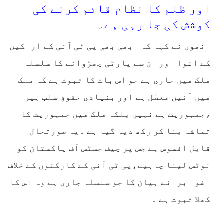
اور ظلم کا نظام قائم کرنے کی
کوشش کی جا رہی ہے۔
انھوں نے کہا کہ ابھی بھی پی ٹی آئی کے اراکین
کے اغوا اور ان سے پارٹی چھڑوانے کا سلسلہ
ملک میں جاری ہے جو اس بات کا ثبوت ہے کہ ملک
میں آئین معطل ہے اور بنیادی حقوق سلب ہیں
،جمہوریت ہے نہیں بلکہ ملک میں جمہوریت کا
تماشہ بنا کر رکھ دیا گیا ہے ۔یہ صورتحال
قابل افسوس ہے جس پر چیف جسٹس آف پاکستان کو
نوٹس لینا چاہیے،پی ٹی آئی کے کارکنوں کے خلاف
اغوا برائے بیان کا جو سلسلہ جاری ہے وہ اس کا
کھلا ثبوت ہے ۔