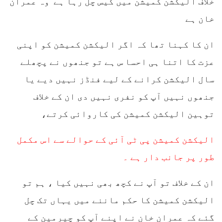
خلاف الیکشن کمیشن میں کیس چل رہا ہے وہ عمران
خان ہے
ان کا کہنا تھا کہ اگر الیکشن کمیشن کو اپنی
عزت کا اتنا ہی احسا س ہے تو جنھوں نے پچھلے
سال الیکشن کرانے کے لیے فنڈز نہیں دیے یا
جنھوں نہیں آپ کو نفری نہیں دی ان کے خلاف
توہین الیکشن کمیشن کی کاروائی کرتے،
الیکشن کمیشن پی ٹی آئی کے حوالے سے اس مکمل
طور پر جانب دار ہے ۔
ان کے خلاف تو آپ نے کچھ بھی نہیں کیا ، ہم تو
الیکشن کمیشن کا حکم ماننے میں یہاں تک چل
گئے کہ عمران خان نے اپنے آپ کو چیرمین کے