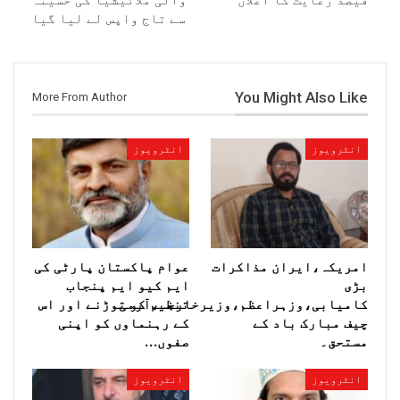
سے تاج واپس لے لیا گیا
You Might Also Like
More From Author
انٹرویوز
انٹرویوز
امریکہ،ایران مذاکرات
عوام پاکستان پارٹی کی
بڑی
ایم کیو ایم پنجاب
کامیابی،وزہراعظم،وزیرخارجہ،آرمی
تنظیم کو توڑنے اور اس
چیف مبارک باد کے
کے رہنماوں کو اپنی
مستحق۔
صفوں…
انٹرویوز
انٹرویوز