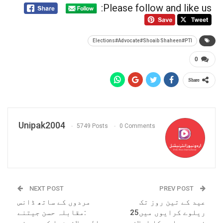
Please follow and like us:
Elections#Advocate#Shoaib Shaheen#PTI
0
Share
Unipak2004
5749 Posts
0 Comments
NEXT POST
PREV POST
عید کے تین روز تک
مردوں کے ساتھ ڈانس
ریلوے کرایوں میں25
:مقابلہ حسن جیتنے
فیصد رعایت کا اعلان
والی ملائیشیا کی حسینہ