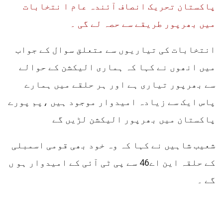
پاکستان تحریک انصاف آئندہ عام ا نتخابات
میں بھرپور طریقے سے حصہ لے گی ۔
انتخابات کی تیاریوں سے متعلق سوال کے جواب
میں انھوں نے کہا کہ ہماری الیکشن کے حوالے
سے بھرپور تیاری ہے اور ہر حلقے میں ہمارے
پاس ایک سے زیادہ امیدوار موجود ہیں ،پم پورے
پاکستان میں بھرپور الیکشن لڑیں گے
شعیب شاہیں نے کہا کہ وہ خود بھی قومی اسمبلی
کے حلقہ این اے46 سے پی ٹی آئی کے امیدوار ہو ں
گے ۔