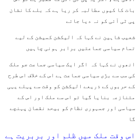
بات کا کیوں مطالبہ کر ریا ہے کہ بلے کا نشان
پی ٹی آئی کو نہ دیا جائے
شعیب شاہین نے کہا کہ الیکشن کمیشن کے لیے
تمام سیاسی جماعتیں برابر ہونی چاہیں
انھوں نے کہا کہ اگر ایک سیاسی جماعت جو ملک
کی سب سے بڑی سیاسی جماعت ہے اس کے خلاف اس طرح
کے حربوں کے ذریعے الیکشن کو وقت سے پہلے یہی
متنازعہ بنایا گیا تو اس سے ملک اور اس کے
سیاسی اور جمہوری نظام کو بیحد نقصان پہنچے
گا
اس وقت ملک میں ظلم اور بربریت ہے