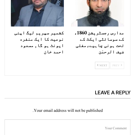
مدارس رجسٹریشن 1860ء
کشمیر سپریم لیگ اپنی
کے سوسائٹی ایکٹ کے
نوعیت کا ایک منفرد
تحت ہونی چاہیے،مفتی
ایونٹ ہو گا , مسعود
ضیف الرحمٰن
احمد خان
NEXT
PREV
LEAVE A REPLY
Your email address will not be published.