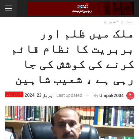
Home
انٹرویوز
ملک میں ظلم اور
بربریت کا نظام قائم
کرنے کی کوشش کی جا
رہی ہے ، شعیب شاہین
انٹرویوز
Last updated
اپریل 23, 2024
By
Unipak2004