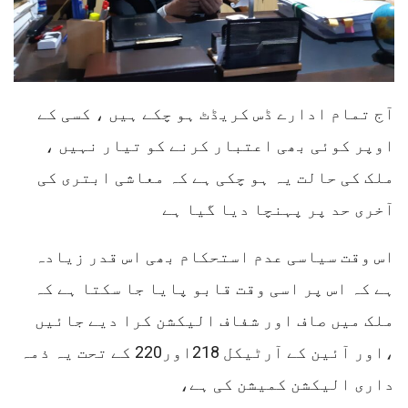
آج تمام ادارے ڈس کریڈٹ ہو چکے ہیں ، کسی کے
اوپر کوئی بھی اعتبار کرنے کو تیار نہیں ،
ملک کی حالت یہ ہو چکی ہے کہ معاشی ابتری کی
آخری حد پر پہنچا دیا گیا ہے
اس وقت سیاسی عدم استحکام بھی اس قدر زیادہ
ہے کہ اس پر اسی وقت قابو پایا جا سکتا ہے کہ
ملک میں صاف اور شفاف الیکشن کرا دیے جائیں
،اور آئین کے آرٹیکل 218اور220 کے تحت یہ ذمہ
داری الیکشن کمیشن کی ہے،