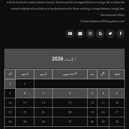
with its distinctive and exclusive stories. Renowned for its unparalleled coverage, the website has
earned widespread acclaim as a top destination for those seeking a comprehensive insight into
international affairs."
•Email:urdunews3004@gmail.com
اگست 2026
پیر
منگل
بدھ
جمعرات
جمعہ
ہفتہ
اتوار
2
1
9
8
7
6
5
4
3
16
15
14
13
12
11
10
23
22
21
20
19
18
17
30
29
28
27
26
25
24