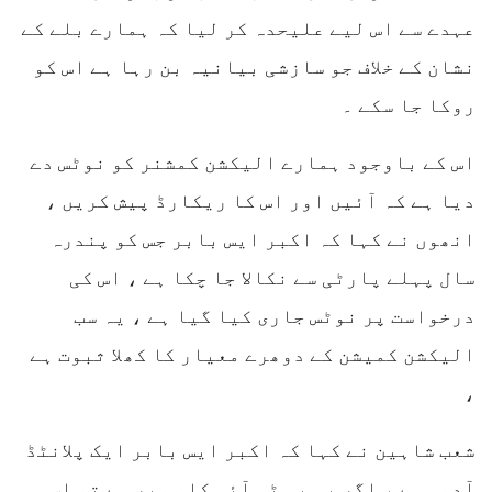
عہدے سے اس لیے علیحدہ کر لیا کہ ہمارے بلے کے
نشان کے خلاف جو سازشی بیانیہ بن رہا ہے اس کو
روکا جا سکے ۔
اس کے باوجود ہمارے الیکشن کمشنر کو نوٹس دے
دیا ہے کہ آئیں اور اس کا ریکارڈ پیش کریں ،
انھوں نے کہا کہ اکبر ایس بابر جس کو پندرہ
سال پہلے پارٹی سے نکالا جا چکا ہے ، اس کی
درخواست پر نوٹس جاری کیا گیا ہے ، یہ سب
الیکشن کمیشن کے دوھرے معیار کا کھلا ثبوت ہے
،
شعب شاہین نے کہا کہ اکبر ایس بابر ایک پلانٹڈ
آدمی ہے ، اگر یہ پی ٹی آئی کا ممبر ہے تو اس