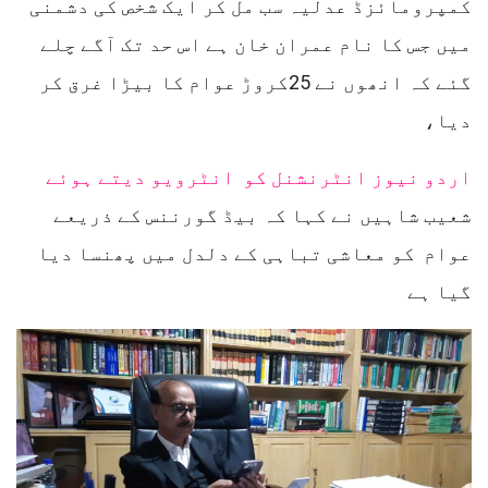
کمپرومائزڈ عدلیہ سب مل کر ایک شخص کی دشمنی
میں جس کا نام عمران خان ہے اس حد تک آگے چلے
گئے کہ انھوں نے 25کروڑ عوام کا بیڑا غرق کر
دیا،
اردو نیوز انٹرنشنل کو انٹرویو دیتے ہوئے
شعیب شاہیں نے کہا کہ بیڈ گورننس کے ذریعے
عوام کو معاشی تباہی کے دلدل میں پھنسا دیا
گیا ہے