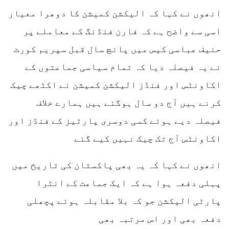
انھوں نے کہا کہ الیکشن کمیشن کا دوھرا معیار
اسی سے واضح ہے کہ فارن فنڈنگ کے معاملے پر
حنیف عباسی کیس میں پانچ سال قبل سپریم کورٹ
نے یہ فیصلہ دیا کہ تمام سیاسی جماعتوں کے
اکاونٹس اور فنڈز الیکشن کمیشن نے اکٹھے چیک
کرنے ہیں آج دو سال ہوگئے ہیں ہمارے خلاف
فیصلہ دیے ہوئے کسی دوسری پارٹیز کے فنڈز اور
اکاونٹس آج تک چیک نہیں کیے گئے
انھوں نے کہا کہ یہ بھی پاکستان کی تاریخ میں
پہلی دفعہ ہوا ہے کہ ایک جماعت کے انٹرا
پارٹی الیکشن جو کہ بلا مقابلہ ہوئے پچھلی
دفعہ بھی اور اس مرتبہ بھی