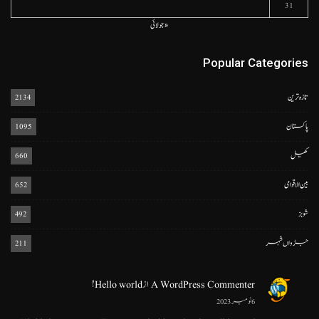
31
« جولائی
Popular Categories
تازہ ترین
2134
پاکستان
1095
کھیل
660
بین الاقوامی
652
شوبز
492
جڑواں شہر
211
A WordPress Commenter
از
Hello world!
6 نومبر 2023